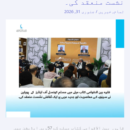
نشست منعقد کی۔
مسلم
تمام
,
خبریں
/
جنوری 31, 2026
کونسل
آف
ایلڈرز
کے
پویلین
نے
سیبَوَیہ
کی
معاصریت
اور
جدید
عربی
پر
ایک
ثقافتی
قاہرہ بین الاقوامی کتاب میلے کے 57ویں ایڈیشن میں