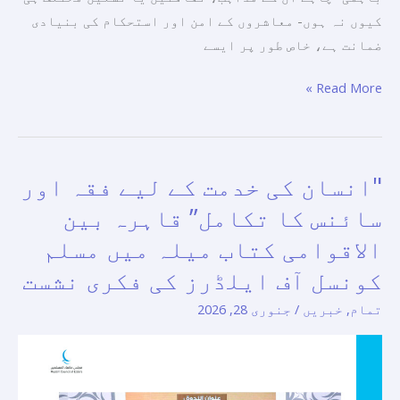
کرنے
کیوں نہ ہوں- معاشروں کے امن اور استحکام کی بنیادی
کا
ضمانت ہے، خاص طور پر ایسے
مطالبہ
کرتی
Read More »
ہے۔
"انسان کی خدمت کے لیے فقہ اور
"انسان
کی
سائنس کا تکامل” قاہرہ بین
خدمت
الاقوامی کتاب میلہ میں مسلم
کے
کونسل آف ایلڈرز کی فکری نشست
لیے
فقہ
تمام
,
خبریں
/
جنوری 28, 2026
اور
سائنس
کا
تکامل”