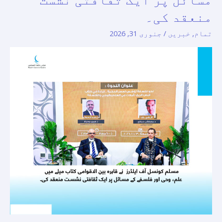
قاہرہ
منعقد کی۔
بین
تمام
,
خبریں
/
جنوری 31, 2026
الاقوامی
کتاب
میلے
میں
علم،
وحی
اور
فلسفے
کے
مسائل
پر
ایک
ثقافتی
نشست