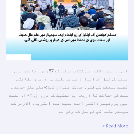
سنتِ
نبوی
ﷺ
کے
تحفظ
میں
اس
کے
کردار
قاہرہ بین الاقوامی کتاب میلے کے 57ویں ایڈیشن میں
پر
مسلم کونسل آف ایلڈرز کے پویلین پر دوسری ثقافتی
روشنی
نشست منعقد کی گئی، جس کا عنوان تھا:«علمِ عللِ حدیث…
سنت کی حفاظت کا ذریعہ یا تشکیک کا دروازہ؟» اس نشست
میں پروفیسر ڈاکٹر احمد معبد عبد الکریم، الازہر کے
سینئر علما کی کونسل کے رکن نے
Read More »