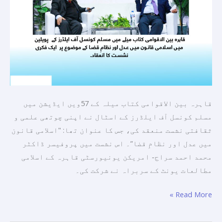
قانون
میں
عدل
اور
نظامِ
قضا
کے
موضوع
قاہرہ بین الاقوامی کتاب میلہ کے 57ویں ایڈیشن میں
پر
مسلم کونسل آف ایلڈرز کے اسٹال نے اپنی چوتھی علمی و
ایک
ثقافتی نشست منعقد کی، جس کا عنوان تھا: "اسلامی قانون
فکری
میں عدل اور نظامِ قضا”۔ اس نشست میں پروفیسر ڈاکٹر
نشست
محمد احمد سراج- امریکن یونیورسٹی قاہرہ کے اسلامی
کا
مطالعات یونٹ کے سربراہ نے شرکت کی۔
انعقاد۔
Read More »