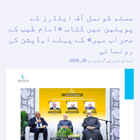
مسلم کونسل آف ایلڈرز کے
مسلم
کونسل
پویلین میں کتاب «امام طیب کے
آف
محراب میں» کے پہلے ایڈیشن کی
ایلڈرز
رونمائی
کے
پویلین
تمام
,
خبریں
/
جنوری 26, 2026
میں
کتاب
«امام
طیب
کے
محراب
میں»
کے
پہلے