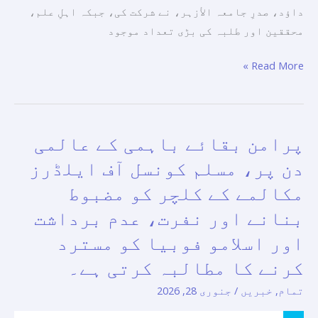
داؤد، صدرِ جامعہ الأزہر، نے شرکت کی، جبکہ اہلِ علم،
محققین اور طلبہ کی بڑی تعداد موجود
Read More »
پرامن بقائے باہمی کے عالمی
پرامن
بقائے
دن پر، مسلم کونسل آف ایلڈرز
باہمی
مکالمے کے کلچر کو مضبوط
کے
بنانے اور نفرت، عدم برداشت
عالمی
دن
اور اسلامو فوبیا کو مسترد
پر،
کرنے کا مطالبہ کرتی ہے۔
مسلم
تمام
,
خبریں
/
جنوری 28, 2026
کونسل
آف