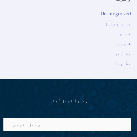
Uncategorized
پریس ریلیز
تمام
خبریں
مضامین
مطبوعات
ہمارا نیوز لیٹر
ا
ی