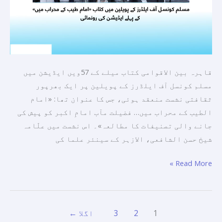
ایڈیشن
کی
رونمائی
قاہرہ بین الاقوامی کتاب میلے کے 57ویں ایڈیشن میں
مسلم کونسل آف ایلڈرز کے پویلین پر ایک بھرپور
ثقافتی نشست منعقد ہوئی، جس کا عنوان تھا: «امام
الطیب کے محراب میں… فضیلت مآب امامِ اکبر کو پیش کی
جانے والی تصنیفات کا مطالعہ»۔ اس نشست میں علّامہ
شیخ حسن الشافعی، الازہر کے سینئر علما کی
Read More »
1
2
3
اگلا
←