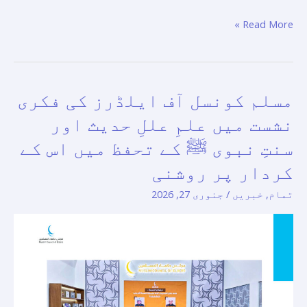
Read More »
مسلم کونسل آف ایلڈرز کی فکری
مسلم
کونسل
نشست میں علمِ عللِ حدیث اور
آف
سنتِ نبوی ﷺ کے تحفظ میں اس کے
ایلڈرز
کردار پر روشنی
کی
فکری
تمام
,
خبریں
/
جنوری 27, 2026
نشست
میں
علمِ
عللِ
حدیث
اور