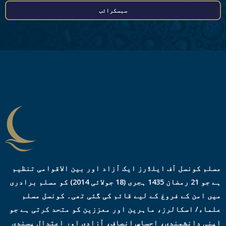
م
سبسکرائب
ی
ل
ا
ڈ
ر
ی
س
*
مسلم کونسل آف ایلڈرز ایک آزاد اور بین الاقوامی تنظیم
ہے جو 21 رمضان 1435 ہجری (18 جولائی 2014) کو مسلم برادری
میں امن کے فروغ کے لیے قائم کی گئی تھی۔ کونسل مسلم
علماء/ اسکالرز، ماہرین اور معززین کو متحد کرتی ہے جو
اپنی دانشمندی، احساسِ انصاف، آزادی اور اعتدال پسندی