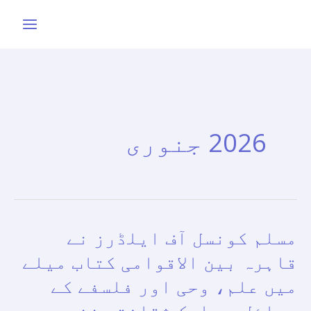
واد
ر
ائیں۔
2026 جنوری
مسلم کونسل آف ایلڈرز نے
مسلم
کونسل
قاہرہ بین الاقوامی کتاب میلے
آف
میں علم، وحی اور فلسفے کے
ایلڈرز
مسائل پر ایک ثقافتی نشست
نے