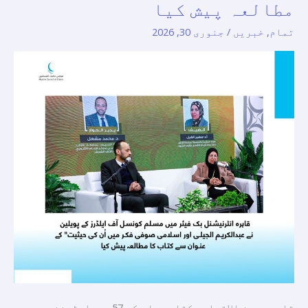
مطالعہ پیش کیا
آف
تمام
,
خبریں
/
جنوری 30, 2026
ایلڈرز
کے
پویلین
نے
عبدالکریم
الجیلی
اور
اسلامی
صوفی
فکر
میں
اُن
کی
حیثیت”
کے
قاہرہ بین الاقوامی کتاب میلے کے 57ویں ایڈیشن میں