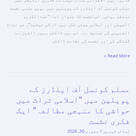
عنوان
مسلم کونسل آف ایلڈرز کے پویلین میں نویں علمی نشست
سے
منعقد ہوئی۔ اس نشست کا عنوان تھا: "عبدالکریم
کتاب
الجیلی اور اسلامی صوفی فکر میں ان کی حیثیت”، جو نجاح
کا
الغنیمی کی تصنیف ہے۔ اس میں ڈاکٹر سہیر الفیل نے
مطالعہ
گفتگو کی اور نشست کی نظامت ڈاکٹر
پیش
کیا
Read More »
مسلم کونسل آف ایلڈرز کے
مسلم
کونسل
پویلین میں "اسلامی تراث میں
آف
حواشی کا منہجی مطالعہ” ایک
ایلڈرز
فکری نشست
کے
پویلین
تمام
,
خبریں
/
جنوری 30, 2026