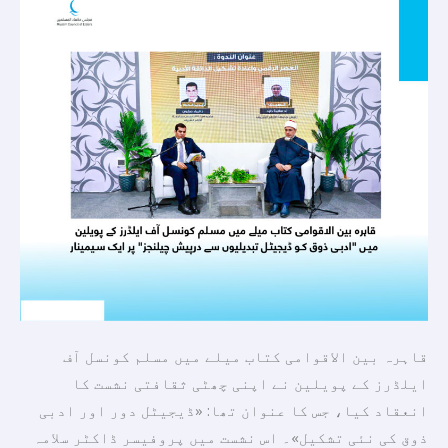
ایلڈرز
کے
پویلین
میں
"ادبی
ذوق
کو
ڈیجیٹل
تبدیلیوں
سے
درپیش
چیلنجز”
پر
قاہرہ بین الاقوامی کتاب میلے میں مسلم کونسل آف
ایک
ایلڈرز کے پویلین نے اپنی چھٹی ثقافتی نشست کا
سیمینار
انعقاد کیا، جس کا عنوان تھا: «ڈیجیٹل دور اور ادبی
ذوق کی نئی تشکیل»۔ اس نشست میں پروفیسر ڈاکٹر سلامہ