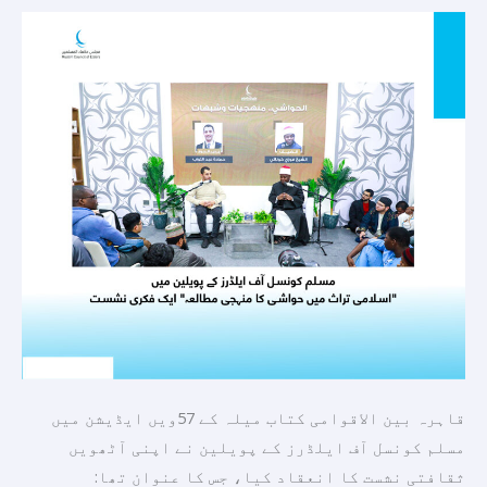
میں
"اسلامی
تراث
میں
حواشی
کا
منہجی
مطالعہ”
ایک
فکری
نشست
قاہرہ بین الاقوامی کتاب میلہ کے 57ویں ایڈیشن میں
مسلم کونسل آف ایلڈرز کے پویلین نے اپنی آٹھویں
ثقافتی نشست کا انعقاد کیا، جس کا عنوان تھا: