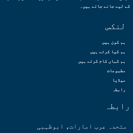
کے لیے جانے جاتے ہیں۔
لنکس
ہم کون ہیں
ہم کیا کرتے ہیں
ہم کہاں کام کرتے ہیں
مطبوعات
میڈیا
رابطہ
رابطہ
متحدہ عرب امارات، ابوظہبی