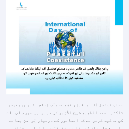
ایلڈرز
مکالمے
کے
کلچر
کو
مضبوط
بنانے
اور
نفرت،
عدم
برداشت
اور
اسلامو
مسلم کونسل آف ایلڈرز، فضیلت مآب إمام أكبر پروفیسر
فوبیا
ڈاکٹر احمد الطیب، شیخ الأزہر کی سربراہی میں، اس بات
کو
کی تاکید کرتی ہے کہ انسانوں کے درمیان پُرامن بقائے
مسترد
باہمی- چاہے ان کے مذاہب، ثقافتیں یا نسلیں مختلف ہی