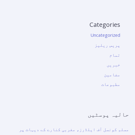
Categories
Uncategorized
پریس ریلیز
تمام
خبریں
مضامین
مطبوعات
حالیہ پوسٹیں
مسلم کونسل آف ایلڈرز، مغربی کنارے کے دیہات پر