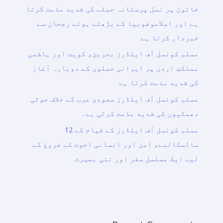
خاتون پر نسل پرستانہ حملے کی شدید مذمت کرتا
ہے اور اسلاموفوبیا کے بڑھتے ہوئے رجحان سے
خبردار کرتا ہے
مسلم کونسل آف ایلڈرز بحرین، کویت اور ہاشمی
مملکتِ اردن پر ایرانی حملوں کے دوبارہ آغاز
کی شدید مذمت کرتا ہے
مسلم کونسل آف ایلڈرز سعودی عرب کے خلاف حوثی
دھمکیوں کی شدید مذمت کرتی ہے۔
مسلم کونسل آف ایلڈرز کے قیام کے 12
سالمکالمے، امن اور انسانی اخوت کے فروغ کے
لیے ایک مسلسل سفر اور نئی بصیرت