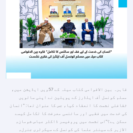
قاہرہ
بین
الاقوامی
کتاب
میلہ
میں
مسلم
کونسل
آف
ایلڈرز
کی
قاہرہ بین الاقوامی کتاب میلہ کے 57ویں ایڈیشن میں،
فکری
مسلم کونسل آف ایلڈرز کے پویلین نے اپنی ساتویں
نشست
ثقافتی نشست کا انعقاد کیا، جس کا عنوان تھا: "انسان
کی خدمت میں فقہی اور سائنسی معرفت کا تکامل کیسے
ممکن ہے؟”اس نشست میں پروفیسر ڈاکٹر عباس شومان،
الازہر کے سینئر علما کی کونسل کے سیکرٹری جنرل،