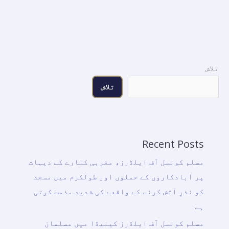
تلاش
تلاش
Recent Posts
مسلم کونسل آف ایلڈرز، مغربی کنارے کے دیہات
پر آبادکاروں کے حملوں اور طولکرم میں مسجد
کو نذرِ آتش کرنے کے واقعے کی شدید مذمت کرتی
ہے
مسلم کونسل آف ایلڈرز کینیڈا میں مسلمان