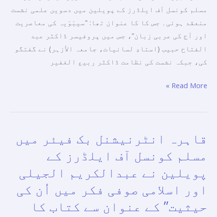
نشست
مسلم کونسل آف ایلڈرز کے پویلین میں دسویں علمی نشست
منعقد
منعقد ہوئی۔ جس کا کا عنوان تھا: "سیبَوَیہ کی معاصریت
کی۔
اور آج کی عربی زبان”، جس میں پروفیسر ڈاکٹر عبد
الفتاح حبیب (استادِ لسانیات، جامعہ الأزہر) نے گفتگو
کی، جبکہ نشست کی نظامت ڈاکٹر ربیع الغفیر
Read More »
قاہرہ انٹرنیشنل بک فیئر میں
قاہرہ
انٹرنیشنل
مسلم کونسل آف ایلڈرز کے
بک
پویلین نے عبدالکریم الجیلی
فیئر
اور اسلامی صوفی فکر میں اُن کی
میں
مسلم
حیثیت” کے عنوان سے کتاب کا
کونسل