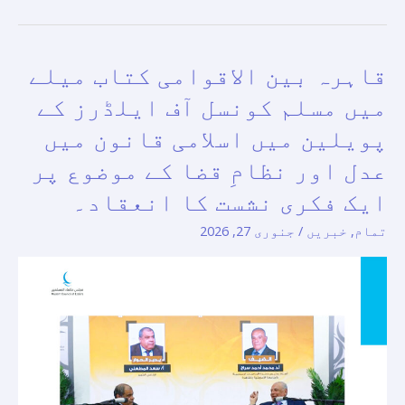
قاہرہ بین الاقوامی کتاب میلے
قاہرہ
بین
میں مسلم کونسل آف ایلڈرز کے
الاقوامی
پویلین میں اسلامی قانون میں
کتاب
عدل اور نظامِ قضا کے موضوع پر
میلے
میں
ایک فکری نشست کا انعقاد۔
مسلم
تمام
,
خبریں
/
جنوری 27, 2026
کونسل
آف
ایلڈرز
کے
پویلین
میں
اسلامی