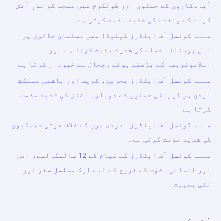
آبادکاروں کے حملوں اور طولکرم میں مسجد کو نذرِ آتش
کرنے کے واقعے کی شدید مذمت کرتی ہے
مسلم کونسل آف ایلڈرز کینیڈا میں مسلمان خاتون پر
نسل پرستانہ حملے کی شدید مذمت کرتا ہے اور
اسلاموفوبیا کے بڑھتے ہوئے رجحان سے خبردار کرتا ہے
مسلم کونسل آف ایلڈرز بحرین، کویت اور ہاشمی مملکتِ
اردن پر ایرانی حملوں کے دوبارہ آغاز کی شدید مذمت
کرتا ہے
مسلم کونسل آف ایلڈرز سعودی عرب کے خلاف حوثی دھمکیوں
کی شدید مذمت کرتی ہے۔
مسلم کونسل آف ایلڈرز کے قیام کے 12 سالمکالمے، امن
اور انسانی اخوت کے فروغ کے لیے ایک مسلسل سفر اور
نئی بصیرت
زمرے