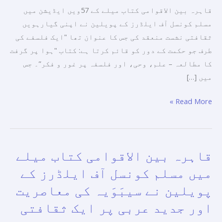
منعقد
قاہرہ بین الاقوامی کتاب میلے کے 57ویں ایڈیشن میں
کی۔
مسلم کونسل آف ایلڈرز کے پویلین نے اپنی گیارہویں
ثقافتی نشست منعقد کی جس کا عنوان تھا "ایک فلسفے کی
طرف جو حکمت کے دور کو قائم کرتا ہے: کتاب "ہوا پر گرفت
کا مطالعہ – علم، وحی، اور فلسفہ پر غور و فکر”۔ جس
میں […]
Read More »
قاہرہ بین الاقوامی کتاب میلے
قاہرہ
بین
میں مسلم کونسل آف ایلڈرز کے
الاقوامی
پویلین نے سیبَوَیہ کی معاصریت
کتاب
اور جدید عربی پر ایک ثقافتی
میلے
میں