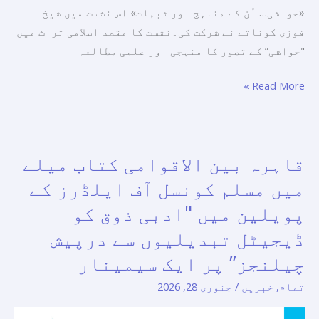
«حواشی… اُن کے مناہج اور شبہات» اس نشست میں شیخ
فوزی کوناتے نے شرکت کی۔نشست کا مقصد اسلامی تراث میں
"حواشی” کے تصور کا منہجی اور علمی مطالعہ
Read More »
قاہرہ بین الاقوامی کتاب میلے
قاہرہ
بین
میں مسلم کونسل آف ایلڈرز کے
الاقوامی
پویلین میں "ادبی ذوق کو
کتاب
ڈیجیٹل تبدیلیوں سے درپیش
میلے
میں
چیلنجز” پر ایک سیمینار
مسلم
تمام
,
خبریں
/
جنوری 28, 2026
کونسل
آف