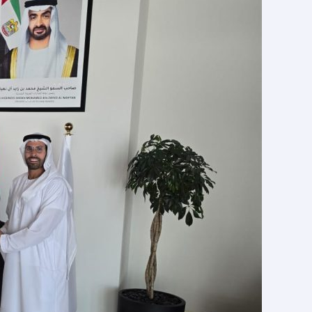
کی
اور
انہوں
نے
لوگوں
اور
معاشروں
میں
بھائی
چارہ
امن،
انسانی
بقائے
باہمی
اور