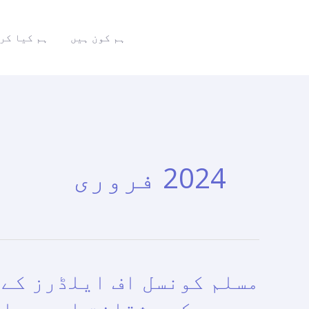
واد
ر
ہم کون ہیں
ہم کیا کر
ائیں۔
2024 فروری
مسلم کونسل اف ایلڈرز کے 
مسلم
کونسل
میں محکمہ ثقافت اور سیاح