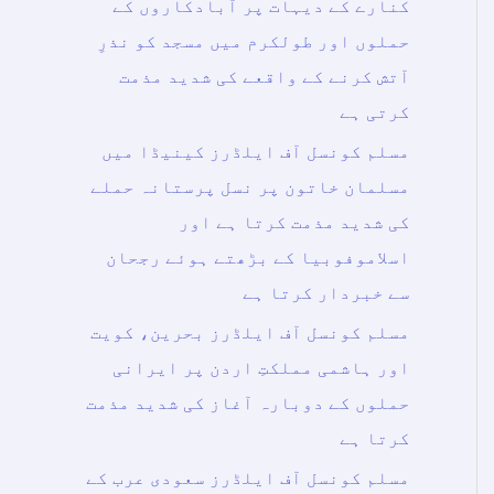
کنارے کے دیہات پر آبادکاروں کے
حملوں اور طولکرم میں مسجد کو نذرِ
آتش کرنے کے واقعے کی شدید مذمت
کرتی ہے
مسلم کونسل آف ایلڈرز کینیڈا میں
مسلمان خاتون پر نسل پرستانہ حملے
کی شدید مذمت کرتا ہے اور
اسلاموفوبیا کے بڑھتے ہوئے رجحان
سے خبردار کرتا ہے
مسلم کونسل آف ایلڈرز بحرین، کویت
اور ہاشمی مملکتِ اردن پر ایرانی
حملوں کے دوبارہ آغاز کی شدید مذمت
کرتا ہے
مسلم کونسل آف ایلڈرز سعودی عرب کے