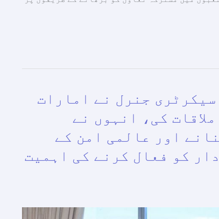
سیکرٹری جنرل نے امارات
ملاقات کی، انہوں نے
انے اور عالمی امن کے
ار کو فعال کرنے کی اہمیت