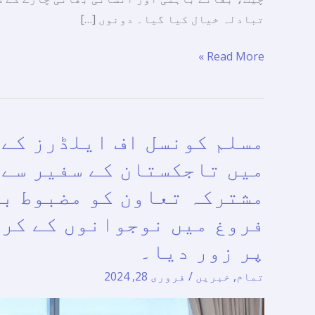
تبادلہ خیال کیا گیا۔ دونوں […]
Read More »
مسلم کونسل اف ایلڈرز کے 
مسلم
کونسل
میں تاجکستان کے سفیر سے 
اف
مشترکہ تعاون کو مضبوط بن
ایلڈرز
فروغ میں نوجوانوں کے کرد
کے
سیکرٹری
پر زور دیا۔
جنرل
تمام
,
خبریں
/
فروری 28, 2024
نے
امارات