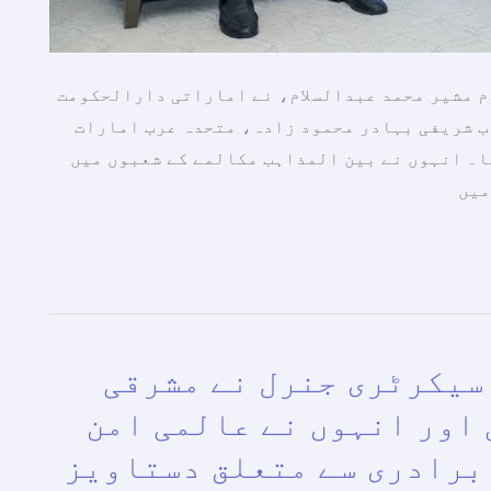
م مشیر محمد عبدالسلام، نے اماراتی دارالحکومت
ب شریفی بہادر محمود زادہ، متحدہ عرب امارات
۔ انہوں نے بین المذاہب مکالمے کے شعبوں میں
میں
سیکرٹری جنرل نے مشرقی
 اور انہوں نے عالمی امن
برادری سے متعلق دستاویز