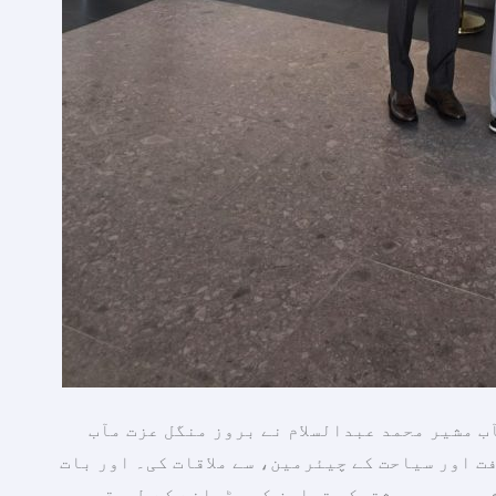
ب مشیر محمد عبدالسلام نے بروز منگل عزت مآب
 اور سیاحت کے چیئرمین، سے ملاقات کی۔ اور بات
عبوں میں مشترکہ تعاون کو بڑھانے کے طریقوں پر