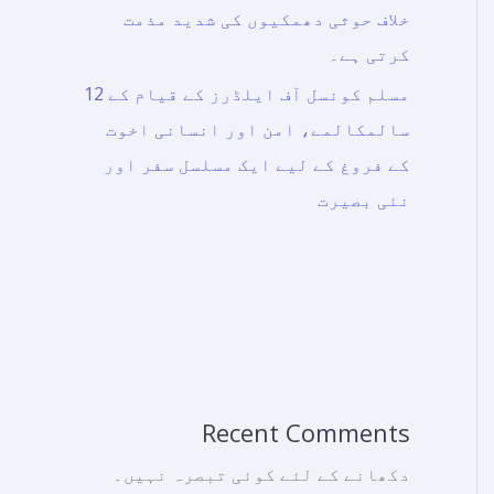
خلاف حوثی دھمکیوں کی شدید مذمت
کرتی ہے۔
مسلم کونسل آف ایلڈرز کے قیام کے 12
سالمکالمے، امن اور انسانی اخوت
کے فروغ کے لیے ایک مسلسل سفر اور
نئی بصیرت
Recent Comments
دکھانے کے لئے کوئی تبصرہ نہیں۔