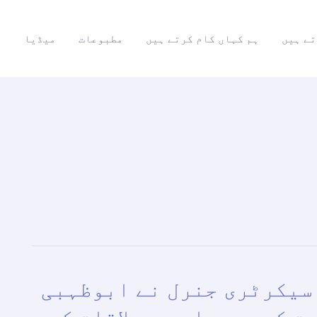
تے ہیں
ہم کہاں کام کرتے ہیں
مطبوعات
میڈیا
ر
سیکرٹری جنرل نے ابوظہبی
ت کے سربراہ سے ملاقات کی