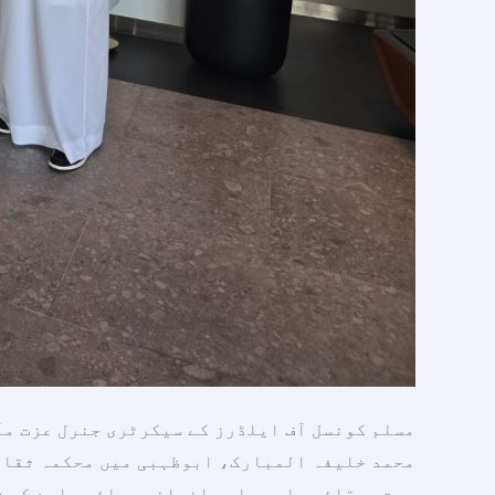
انسانی
اقدار
کو
مستحکم
کرنے
میں
ثقافت
کے
کردار
کی
اہمیت
پر
زور
مسلم کونسل آف ایلڈرز کے سیکرٹری جنرل عزت مآ
دیا۔
محمد خلیفہ المبارک، ابوظہبی میں محکمہ ثقافت
چیت، بقائے باہمی اور انسانی بھائی چارے کے ش