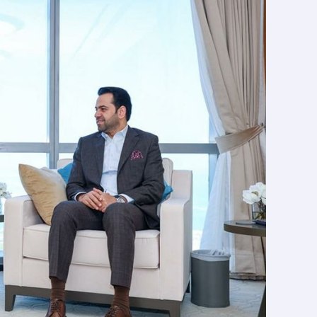
میں
تاجکستان
کے
سفیر
سے
ملاقات
کی،
انہوں
نے
مشترکہ
تعاون
کو
مضبوط
بنانے
اور
عالمی