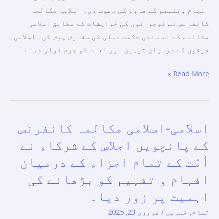
نظر
افہام وتفہیم کے فروغ کی دعوت دی۔ اسلامی مکالمہ
پر
کانفرنس نے نوجوانوں کی خواہشات کے مطابق اسلامی
بات
مکالمے کے لیے نئی حکمت عملی کی سفارش پیش کی۔ اسلامی
چیت
فرقوں کے درمیان توہین اور لعنت کو جرم قرار دینے
کی
گئی۔
Read More »
اسلامی-اسلامی مکالمہ کانفرنس
اسلامی-
اسلامی
کے پانچویں اجلاس کے شرکاء نے
مکالمہ
اُمّت کے تمام اجزاء کے درمیان
کانفرنس
افہام و تفہیم کو بڑھانے کی
کے
پانچویں
اہمیت پر زور دیا۔
اجلاس
تمام
,
خبریں
/
فروری 23, 2025
کے