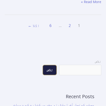
Read More »
1
2
…
6
اگلا
←
تلاش
تلاش
Recent Posts
مسلم کونسل آف ایلڈرز، مغربی کنارے کے دیہات