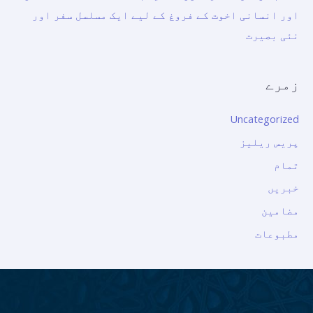
اور انسانی اخوت کے فروغ کے لیے ایک مسلسل سفر اور
نئی بصیرت
زمرے
Uncategorized
پریس ریلیز
تمام
خبریں
مضامین
مطبوعات