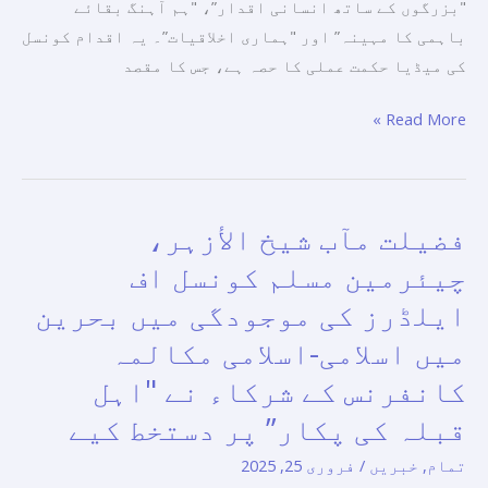
ترین
"بزرگوں کے ساتھ انسانی اقدار”، "ہم آہنگ بقائے
پروگرام
باہمی کا مہینہ” اور "ہماری اخلاقیات”۔ یہ اقدام کونسل
کی میڈیا حکمت عملی کا حصہ ہے، جس کا مقصد
Read More »
فضیلت مآب شیخ الأزہر،
فضیلت
مآب
چیئرمین مسلم کونسل اف
شیخ
ایلڈرز کی موجودگی میں بحرین
الأزہر،
میں اسلامی-اسلامی مکالمہ
چیئرمین
مسلم
کانفرنس کے شرکاء نے "اہل
کونسل
قبلہ کی پکار” پر دستخط کیے
اف
تمام
,
خبریں
/
فروری 25, 2025
ایلڈرز