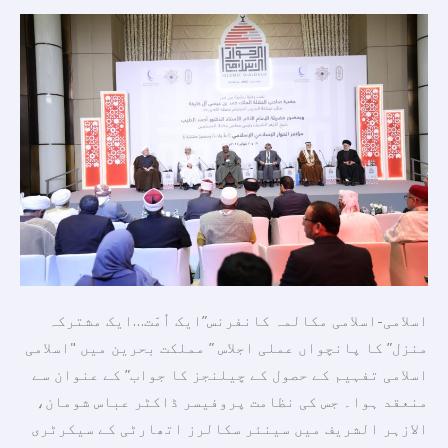
شرکاء
نے
اُمّت
کے
تمام
اجزاء
کے
درمیان
افہام
و
تفہیم
کو
اسلامی-اسلامی مکالمہ کانفرنس”ایک اُمّت…ایک مشترکہ
بڑھانے
منزل” کا پانچواں عملی اجلاس ” مملکت بحرین میں "اسلامی
کی
اسلامی تفہیم کے حصول کے چیلنجز کا جواب” کے عنوان سے
اہمیت
منعقد ہوا۔ جس کی نظامت پروفیسر ڈاکٹر عباس شومان،
پر
الازہر الشریف میں سینئر سکالرز اتھارٹی کے سیکرٹری