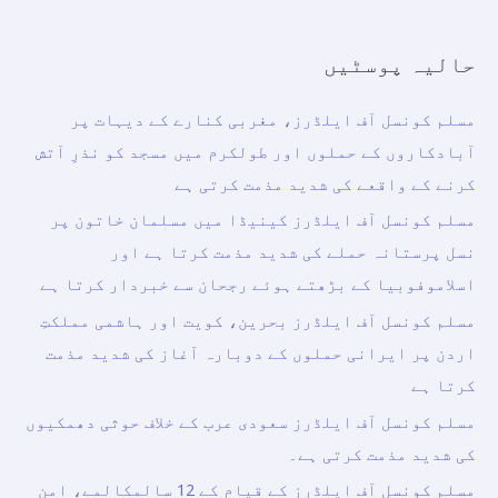
حالیہ پوسٹیں
مسلم کونسل آف ایلڈرز، مغربی کنارے کے دیہات پر
آبادکاروں کے حملوں اور طولکرم میں مسجد کو نذرِ آتش
کرنے کے واقعے کی شدید مذمت کرتی ہے
مسلم کونسل آف ایلڈرز کینیڈا میں مسلمان خاتون پر
نسل پرستانہ حملے کی شدید مذمت کرتا ہے اور
اسلاموفوبیا کے بڑھتے ہوئے رجحان سے خبردار کرتا ہے
مسلم کونسل آف ایلڈرز بحرین، کویت اور ہاشمی مملکتِ
اردن پر ایرانی حملوں کے دوبارہ آغاز کی شدید مذمت
کرتا ہے
مسلم کونسل آف ایلڈرز سعودی عرب کے خلاف حوثی دھمکیوں
کی شدید مذمت کرتی ہے۔
مسلم کونسل آف ایلڈرز کے قیام کے 12 سالمکالمے، امن