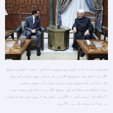
سے
شیخ
الازہر
کے
دفتر
میں
ملاقات
کی۔
فضیلت مآب امام اکبر پروفیسر ڈاکٹر احمد الطیب، شیخ
الأزہر الشریف نے شیخ الازہر کے دفتر میں مسلم کونسل
اف ایلڈرز کے سیکرٹری جنرل عزت مآب مشیر محمد
عبدالسلام سے ملاقات کی۔ شیخ الأزہر نے قاضی محمد عبد
السلام کا اپنے گھر – الأزہر الشریف – میں خیرمقدم کیا،
یہ بتاتے ہوئے کہ وہ الأزہر