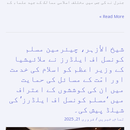
زور
جنرل نے کی جس میں مختلف اسلامی ممالک کے جید علماء کے
دیا۔
Read More »
شیخ الأزہر، چیئرمین مسلم
شیخ
الأزہر،
کونسل اف ایلڈرز نے ملائیشیا
چیئرمین
کے وزیر اعظم کو اسلام کی خدمت
مسلم
اور امّت کے مسائل کی حمایت
کونسل
اف
میں ان کی کوششوں کے اعتراف
ایلڈرز
میں ‘مسلم کونسل اف ایلڈرز’ کی
نے
شیلڈ پیش کی۔
ملائیشیا
کے
تمام
,
خبریں
/
فروری 21, 2025
وزیر