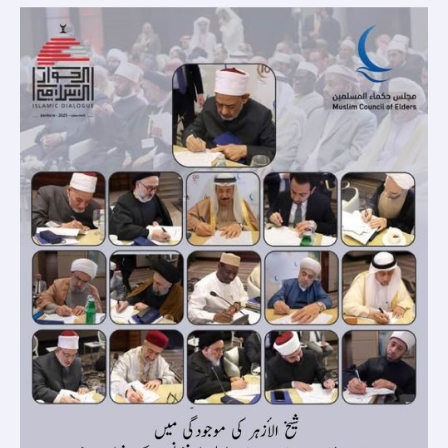
کی
موجودگی
میں
بحرین
میں
اسلامی-
اسلامی
مکالمہ
کانفرنس
کے
شرکاء
نے
"اہل
قبلہ
کی
پکار”
پر