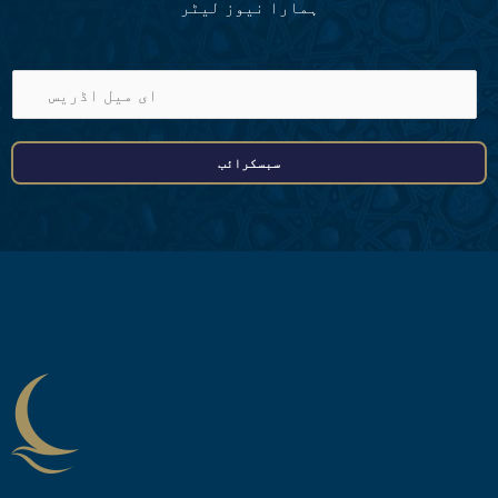
ہمارا نیوز لیٹر
ا
ی
م
سبسکرائب
ی
ل
ا
ڈ
ر
ی
س
*