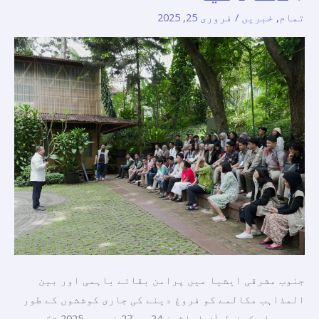
تمام
,
خبریں
/
فروری 25, 2025
کو
فروغ
دینے
اور
ماحولیاتی
تحفظ
کے
لئے
انڈونیشیا
کے
شہر
بانڈونگ
میں
"ہم
جنوب مشرقی ایشیا میں پرامن بقائے باہمی اور بین
آہنگی
المذاہب مکالمے کو فروغ دینے کی جاری کوششوں کے طور
کیمپ
پر، مسلم کونسل آف ایلڈرز 24 سے 27 فروری 2025 تک