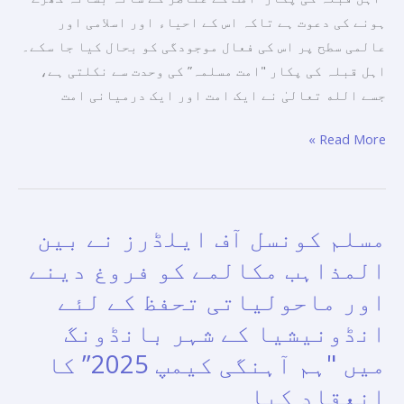
ہونے کی دعوت ہے تاکہ اس کے احیاء اور اسلامی اور
عالمی سطح پر اس کی فعال موجودگی کو بحال کیا جا سکے۔
اہل قبلہ کی پکار "امت مسلمہ” کی وحدت سے نکلتی ہے،
جسے الله تعالیٰ نے ایک امت اور ایک درمیانی امت
Read More »
مسلم کونسل آف ایلڈرز نے بین
مسلم
کونسل
المذاہب مکالمے کو فروغ دینے
آف
اور ماحولیاتی تحفظ کے لئے
ایلڈرز
انڈونیشیا کے شہر بانڈونگ
نے
بین
میں "ہم آہنگی کیمپ 2025” کا
المذاہب
انعقاد کیا
مکالمے