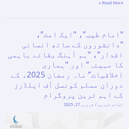
Read More »
"امام طیب”، "ایک امت”،
"امام
طیب”،
"دانشوروں کے ساتھ انسانی
"ایک
اقدار”، "ہم آہنگ بقائے باہمی
امت”،
کا مہینہ” اور "ہماری
"دانشوروں
کے
اخلاقیات” ماہ رمضان 2025ء کے
ساتھ
دوران مسلم کونسل آف ایلڈرز
انسانی
کے اہم ترین پروگرام
اقدار”،
"ہم
تمام
,
خبریں
/
فروری 27, 2025
آہنگ
بقائے
باہمی