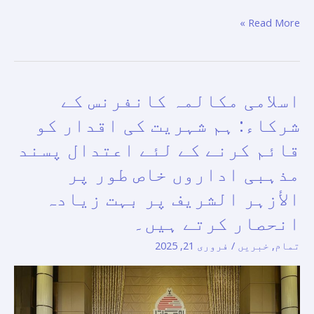
میں
Read More »
‘مسلم
کونسل
اف
ایلڈرز’
اسلامی مکالمہ کانفرنس کے
اسلامی
کی
مکالمہ
شرکاء: ہم شہریت کی اقدار کو
شیلڈ
کانفرنس
قائم کرنے کے لئے اعتدال پسند
پیش
کے
کی۔
مذہبی اداروں خاص طور پر
شرکاء:
ہم
الأزہر الشریف پر بہت زیادہ
شہریت
انحصار کرتے ہیں۔
کی
تمام
,
خبریں
/
فروری 21, 2025
اقدار
کو
قائم
کرنے