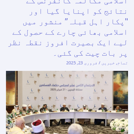
اسلامی مکالمہ کانفرنس کے
شیخ
نتائج کو اپنایا گیا اور
الأزہر
کی
"پکار اہل قبلہ” منشور میں
صدارت
اسلامی بھائی چارے کے حصول کے
میں
لیے ایک بصیرت افروز نقطہ نظر
کئی
علماء
پر بات چیت کی گئی۔
اور
تمام
,
خبریں
/
فروری 23, 2025
مذہبی
حوالہ
جات
کی
شرکت
سے
مملکت
بحرین
میں