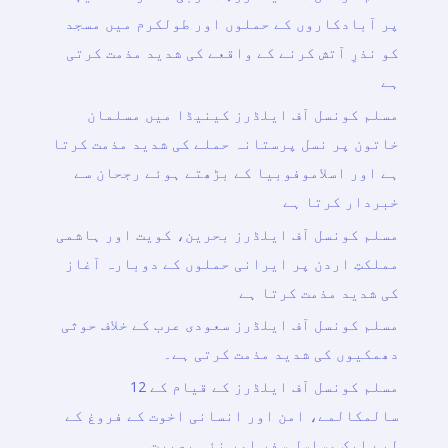
پر آبادکاروں کے حملوں اور طولکرم میں مسجد
کو نذرِ آتش کرنے کے واقعے کی شدید مذمت کرتی
ہے
مسلم کونسل آف ایلڈرز کینیڈا میں مسلمان
خاتون پر نسل پرستانہ حملے کی شدید مذمت کرتا
ہے اور اسلاموفوبیا کے بڑھتے ہوئے رجحان سے
خبردار کرتا ہے
مسلم کونسل آف ایلڈرز بحرین، کویت اور ہاشمی
مملکتِ اردن پر ایرانی حملوں کے دوبارہ آغاز
کی شدید مذمت کرتا ہے
مسلم کونسل آف ایلڈرز سعودی عرب کے خلاف حوثی
دھمکیوں کی شدید مذمت کرتی ہے۔
مسلم کونسل آف ایلڈرز کے قیام کے 12
سالمکالمے، امن اور انسانی اخوت کے فروغ کے
لیے ایک مسلسل سفر اور نئی بصیرت