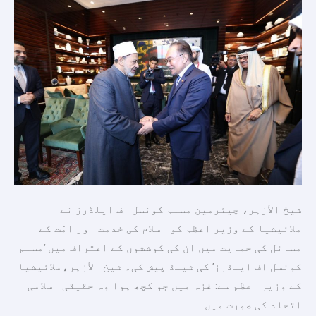
اعظم
کو
اسلام
کی
خدمت
اور
امّت
کے
مسائل
کی
حمایت
شیخ الأزہر، چیئرمین مسلم کونسل اف ایلڈرز نے
میں
ملائیشیا کے وزیر اعظم کو اسلام کی خدمت اور امّت کے
ان
مسائل کی حمایت میں ان کی کوششوں کے اعتراف میں ‘مسلم
کی
کونسل اف ایلڈرز’ کی شیلڈ پیش کی۔ شیخ الأزہر،ملائیشیا
کوششوں
کے وزیر اعظم سے: غزہ میں جو کچھ ہوا وہ حقیقی اسلامی
کے
اتحاد کی صورت میں
اعتراف