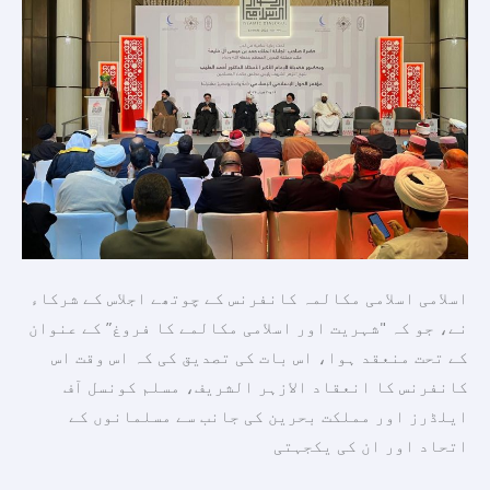
کے
لئے
اعتدال
پسند
مذہبی
اداروں
خاص
طور
پر
الأزہر
اسلامی اسلامی مکالمہ کانفرنس کے چوتھے اجلاس کے شرکاء
الشریف
نے، جو کہ "شہریت اور اسلامی مکالمے کا فروغ” کے عنوان
پر
کے تحت منعقد ہوا، اس بات کی تصدیق کی کہ اس وقت اس
بہت
کانفرنس کا انعقاد الازہر الشریف، مسلم کونسل آف
زیادہ
ایلڈرز اور مملکت بحرین کی جانب سے مسلمانوں کے
انحصار
اتحاد اور ان کی یکجہتی
کرتے
ہیں۔