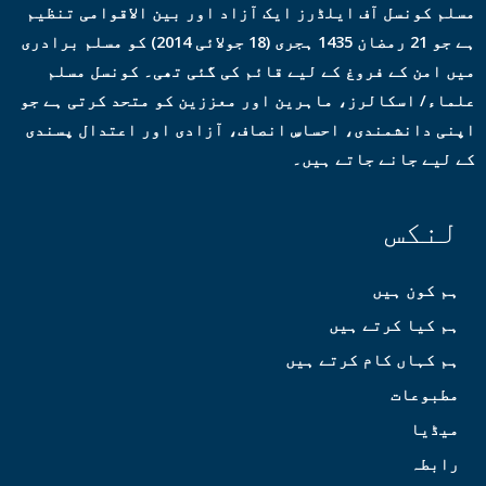
مسلم کونسل آف ایلڈرز ایک آزاد اور بین الاقوامی تنظیم
ہے جو 21 رمضان 1435 ہجری (18 جولائی 2014) کو مسلم برادری
میں امن کے فروغ کے لیے قائم کی گئی تھی۔ کونسل مسلم
علماء/ اسکالرز، ماہرین اور معززین کو متحد کرتی ہے جو
اپنی دانشمندی، احساسِ انصاف، آزادی اور اعتدال پسندی
کے لیے جانے جاتے ہیں۔
لنکس
ہم کون ہیں
ہم کیا کرتے ہیں
ہم کہاں کام کرتے ہیں
مطبوعات
میڈیا
رابطہ