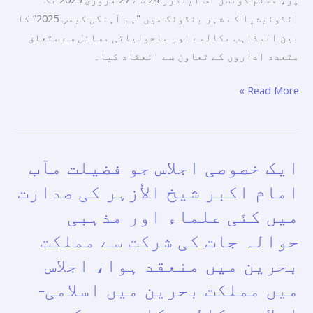
2025”
انڈونیشیا کے شہر بنڈونگ میں "ہم آہنگی کیمپ 2025” کا
کا
بین المذاہب مکالمے اور ماحولیاتی مسائل سے متعلق
انعقاد
متعدد اداروں کے تعاون سے انعقاد کیا۔
کیا
Read More »
ایک خصوصی اجلاس جو فضیلت مآب
ایک
خصوصی
امام اکبر شیخ الأزہر کی صدارت
اجلاس
میں کئی علماء اور مذہبی
جو
حوالہ جات کی شرکت سے مملکت
فضیلت
مآب
بحرین میں منعقد ہوا، اجلاس
امام
میں مملکت بحرین میں اسلامی-
اکبر