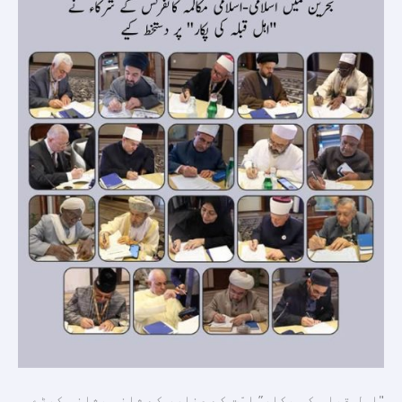
دستخط
کیے
"اہل قبلہ کی پکار” امّت کے عناصر کے شانہ بشانہ کھڑے