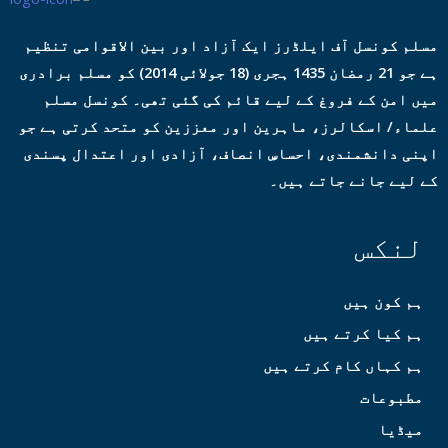
مسلم کونسل آف ایلڈرز ایک آزاد اور بین الاقوامی تنظیم
ہے جو 21 رمضان 1435 ہجری (18 جولائی 2014) کو مسلم برادری
میں امن کے فروغ کے لیے قائم کی گئی تھی۔ کونسل مسلم
علماء/ اسکالرز، ماہرین اور معززین کو متحد کرتی ہے جو
اپنی دانشمندی، احساسِ انصاف، آزادی اور اعتدال پسندی
کے لیے جانے جاتے ہیں۔
لنکس
ہم کون ہیں
ہم کیا کرتے ہیں
ہم کہاں کام کرتے ہیں
مطبوعات
میڈیا