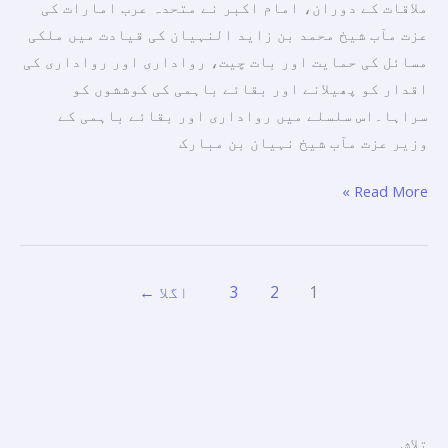
ملاقات کے دوران، امام اکبر نے متحدہ عرب امارات کی
اپنی
عزت مآب شیخ محمد بن زاید النہیان کی قیادت میں ملکی
رہائش
مسائل کی حمایت اور بات چیت، رواداری اور رواداری کی
گاہ
اقدار کو پھیلانے اور بقائے باہمی کی کوششوں کو
پر،
سراہا۔اس سلسلے میں رواداری اور بقائے باہمی کے
عزت
وزیر عزت مآب شیخ نہیان بن مبارک
مآب
شیخ
Read More »
نہیان
بن
مبارک
النہیان،
1
2
3
اگلا
←
متحدہ
عرب
امارات
میں
رواداری
تلاش
اور