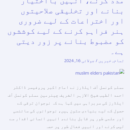
مدد کرنے، انہیں بااختیار
دن
بنانے اور تخلیقی صلاحیتوں
کے
اور اختراعات کے لیے ضروری
موقع
ہنر فراہم کرنے کے لیے کوششوں
پر،
کو مضبوط بنانے پر زور دیتی
مسلم
کونسل
ہے۔
آف
تمام
,
خبریں
/
جولائی 16, 2024
ایلڈرز
نوجوانوں
کی
مدد
مسلم کونسل آف ایلڈرز نے امام اکبر پروفیسر ڈاکٹر
کرنے،
احمد الطیب شیخ الازہر الشریف چیئرمین مسلم کونسل آف
انہیں
ایلڈرز کی سربراہی میں کہا ہے کہ نوجوان ترقی کے
بااختیار
حصول کے لیے بنیادی ستون ہیں، نوجوانوں کی سائنسی
بنانے
اور علمی طور پر قابل بنانے، انہیں انسانی اقدار سے
اور
لیس کرنے اور انہیں فعال طور پر حصہ