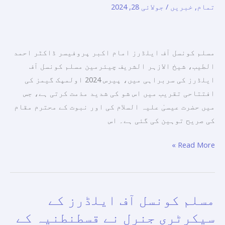
تمام
,
خبریں
/
جولائی 28, 2024
ثقافتی
کو
تنوع
پامال
اور
کرتا
باہمی
ہے
مسلم کونسل آف ایلڈرز امام اکبر پروفیسر ڈاکٹر احمد
احترام
اور
الطیب، شیخ الازہر الشریف چیئرمین مسلم کونسل آف
کو
لاکھوں
ایلڈرز کی سربراہی میں، پیرس 2024 اولمپک گیمز کی
منانے
لوگوں
افتتاحی تقریب میں اس شو کی شدید مذمت کرتی ہے، جس
کا
کو
میں حضرت عیسیٰ علیہ السلام کی اور نبوت کے محترم مقام
پلیٹ
مصائب
کی صریح توہین کی گئی ہے۔ اس
فارم
اور
ہونا
Read More »
استحصال
چاہیے
سے
اور
دوچار
مذہبی
کرتا
مسلم کونسل آف ایلڈرز کے
مسلم
علامات
ہے۔
کونسل
اور
سیکرٹری جنرل نے قسطنطنیہ کے
آف