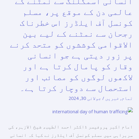
انسانی اسمگلنگ سے نمٹنے کے
تعزیت
اسمگلنگ
عالمی دن کے موقع پر، مسلم
کرتی
سے
ہے
کونسل آف ایلڈرز اس خطرناک
نمٹنے
رجحان سے نمٹنے کے لیے بین
کے
عالمی
الاقوامی کوششوں کو متحد کرنے
دن
پر زور دیتی ہے جو انسانی
کے
وقار کو پامال کرتا ہے اور
موقع
لاکھوں لوگوں کو مصائب اور
پر،
مسلم
استحصال سے دوچار کرتا ہے۔
کونسل
تمام
,
خبریں
/
جولائی 30, 2024
آف
ایلڈرز
اس
خطرناک
امام اکبر پروفیسر ڈاکٹر احمد الطیب، شیخ الازہر، کی
رجحان
سربراہی میں مسلم کونسل آف ایلڈرز نے کہا کہ انسانی