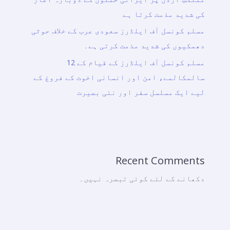
کی شدید مذمت کرتا ہے
مسلم کونسل آف ایلڈرز سعودی عرب کے خلاف حوثی
دھمکیوں کی شدید مذمت کرتی ہے۔
مسلم کونسل آف ایلڈرز کے قیام کے 12
سالمکالمے، امن اور انسانی اخوت کے فروغ کے
لیے ایک مسلسل سفر اور نئی بصیرت
Recent Comments
دکھانے کے لئے کوئی تبصرہ نہیں۔