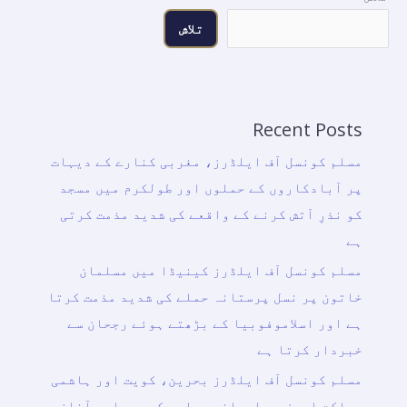
بقائے
تلاش
باہمی
کے
وزیر،
سے
Recent Posts
مشترکہ
مسلم کونسل آف ایلڈرز، مغربی کنارے کے دیہات
تعاون
پر آبادکاروں کے حملوں اور طولکرم میں مسجد
کو
کو نذرِ آتش کرنے کے واقعے کی شدید مذمت کرتی
بڑھانے
ہے
کے
لیے
مسلم کونسل آف ایلڈرز کینیڈا میں مسلمان
ملاقات
خاتون پر نسل پرستانہ حملے کی شدید مذمت کرتا
کی
ہے اور اسلاموفوبیا کے بڑھتے ہوئے رجحان سے
خبردار کرتا ہے
مسلم کونسل آف ایلڈرز بحرین، کویت اور ہاشمی
مملکتِ اردن پر ایرانی حملوں کے دوبارہ آغاز