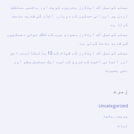
مسلم کونسل آف ایلڈرز بحرین، کویت اور ہاشمی مملکتِ
اردن پر ایرانی حملوں کے دوبارہ آغاز کی شدید مذمت
کرتا ہے
مسلم کونسل آف ایلڈرز سعودی عرب کے خلاف حوثی دھمکیوں
کی شدید مذمت کرتی ہے۔
مسلم کونسل آف ایلڈرز کے قیام کے 12 سالمکالمے، امن
اور انسانی اخوت کے فروغ کے لیے ایک مسلسل سفر اور
نئی بصیرت
زمرے
Uncategorized
پریس ریلیز
تمام