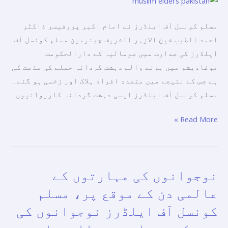
میں
ہونے
مسلم کونسل آف ایلڈرز نے امام اکبر پروفیسر ڈاکٹر
والے
احمد الطیب شیخ الازہر الشریف چیئرمین مسلم کونسل آف
دہشت
ایلڈرز کی صدارت میں صومالیہ کے دارالحکومت
گردانہ
موغادیشو میں ہونے والے دہشت گردانہ حملے کی مذمت کی
حملے
ہے جس کے نتیجے میں متعدد افراد ہلاک اور زخمی ہو گئے۔
کی
مسلم کونسل آف ایلڈرز ایسی دہشت گردانہ کارروائیوں
مذمت
Read More »
کی
ہے۔
نوجوانوں کی مہارتوں کے
نوجوانوں
کی
عالمی دن کے موقع پر، مسلم
مہارتوں
کونسل آف ایلڈرز نوجوانوں کی
کے
عالمی