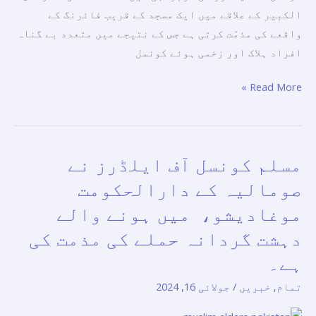
کی
اس
الکبیر کے علاقے میں ایک مسجد کے قریب فائرنگ کے
مذمت
کے
واقعے کی مذمّت کرتی ہے جس کے نتیجے میں متعدد بے گناہ
کرتی
کردار
افراد ہلاک اور زخمی ہوئے کونسل
ہے۔
پر
Read More »
تبادلہ
خیال
کیا۔
مسلم کونسل آف ایلڈرز نے
مسلم
کونسل
صومالیہ کے دارالحکومت
آف
موغادیشو، میں ہونے والے
ایلڈرز
دہشت گردانہ حملے کی مذمت کی
نے
صومالیہ
ہے۔
کے
تمام
,
خبریں
/
جولائی 16, 2024
دارالحکومت
موغادیشو،