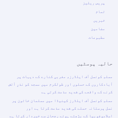
پریس ریلیز
تمام
خبریں
مضامین
مطبوعات
حالیہ پوسٹیں
مسلم کونسل آف ایلڈرز، مغربی کنارے کے دیہات پر
آبادکاروں کے حملوں اور طولکرم میں مسجد کو نذرِ آتش
کرنے کے واقعے کی شدید مذمت کرتی ہے
مسلم کونسل آف ایلڈرز کینیڈا میں مسلمان خاتون پر
نسل پرستانہ حملے کی شدید مذمت کرتا ہے اور
اسلاموفوبیا کے بڑھتے ہوئے رجحان سے خبردار کرتا ہے