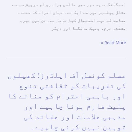
سے
اسمگلنگ جدید دور میں عالمی برادری کو درپیش سب سے
نمٹنے
مشکل چیلنجز میں سے ایک ہے۔ جہاں افراد کا متعدد
کے
مقاصد کے لیے استحصال کیا جاتا ہے۔ جن میں جبری
لیے
مشقت، جرم، بھیک مانگنا اور دیگر
بین
الاقوامی
Read More »
کوششوں
کو
متحد
مسلم کونسل آف ایلڈرز: کھیلوں
مسلم
کرنے
کونسل
پر
کی تقریبات کو ثقافتی تنوع
آف
زور
اور باہمی احترام کو منانے کا
ایلڈرز:
دیتی
پلیٹ فارم ہونا چاہیے اور
کھیلوں
ہے
کی
مذہبی علامات اور عقائد کی
جو
تقریبات
انسانی
توہین نہیں کرنی چاہیے۔
کو
وقار