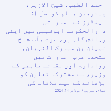
اکبر
احمد الطیب، شیخ الازہر،
پروفیسر
چیئرمین مسلم کونسل آف
ڈاکٹر
ایلڈرز نے اماراتی
احمد
الطیب،
دارالحکومت ابوظہبی میں اپنی
شیخ
رہائش گاہ پر، عزت مآب شیخ
الازہر،
نہیان بن مبارک النہیان،
چیئرمین
متحدہ عرب امارات میں
مسلم
کونسل
رواداری اور بقائے باہمی کے
آف
وزیر، سے مشترکہ تعاون کو
ایلڈرز
بڑھانے کے لیے ملاقات کی
نے
اماراتی
تمام
,
خبریں
/
جولائی 14, 2024
دارالحکومت
ابوظہبی
میں