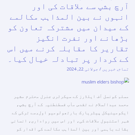
عقائد
آرچ بشپ سے ملاقات کی اور
ایلڈرز
کی
انہوں نے بین المذاہب مکالمے
کے
توہین
سیکرٹری
نہیں
کے میدان میں مشترکہ تعاون کو
جنرل
کرنی
بڑھانے اور نفرت انگیز
نے
چاہیے۔
تقاریر کا مقابلہ کرنے میں اس
قسطنطنیہ
کے کردار پر تبادلہ خیال کیا۔
کے
آرچ
تمام
,
خبریں
/
جولائی 22, 2024
بشپ
سے
ملاقات
مسلم کونسل آف ایلڈرز کے سیکرٹری جنرل محترم مشیر
کی
محمد عبدالسلام نے تقدس مآب قسطنطنیہ کے آرچ بشپ،
اور
ایکومینیکل پیٹریارک بارتھولومیو اول،سے ترکی کے
انہوں
شہر استنبول ملاقات کی، اور اس میں رواداری، انسانی
نے
بقائے باہمی اور بین المذاہب مکالمے کی اقدار کو
بین