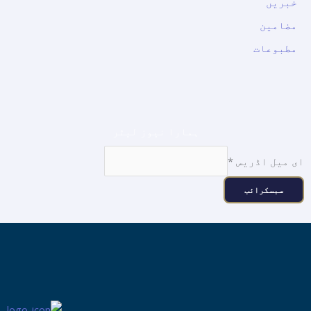
خبریں
مضامین
مطبوعات
ہمارا نیوز لیٹر
ای میل اڈریس
*
سبسکرائب