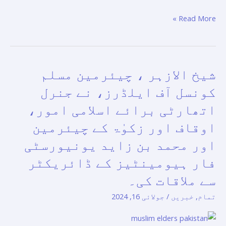
تخلیقی
صلاحیتوں
Read More »
اور
اختراعات
کے
شیخ الازہر ، چیئرمین مسلم
شیخ
لیے
الازہر
ضروری
کونسل آف ایلڈرز، نے جنرل
،
ہنر
اتھارٹی برائے اسلامی امور،
چیئرمین
فراہم
اوقاف اور زکوٰۃ کے چیئرمین
مسلم
کرنے
کونسل
اور محمد بن زاید یونیورسٹی
کے
آف
لیے
فار ہیومینٹیز کے ڈائریکٹر
ایلڈرز،
کوششوں
سے ملاقات کی۔
نے
کو
جنرل
مضبوط
تمام
,
خبریں
/
جولائی 16, 2024
اتھارٹی
بنانے
برائے
پر