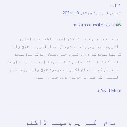
سے
دی۔
کونسل
ملاقات
آف
تمام
,
خبریں
/
جولائی 16, 2024
کی۔
ایلڈرز،
نے
مرحوم
امام اکبر پروفیسر ڈاکٹر احمد الطیب شیخ الازہر
شیخ
الشریف، چیئرمین مسلم کونسل آف ایلڈرز نے شیخ زاید
زاید
گرینڈ مسجد کا دورہ کیا۔ جہاں شیخ زید گرینڈ مسجد
کے
سنٹر کے ڈائریکٹر جنرل ڈاکٹر یوسف العبیدلی نے ان کا
مزار
استقبال کیا۔ امام اکبر نے مرحوم شیخ زاید بن سلطان
پر
النہیان کی قبر پر حاضری دی، جہاں انہوں
حاضری
دی۔
Read More »
امام اکبر پروفیسر ڈاکٹر
امام