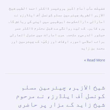
اسلامی
زور
فضیلت مآب امام اکبر پروفیسر ڈاکٹر احمد الطیب شیخ
امور،
دیتی
الازہر الشریف چیئرمین مسلم کونسل آف ایلڈرز، نے
اوقاف
ہے۔
اماراتی دارالحکومت ابوظہبی میں اپنی کی رہائش گاہ
اور
پر، قاہرہ کے لیے روانگی سے قبل محترم ڈاکٹر عمر
زکوٰۃ
حبتور الدرعی، متحدہ عرب امارات میں جنرل اتھارٹی
کے
برائے اسلامی امور، اوقاف اور زکوٰۃ کے چیئرمین اور
چیئرمین
محمد بن زاید
اور
محمد
Read More »
بن
زاید
یونیورسٹی
فار
شیخ الازہر، چیئرمین مسلم
شیخ
ہیومینٹیز
الازہر،
کونسل آف ایلڈرز، نے مرحوم
کے
چیئرمین
شیخ زاید کے مزار پر حاضری
ڈائریکٹر
مسلم