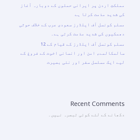
مملکتِ اردن پر ایرانی حملوں کے دوبارہ آغاز
کی شدید مذمت کرتا ہے
مسلم کونسل آف ایلڈرز سعودی عرب کے خلاف حوثی
دھمکیوں کی شدید مذمت کرتی ہے۔
مسلم کونسل آف ایلڈرز کے قیام کے 12
سالمکالمے، امن اور انسانی اخوت کے فروغ کے
لیے ایک مسلسل سفر اور نئی بصیرت
Recent Comments
دکھانے کے لئے کوئی تبصرہ نہیں۔