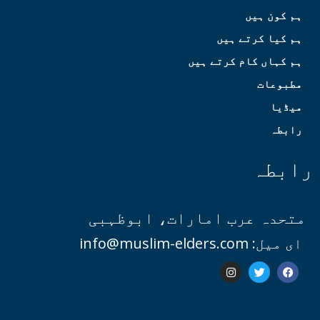
ہم کون ہیں
ہم کیا کرتے ہیں
ہم کہاں کام کرتے ہیں
مطبوعات
میڈیا
رابطہ
رابطہ
متحدہ عرب امارات، ابوظہبی
ای میل: info@muslim-elders.com
I
T
F
n
w
a
s
i
c