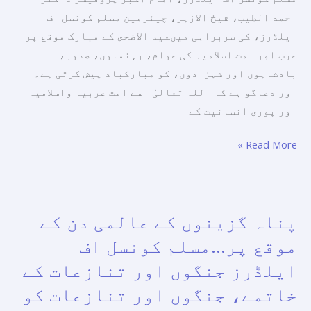
احمد الطیب، شیخ الازہر، چیئرمین مسلم کونسل اف
ایلڈرز، کی سربراہی میںعید الاضحى کے مبارک موقع پر
عرب اور امت اسلامیہ کی عوام، رہنماوں، صدور،
بادشاہوں اور شہزادوں، کو مبارکباد پیش کرتی ہے۔
اور دعاگو ہے کہ اللہ تعالیٰ اسے امت عربیہ واسلامیہ
اور پوری انسانیت کے
Read More »
پناہ گزینوں کے عالمی دن کے
پناہ
گزینوں
موقع پر…مسلم کونسل اف
کے
ایلڈرز جنگوں اور تنازعات کے
عالمی
خاتمے، جنگوں اور تنازعات کو
دن
کے