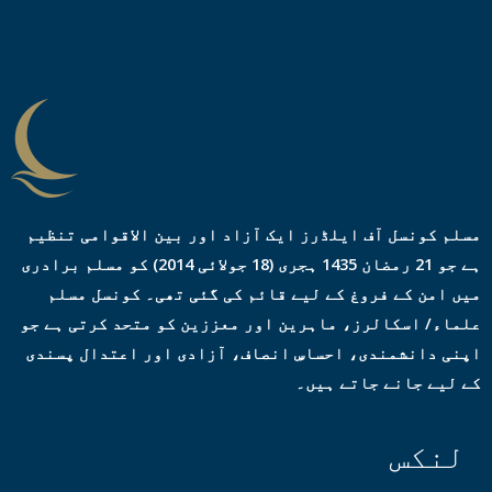
ر
ی
س
*
مسلم کونسل آف ایلڈرز ایک آزاد اور بین الاقوامی تنظیم
ہے جو 21 رمضان 1435 ہجری (18 جولائی 2014) کو مسلم برادری
میں امن کے فروغ کے لیے قائم کی گئی تھی۔ کونسل مسلم
علماء/ اسکالرز، ماہرین اور معززین کو متحد کرتی ہے جو
اپنی دانشمندی، احساسِ انصاف، آزادی اور اعتدال پسندی
کے لیے جانے جاتے ہیں۔
لنکس