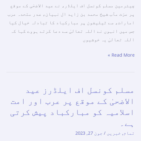
پر
چیئرمین مسلم کونسل اف ایلڈر، نے عید الاضحٰی کے موقع
مبارکباد
پر عزت مآب شیخ محمد بن زاید ال نہیان، صدر متحدہ عرب
کا
امارات، سے ٹیلیفون پر مبارکباد کا تبادلہ خیال کیا
تبادلہ
جس میں انہوں نے اللہ تعالیٰ سے دعا کرتے ہووے کہا کہ
کیا۔
اللہ تعالیٰ یہ خوشیوں
Read More »
مسلم کونسل اف ایلڈرز عید
مسلم
کونسل
الاضحیٰ کے موقع پر عرب اور امت
اف
اسلامیہ کو مبارکباد پیش کرتی
ایلڈرز
ہے۔
عید
الاضحیٰ
تمام
,
خبریں
/
جون 27, 2023
کے