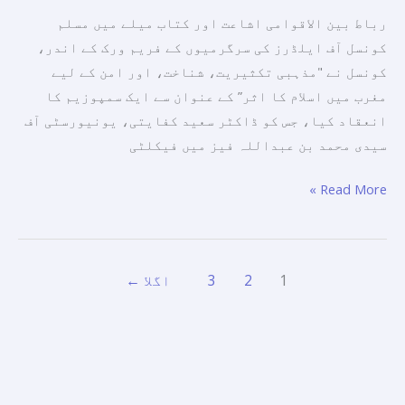
ہے
رباط بین الاقوامی اشاعت اور کتاب میلے میں مسلم
کہ
کونسل آف ایلڈرز کی سرگرمیوں کے فریم ورک کے اندر،
وہ
کونسل نے "مذہبی تکثیریت، شناخت، اور امن کے لیے
انسانی
مغرب میں اسلام کا اثر” کے عنوان سے ایک سمپوزیم کا
بھائی
انعقاد کیا، جس کو ڈاکٹر سعید کفایتی، یونیورسٹی آف
چارہ
سیدی محمد بن عبداللہ فیز میں فیکلٹی
کی
دستاویز
Read More »
کے
اصولوں
کو
پھیلانے
1
2
3
اگلا
←
میں
اپنا
حصہ
ڈالیں۔