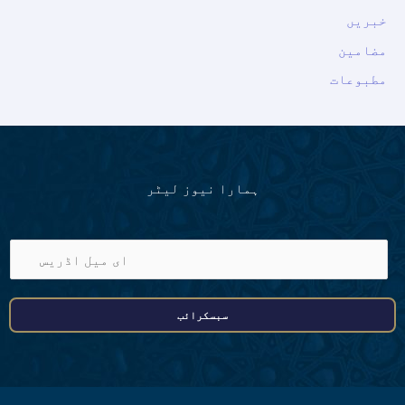
خبریں
مضامین
مطبوعات
ہمارا نیوز لیٹر
ا
ی
م
سبسکرائب
ی
ل
ا
ڈ