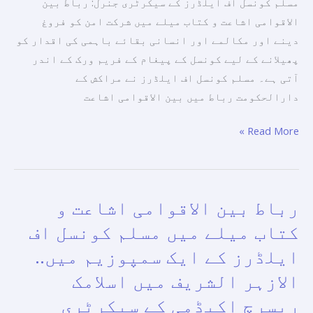
مسلم کونسل اف ایلڈرز کے سیکرٹری جنرل: رباط بین
ساتھ
الاقوامی اشاعت و کتاب میلے میں شرکت امن کو فروغ
اپنی
دینے اور مکالمے اور انسانی بقائے باہمی کی اقدار کو
شرکت
پھیلانے کے لیے کونسل کے پیغام کے فریم ورک کے اندر
کا
آتی ہے۔ مسلم کونسل اف ایلڈرز نے مراکش کے
اختتام
دارالحکومت رباط میں بین الاقوامی اشاعت
کیا۔
Read More »
رباط بین الاقوامی اشاعت و
رباط
بین
کتاب میلے میں مسلم کونسل اف
الاقوامی
ایلڈرز کے ایک سمپوزیم میں..
اشاعت
الازہر الشریف میں اسلامک
و
کتاب
ریسرچ اکیڈمی کے سیکرٹری