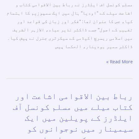
مسلم کونسل اف ایلڈرز نے رباط بین الاقوامی کتاب و
سیکرٹری
اشاعت میلے کے "اودیا” ہال میں ایک سمپوزیم کا اہتمام
جنرل:
کیا، جس کا عنوان تھا: "فکر اور زبان کی قواعد اور
فہم
تفہیم کے اصول” جسے ڈاکٹر نذیر عیاد، الازہر الشریف
و
میں اسلامی ریسرچ اکیڈمی کے سیکرٹری جنرل نے پیش کیا۔
ادراک
ڈاکٹر سمیر بودینار، الحکما پیس
کی
تلاش
Read More »
ایک
ناگزیر
ضرورت
اور
رباط بین الاقوامی اشاعت اور
رباط
ایک
بین
کتاب میلے میں مسلم کونسل آف
دینی
الاقوامی
فریضہ
ایلڈرز کے پویلین میں ایک
اشاعت
ہے۔
سیمینار میں نوجوانوں کو
اور
کتاب