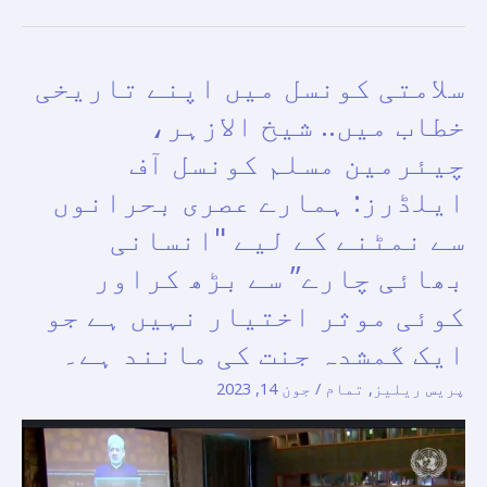
کے
امید
سلامتی کونسل میں اپنے تاریخی
سلامتی
پھیلانے
کونسل
کا
خطاب میں.. شیخ الازہر،
میں
مطالبہ
چیئرمین مسلم کونسل آف
اپنے
کرتی
ایلڈرز: ہمارے عصری بحرانوں
تاریخی
ہے۔
خطاب
سے نمٹنے کے لیے "انسانی
میں..
بھائی چارے” سے بڑھ کراور
شیخ
کوئی موثر اختیار نہیں ہے جو
الازہر،
ایک گمشدہ جنت کی مانند ہے۔
چیئرمین
مسلم
پریس ریلیز
,
تمام
/
جون 14, 2023
کونسل
آف
ایلڈرز: