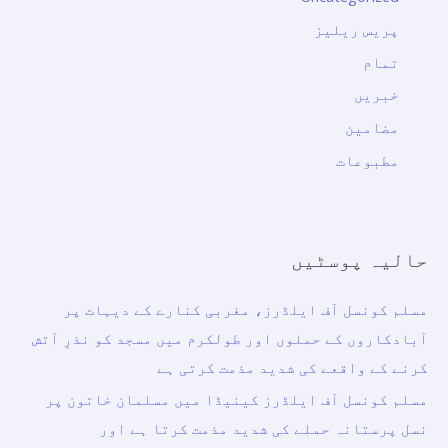
پریس ریلیز
تمام
خبریں
مضامین
مطبوعات
حالیہ پوسٹیں
مسلم کونسل آف ایلڈرز، مغربی کنارے کے دیہات پر
آبادکاروں کے حملوں اور طولکرم میں مسجد کو نذرِ آتش
کرنے کے واقعے کی شدید مذمت کرتی ہے
مسلم کونسل آف ایلڈرز کینیڈا میں مسلمان خاتون پر
نسل پرستانہ حملے کی شدید مذمت کرتا ہے اور