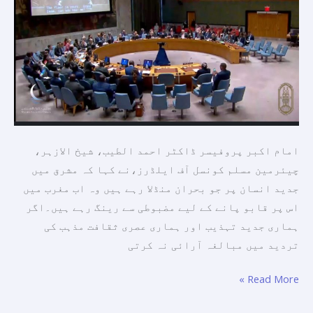
ہمارے
عصری
بحرانوں
سے
نمٹنے
کے
لیے
"انسانی
امام اکبر پروفیسر ڈاکٹر احمد الطیب، شیخ الازہر،
بھائی
چیئرمین مسلم کونسل آف ایلڈرز،نے کہا کہ مشرق میں
چارے”
جدید انسان پر جو بحران منڈلا رہے ہیں وہ اب مغرب میں
سے
اس پر قابو پانے کے لیے مضبوطی سے رینگ رہے ہیں۔اگر
بڑھ
ہماری جدید تہذیب اور ہماری عصری ثقافت مذہب کی
کراور
تردید میں مبالغہ آرائی نہ کرتی
کوئی
موثر
Read More »
اختیار
نہیں