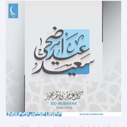
موقع
پر
عرب
اور
امت
اسلامیہ
کو
مبارکباد
پیش
کرتی
ہے۔
مسلم کونسل اف ایلڈرز، امام اکبر پروفیسر ڈاکٹر