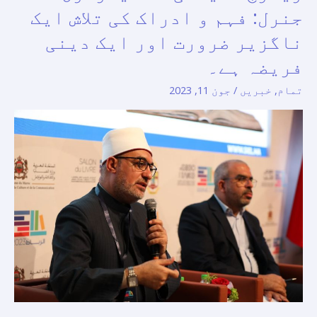
میلے
جنرل: فہم و ادراک کی تلاش ایک
میں
ناگزیر ضرورت اور ایک دینی
مسلم
فریضہ ہے۔
کونسل
اف
تمام
,
خبریں
/
جون 11, 2023
ایلڈرز
کے
ایک
سمپوزیم
میں..
الازہر
الشریف
میں
اسلامک
ریسرچ
اکیڈمی
کے