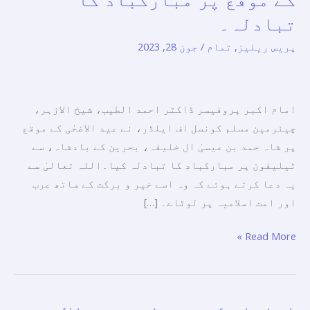
اف
تبادلہ۔
ایلڈر
پریس ریلیز
,
تمام
/
جون 28, 2023
اور
بحرین
کے
امام اکبر پروفیسر ڈاکٹر احمد الطیب، شیخ الازہر،
بادشاہ
چیئرمین مسلم کونسل اف ایلڈر، نے عید الاضحٰی کے موقع
کے
پر شاہ حمد بن عیسیٰ ال خلیفہ، بحرین کے بادشاہ، سے
درمیان
ٹیلیفون پر مبارکباد کا تبادلہ کیا۔اللہ تعالیٰ سے
عید
یہ دعا کرتے ہوئے کہ وہ اسے خیر و برکت کے ساتھ عرب
الاضحیٰ
اور امت اسلامیہ پر لوٹاے۔ […]
کے
موقع
Read More »
پر
مبارکباد
کا
تبادلہ۔
امارات