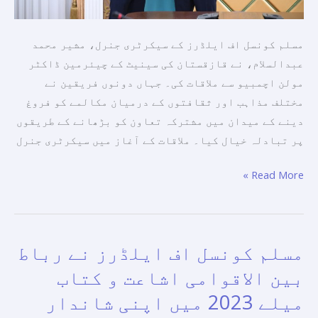
مکالمے
کو
مسلم کونسل اف ایلڈرز کے سیکرٹری جنرل، مشیر محمد
فروغ
عبدالسلام، نے قازقستان کی سینیٹ کے چیئرمین ڈاکٹر
دینے
مولن اچمبیو سے ملاقات کی۔ جہاں دونوں فریقین نے
کے
مختلف مذاہب اور ثقافتوں کے درمیان مکالمے کو فروغ
میدان
دینے کے میدان میں مشترکہ تعاون کو بڑھانے کے طریقوں
میں
پر تبادلہ خیال کیا۔ ملاقات کے آغاز میں سیکرٹری جنرل
مشترکہ
تعاون
Read More »
کے
طریقوں
پر
تبادلہ
مسلم کونسل اف ایلڈرز نے رباط
مسلم
خیال
کونسل
بین الاقوامی اشاعت و کتاب
کیا۔
اف
میلے 2023 میں اپنی شاندار
ایلڈرز