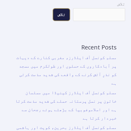
تلاش
تلاش
Recent Posts
مسلم کونسل آف ایلڈرز، مغربی کنارے کے دیہات
پر آبادکاروں کے حملوں اور طولکرم میں مسجد
کو نذرِ آتش کرنے کے واقعے کی شدید مذمت کرتی
ہے
مسلم کونسل آف ایلڈرز کینیڈا میں مسلمان
خاتون پر نسل پرستانہ حملے کی شدید مذمت کرتا
ہے اور اسلاموفوبیا کے بڑھتے ہوئے رجحان سے
خبردار کرتا ہے
مسلم کونسل آف ایلڈرز بحرین، کویت اور ہاشمی