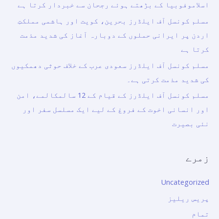
اسلاموفوبیا کے بڑھتے ہوئے رجحان سے خبردار کرتا ہے
مسلم کونسل آف ایلڈرز بحرین، کویت اور ہاشمی مملکتِ
اردن پر ایرانی حملوں کے دوبارہ آغاز کی شدید مذمت
کرتا ہے
مسلم کونسل آف ایلڈرز سعودی عرب کے خلاف حوثی دھمکیوں
کی شدید مذمت کرتی ہے۔
مسلم کونسل آف ایلڈرز کے قیام کے 12 سالمکالمے، امن
اور انسانی اخوت کے فروغ کے لیے ایک مسلسل سفر اور
نئی بصیرت
زمرے
Uncategorized
پریس ریلیز
تمام