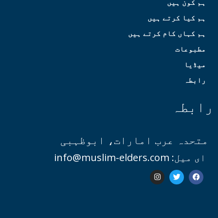
ہم کون ہیں
ہم کیا کرتے ہیں
ہم کہاں کام کرتے ہیں
مطبوعات
میڈیا
رابطہ
رابطہ
متحدہ عرب امارات، ابوظہبی
ای میل: info@muslim-elders.com
I
T
F
n
w
a
s
i
c
t
t
e
a
t
b