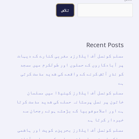
تلاش
Recent Posts
مسلم کونسل آف ایلڈرز، مغربی کنارے کے دیہات
پر آبادکاروں کے حملوں اور طولکرم میں مسجد
کو نذرِ آتش کرنے کے واقعے کی شدید مذمت کرتی
ہے
مسلم کونسل آف ایلڈرز کینیڈا میں مسلمان
خاتون پر نسل پرستانہ حملے کی شدید مذمت کرتا
ہے اور اسلاموفوبیا کے بڑھتے ہوئے رجحان سے
خبردار کرتا ہے
مسلم کونسل آف ایلڈرز بحرین، کویت اور ہاشمی
مملکتِ اردن پر ایرانی حملوں کے دوبارہ آغاز