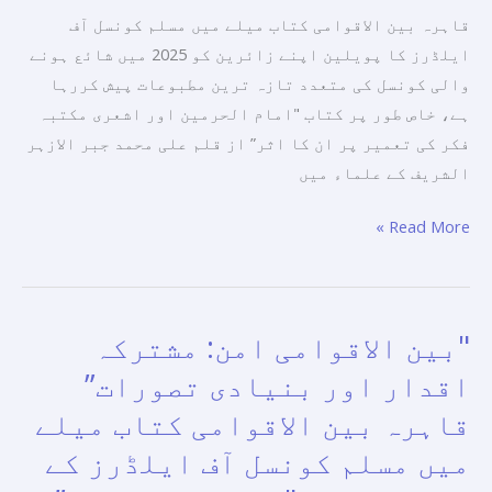
سے
قاہرہ بین الاقوامی کتاب میلے میں مسلم کونسل آف
ایک
ایلڈرز کا پویلین اپنے زائرین کو 2025 میں شائع ہونے
والی کونسل کی متعدد تازہ ترین مطبوعات پیش کررہا
ہے، خاص طور پر کتاب "امام الحرمین اور اشعری مکتبہ
فكر کی تعمیر پر ان کا اثر” از قلم علی محمد جبر الازہر
الشریف کے علماء میں
Read More »
"بین الاقوامی امن: مشترکہ
"بین
الاقوامی
اقدار اور بنیادی تصورات”
امن:
قاہرہ بین الاقوامی کتاب میلے
مشترکہ
میں مسلم کونسل آف ایلڈرز کے
اقدار
اور