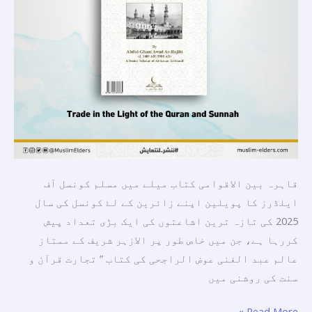
پبلشنگ”
کی
اشاعتوں
میں
سے
ایک
قاہرہ بین الاقوامی کتاب میلے میں مسلم کونسل آف
ایلڈرز کا پویلین اپنے زائرین کے لۓ کونسل کی سال
2025 کی تازہ ترین اشاعتوں کی ایک بڑی تعداد پیش
کررہا ہے، جن میں خاص طور پر الازہر شریف کے ممتاز
عالم عبد الغنی عوض الراجحی کی کتاب ” تجارت قرآن و
سنت کی روشنی میں
Read More »