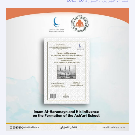
پر
ان
کے
اثرات..
قاہرہ
بین
الاقوامی
کتاب
میلے
میں
الحکما
پبلشنگ
کی
تازہ
ترین
اشاعتوں
میں