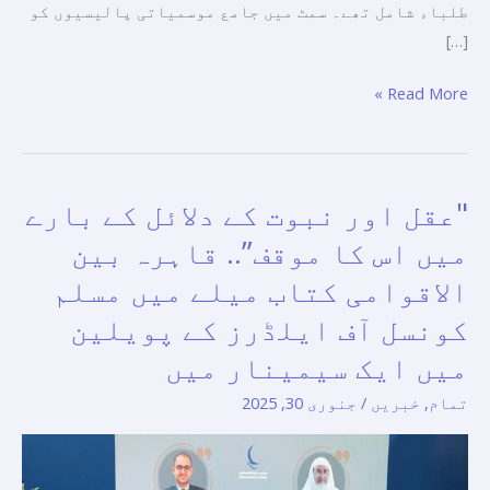
طلباء شامل تھے۔ سمٹ میں جامع موسمیاتی پالیسیوں کو
[…]
Read More »
"عقل اور نبوت کے دلائل کے بارے
"عقل
اور
میں اس کا موقف”.. قاہرہ بین
نبوت
الاقوامی کتاب میلے میں مسلم
کے
کونسل آف ایلڈرز کے پویلین
دلائل
کے
میں ایک سیمینار میں
بارے
تمام
,
خبریں
/
جنوری 30, 2025
میں
اس
کا