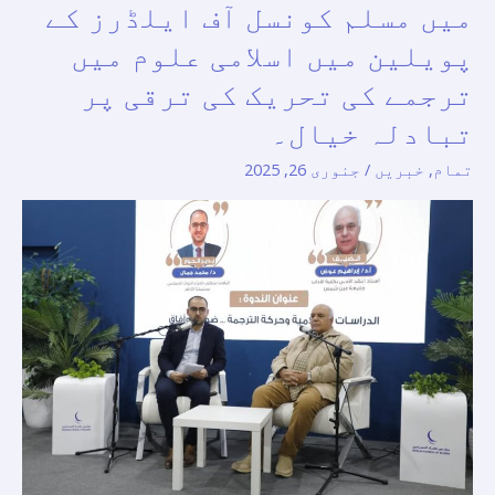
بین
میں مسلم کونسل آف ایلڈرز کے
الاقوامی
پویلین میں اسلامی علوم میں
کتاب
ترجمے کی تحریک کی ترقی پر
میلے
میں
تبادلہ خیال۔
مسلم
تمام
,
خبریں
/
جنوری 26, 2025
کونسل
آف
ایلڈرز
کے
پویلین
میں
اسلامی
علوم
میں
ترجمے
کی