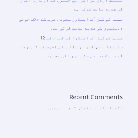
کی شدید مذمت کرتا ہے
مسلم کونسل آف ایلڈرز سعودی عرب کے خلاف حوثی
دھمکیوں کی شدید مذمت کرتی ہے۔
مسلم کونسل آف ایلڈرز کے قیام کے 12
سالمکالمے، امن اور انسانی اخوت کے فروغ کے
لیے ایک مسلسل سفر اور نئی بصیرت
Recent Comments
دکھانے کے لئے کوئی تبصرہ نہیں۔