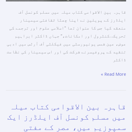
تحریک
کی
قاہرہ بین الاقوامی کتاب میلہ میں مسلم کونسل آف
ترقی
ایلڈرز کے پویلین نے اپنا چھٹا ثقافتی سیمینار
پر
منعقد کیا جس کا عنوان تھا "اسلامی علوم اور ترجمے کی
تبادلہ
تحریک…کنٹرول اور امکانات،” جہاں ڈاکٹر ابراہیم
خیال۔
عوض، عین شمس یونیورسٹی میں فیکلٹی آف آرٹس میں ادبی
تنقید کے پروفیسرنے شرکت کی اور اس سیمینار کی نظامت
ڈاکٹر
Read More »
قاہرہ بین الاقوامی کتاب میلہ
قاہرہ
بین
میں مسلم کونسل آف ایلڈرز ایک
الاقوامی
سمپوزیم میں، مصر کے مفتی
کتاب