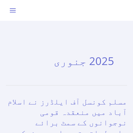
واد
ر
ائیں۔
2025 جنوری
مسلم کونسل آف ایلڈرز نے اسلام
مسلم
کونسل
آباد میں منعقدہ قومی
آف
نوجوانوں کے سمٹ برائے
ایلڈرز
ماحولیاتی تبدیلی میں شرکت
نے