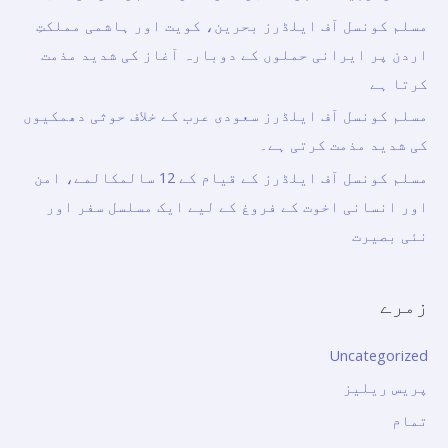
مسلم کونسل آف ایلڈرز بحرین، کویت اور ہاشمی مملکتِ
اردن پر ایرانی حملوں کے دوبارہ آغاز کی شدید مذمت
کرتا ہے
مسلم کونسل آف ایلڈرز سعودی عرب کے خلاف حوثی دھمکیوں
کی شدید مذمت کرتی ہے۔
مسلم کونسل آف ایلڈرز کے قیام کے 12 سالمکالمے، امن
اور انسانی اخوت کے فروغ کے لیے ایک مسلسل سفر اور
نئی بصیرت
زمرے
Uncategorized
پریس ریلیز
تمام