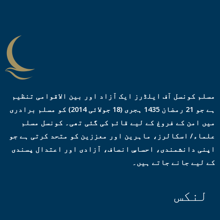
ر
ی
س
*
مسلم کونسل آف ایلڈرز ایک آزاد اور بین الاقوامی تنظیم
ہے جو 21 رمضان 1435 ہجری (18 جولائی 2014) کو مسلم برادری
میں امن کے فروغ کے لیے قائم کی گئی تھی۔ کونسل مسلم
علماء/ اسکالرز، ماہرین اور معززین کو متحد کرتی ہے جو
اپنی دانشمندی، احساسِ انصاف، آزادی اور اعتدال پسندی
کے لیے جانے جاتے ہیں۔
لنکس