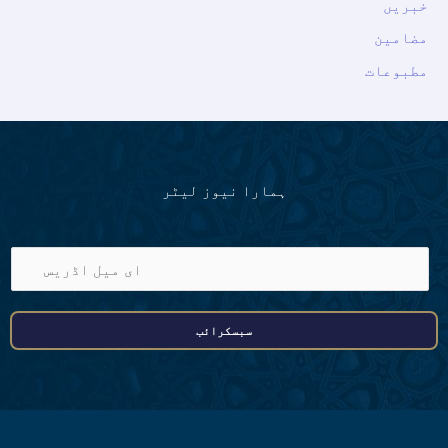
خبریں
مضامین
مطبوعات
ہمارا نیوز لیٹر
ا
ی
م
سبسکرائب
ی
ل
ا
ڈ