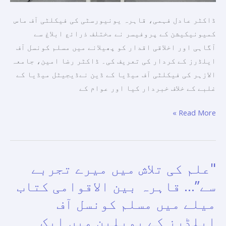
میں
میڈیا
ڈاکٹر عادل فہمی، قاہرہ یونیورسٹی کی فیکلٹی آف ماس
کے
کمیونیکیشن کے پروفیسر نے مختلف ذرائع ابلاغ سے
کردار
آگاہی اور اخلاقی اقدار کو پھیلانے میں مسلم کونسل آف
پر
ایلڈرز کے کردار کی تعریف کی۔ ڈاکٹر رضا امین، جامعہ
تبادلہ
الازہر کی فیکلٹی آف میڈیا کے ڈین نےڈیجیٹل میڈیا کے
خیال
غلبے کے خلاف خبردار کیا اور عوام کے
Read More »
"علم کی تلاش میں میرے تجربے
"علم
کی
سے”… قاہرہ بین الاقوامی کتاب
تلاش
میلے میں مسلم کونسل آف
میں
ایلڈرز کے پویلین میں ایک
میرے