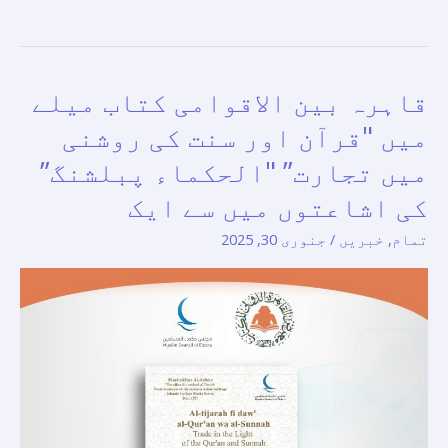
قاہرہ بین الاقوامی کتاب میلے
قاہرہ
بین
میں "قرآن اور سنت کی روشنی
الاقوامی
میں تجارت” "الحکماء پبلشنگ”
کتاب
کی اشاعتوں میں سے ایک
میلے
میں
تمام
,
خبریں
/
جنوری 30, 2025
"قرآن
اور
سنت
کی
روشنی
میں
تجارت”
"الحکماء