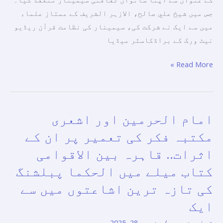
سمپوزیم
جس میں شیخ علي صالح، الازہر الشریف کے ممتاز علماء
میں سے ایک نے شرکت کی، سیمینار کی نظامت قرآن ریڈیو
نیٹ ورک کے براڈکاسٹر میڈیا
Read More »
امام الحرمین اور اشعری
امام
الحرمین
مکتبہ فكر کی تعمیر پر ان کے
اور
اثرات.. قاہرہ بین الاقوامی
اشعری
کتاب میلے میں الحکما پبلشنگ
مکتبہ
فكر
کی تازہ ترین اشاعتوں میں سے
کی
ایک
تعمیر
تمام
,
خبریں
/
جنوری 28, 2025