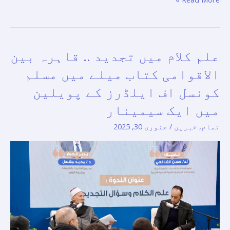
علم کلام میں تجدید .. قاہرہ بین
علم
کلام
الاقوامی کتاب میلے میں مسلم
میں
کونسل اف ایلڈرز کے پویلین
تجدید
میں ایک سیمینار
..
قاہرہ
تمام
,
خبریں
/
جنوری 30, 2025
بین
الاقوامی
کتاب
میلے
میں
مسلم
کونسل