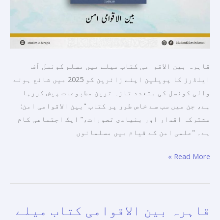
پبلشنگ”
کی
تازہ
ترین
اشاعتوں
قاہرہ بین الاقوامی کتاب میلے میں مسلم کونسل آف
میں
ایلڈرز کا پویلین اپنے زائرین کو 2025 میں شائع ہونے
سے
والی کونسل کی متعدد تازہ ترین مطبوعات پیش کررہا
ایک
ہے، جن میں سب سے خاص طور پر کتاب "بین الاقوامی امن:
ہے۔
مشترکہ اقدار اور بنیادی تصورات،” ایک اجتماعی کام
ہے۔ "علمی امن کے قیام میں مسلمانوں
Read More »
قاہرہ بین الاقوامی کتاب میلے
قاہرہ