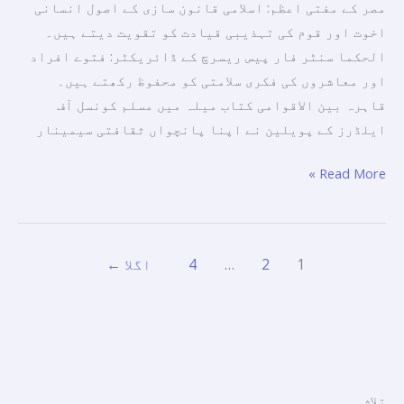
مصر کے مفتی اعظم: اسلامی قانون سازی کے اصول انسانی
لیے
اخوت اور قوم کی تہذیبی قیادت کو تقویت دیتے ہیں۔
موثر
الحکما سنٹر فار پیس ریسرچ کے ڈائریکٹر: فتوے افراد
علاج
اور معاشروں کی فکری سلامتی کو محفوظ رکھتے ہیں۔
اور
قاہرہ بین الاقوامی کتاب میلہ میں مسلم کونسل آف
محفوظقلعہ
ایلڈرز کے پویلین نے اپنا پانچواں ثقافتی سیمینار
کی
نمائندگی
Read More »
کرتا
ہے۔
1
2
…
4
اگلا
←
تلاش