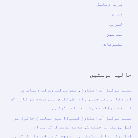
پریس ریلیز
تمام
خبریں
مضامین
مطبوعات
حالیہ پوسٹیں
مسلم کونسل آف ایلڈرز، مغربی کنارے کے دیہات پر
آبادکاروں کے حملوں اور طولکرم میں مسجد کو نذرِ آتش
کرنے کے واقعے کی شدید مذمت کرتی ہے
مسلم کونسل آف ایلڈرز کینیڈا میں مسلمان خاتون پر
نسل پرستانہ حملے کی شدید مذمت کرتا ہے اور
اسلاموفوبیا کے بڑھتے ہوئے رجحان سے خبردار کرتا ہے