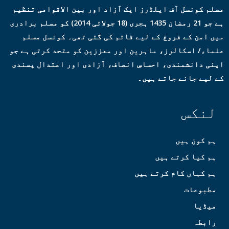
مسلم کونسل آف ایلڈرز ایک آزاد اور بین الاقوامی تنظیم
ہے جو 21 رمضان 1435 ہجری (18 جولائی 2014) کو مسلم برادری
میں امن کے فروغ کے لیے قائم کی گئی تھی۔ کونسل مسلم
علماء/ اسکالرز، ماہرین اور معززین کو متحد کرتی ہے جو
اپنی دانشمندی، احساسِ انصاف، آزادی اور اعتدال پسندی
کے لیے جانے جاتے ہیں۔
لنکس
ہم کون ہیں
ہم کیا کرتے ہیں
ہم کہاں کام کرتے ہیں
مطبوعات
میڈیا
رابطہ