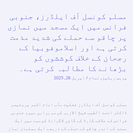
میں
ایک
مسلم کونسل آف ایلڈرز، جنوبی
مسلم
سیمینار۔
کونسل
فرانس میں ایک مسجد میں نمازی
آف
پر چاقو سے حملے کی شدید مذمت
ایلڈرز،
کرتی ہے اور اسلاموفوبیا کے
جنوبی
فرانس
رجحان کے خلاف کوششوں کو
میں
بڑھانے کا مطالبہ کرتی ہے۔
ایک
پریس ریلیز
,
تمام
/
اپریل 28, 2025
مسجد
میں
نمازی
پر
مسلم کونسل آف ایلڈرز فضلیت مآب امام اکبر پروفیسر
چاقو
ڈاکٹر احمد الطیب شیخ الازہر کی سربراہی میں، جنوبی
سے
فرانس کے علاقے گارڈ کے گاؤں لاگرانڈ کومبے میں ایک
حملے
مسجد کے اندر چاقو کے حملے کے ذریعے ایک مسلمان نماز