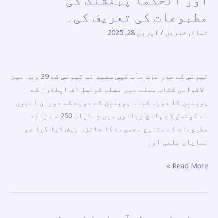
تیونس
مطبوعات کی تعریف کی۔
کے
تمام
,
خبریں
/
اپریل 28, 2025
بین
الاقوامی
کتاب
میلے
تیونس کے صدر عزت مآب قیس سعید نے تیونس کے 39 ویں بین
میں
الاقوامی کتاب میلے میں مسلم کونسل آف ایلڈرز کے
مسلم
پویلین کا دورہ کیا۔ پویلین کے دورے کے دوران انہوں
کونسل
نے کونسل کے پانچ زبانوں میں دستیاب 250 سے زائد
آف
مطبوعات کے متنوع مجموعے کا جائزہ پیش کیا گیا جو
ایلڈرز
نمایاں علمی اور
کے
پویلین
Read More »
کا
دورہ
کیا
مسلم
اور