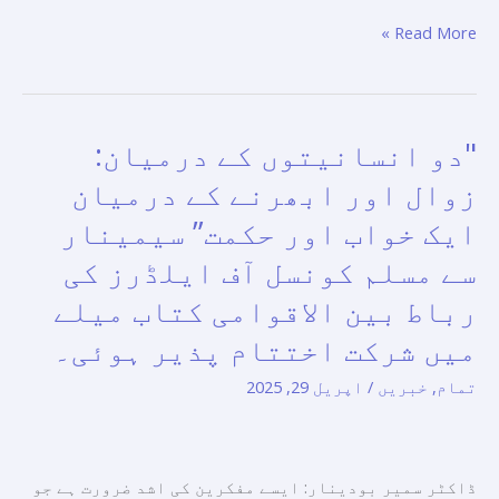
آف
Read More »
ایلڈرز
کے
پویلین
میں
"دو انسانیتوں کے درمیان:
"دو
ایک
انسانیتوں
زوال اور ابھرنے کے درمیان
سیمینار۔
کے
ایک خواب اور حکمت” سیمینار
درمیان:
سے مسلم کونسل آف ایلڈرز کی
زوال
اور
رباط بین الاقوامی کتاب میلے
ابھرنے
میں شرکت اختتام پذیر ہوئی۔
کے
تمام
,
خبریں
/
اپریل 29, 2025
درمیان
ایک
خواب
اور
ڈاکٹر سمیر بودینار: ایسے مفکرین کی اشد ضرورت ہے جو