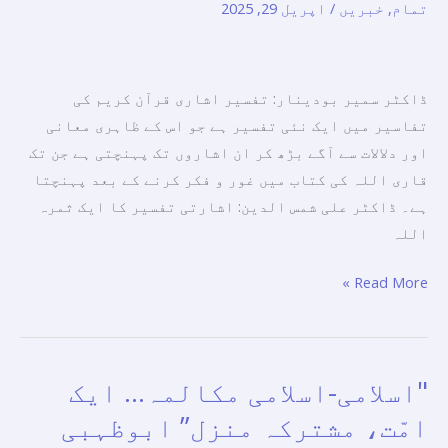
تمام
,
خبریں
/
اپریل 29, 2025
بین
ہوئی۔
الاقوامی
کتاب
ڈاکٹر سمیر بودینار: تفسیر اشاری قرآن کریم کی
میلے
تفاسیر میں ایک نئی تفسیر ہے جو اس کے ظاہری معانی
میں
اور دلالات سے آگے بڑھ کر ان اشاروں تک پہنچتی ہے جن تک
مسلم
قاری اللہ کی کتاب میں غور و فکر کرنے کے بعد پہنچتا
کونسل
ہے۔ ڈاکٹر علی شمس الدین: اشارتی تفسیر کا ایک ثمرہ
آف
اللہ
ایلڈرز
کے
Read More »
پویلین
میں
ایک
سیمینار۔
"اسلامی-اسلامی مکالمہ… ایک
"اسلامی-
اسلامی
امّت، مشترکہ منزل” ابوظہبی
مکالمہ…