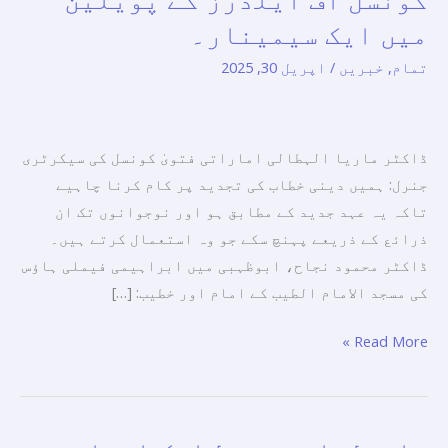
لیے
میں ایک سیمینار۔
مذاہب
تمام
,
خبریں
/
اپریل 30, 2025
کا
پیغام”
ابوظہبی
ڈاکٹر ماریا الہطالی اماراتی فتویٰ کونسل کی سیکرٹری
بین
جنرل: ہمیں دینی خطاب کی تجدید پر کام کرنا چاہیے
الاقوامی
تاکہ یہ عہد جدید کے مطابق ہو اور نوجوانوں تک ان
کتاب
ذرائع کے ذریعے پہنچ سکے جو وہ استعمال کرتے ہیں۔
میلے
ڈاکٹر محمود نجاح، ابوظہبی میں ابراہیمی فیملی ہاؤس
میں
کی مسجد الامام الطیب کے امام اور خطیب: […]
مسلم
کونسل
Read More »
آف
ایلڈرز
کے
پویلین
ماحولیاتی