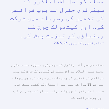
مسلم کونسل آف ایلڈرز کے
کونسل
الحکما
سیکرٹری جنرل نے پوپ فرانسس
آف
پبلشنگ
کی تدفین کی رسومات میں شرکت
ایلڈرز
کی
کی.. اور کیتھولک چرچ کے
کے
مطبوعات
سیکرٹری
کی
رہنماؤں کو تعزیت پیش کی۔
جنرل
تعریف
تمام
,
خبریں
/
اپریل 26, 2025
نے
کی۔
پوپ
فرانسس
مسلم کونسل آف ایلڈرز کے سیکرٹری جنرل، جناب مشیر
کی
محمد عبد السلام نے آج ہفتے کو کیتھولک چرچ کے پوپ
تدفین
فرانسس کی تدفین کی رسومات میں شرکت کی، جو پچھلے
کی
پیر کو 88 سال کی عمر میں انتقال کر گئے۔ سیکرٹری
رسومات
جنرل نے کیتھولک چرچ کے رہنماؤں کو تعزیت پیش کی،
میں
اور پوپ فرانسس کے
شرکت
کی..