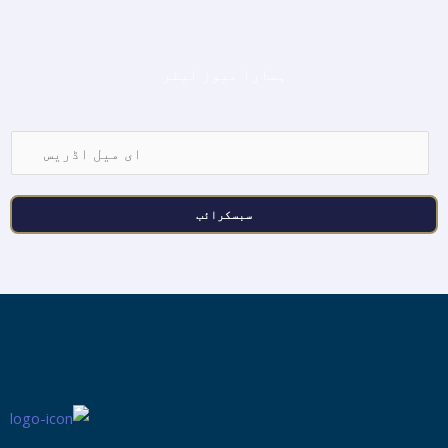
ہمارا نیوز لیٹر
ا
ی
م
سبسکرائب
ی
ل
ا
ڈ
ر
ی
س
*