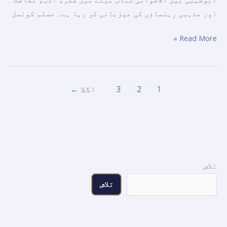
پویلین
اور مذہبی رہنماؤں کی میزبانی کر رہا ہے۔ مسلم کونسل
کے
ساتھ
Read More »
شرکت
کر
رہی
ہے۔
1
2
3
اگلا
←
تلاش
تلاش