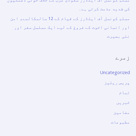
کی شدید مذمت کرتی ہے۔
مسلم کونسل آف ایلڈرز کے قیام کے 12 سالمکالمے، امن
اور انسانی اخوت کے فروغ کے لیے ایک مسلسل سفر اور
نئی بصیرت
زمرے
Uncategorized
پریس ریلیز
تمام
خبریں
مضامین
مطبوعات