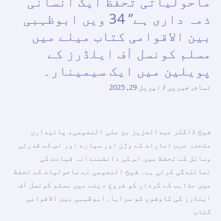
ماحولیاتی تحفظ ایک انسانی
میں
تحفظ
ذمہ داری ہے” 34 ویں ابوظہبی
ایک
ایک
سیمینار۔
بین الاقوامی کتاب میلے میں
انسانی
مسلم کونسل آف ایلڈرز کے
ذمہ
داری
پویلین میں ایک سیمینار۔
ہے”
تمام
,
خبریں
/
اپریل 29, 2025
34
ویں
ابوظہبی
شیخ ڈاکٹر عبدالعزیز بن علی النعیمی، پائیداری
بین
متحدہ عرب امارات کے وژن اور سیارے اور اس کے قدرتی
الاقوامی
وسائل کے تحفظ میں اس کی دانشمندانہ قیادت کی
کتاب
نمائندگی کرتی ہے۔ شیخ النعیمی نے ماحولیات کے تحفظ
میلے
میں مذاہب کے کردار کو فروغ دینے میں مسلم کونسل آف
میں
ایلڈرز کی کاوشوں کو سراہا۔ابوظہبی بین الاقوامی
مسلم
کتاب
کونسل