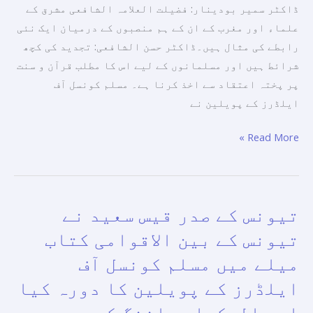
ڈاکٹر سمیر بودینار: فضیلت العلامہ الشافعی مشرق کے
بین
علماء اور مغرب کے ان کے ہم منصبوں کے درمیان ایک نئی
الاقوامی
رابطے کی مثال ہیں۔ڈاکٹر حسن الشافعی: تجدید کی کچھ
کتاب
شرائط ہیں اور مسلمانوں کے لیے اس کا مطلب قرآن و سنت
میلے
پر پختہ اعتقاد سے اخذ کرنا ہے۔ مسلم کونسل آف
میں
ایلڈرز کے پویلین نے
مسلم
کونسل
Read More »
آف
ایلڈرز
کے
پویلین
تیونس کے صدر قیس سعید نے
تیونس
میں
کے
تیونس کے بین الاقوامی کتاب
ایک
صدر
سیمینار۔
میلے میں مسلم کونسل آف
قیس
ایلڈرز کے پویلین کا دورہ کیا
سعید
نے
اور الحکما پبلشنگ کی