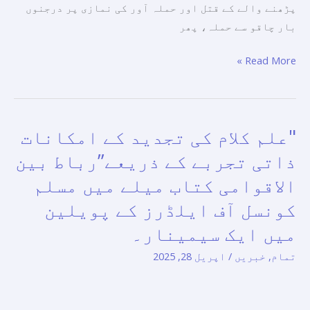
کی
پڑھنے والے کے قتل اور حملہ آور کی نمازی پر درجنوں
شدید
بار چاقو سے حملہ، پھر
مذمت
کرتی
Read More »
ہے
اور
اسلاموفوبیا
"علم کلام کی تجدید کے امکانات
"علم
کے
کلام
رجحان
ذاتی تجربے کے ذریعے”رباط بین
کی
کے
الاقوامی کتاب میلے میں مسلم
تجدید
خلاف
کونسل آف ایلڈرز کے پویلین
کے
کوششوں
امکانات
کو
میں ایک سیمینار۔
ذاتی
بڑھانے
تمام
,
خبریں
/
اپریل 28, 2025
تجربے
کا مطالبہ کرتی ہے۔
کے
ذریعے”رباط