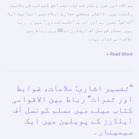
حکمت”
سوالات اور غور و فکر کے لئے نئے افق کھولنے کی صلاحیت
سیمینار
رکھتے ہوں۔ ڈاکٹر مصطفی حجازی: اسلام میں انسانیت ایک
سے
"خالص” تصور ہے اور اب ہم "حکمت کے دور” میں رہ رہے
مسلم
ہیں۔مسلم کونسل آف ایلڈرز نے 30 ویں رباط بین
کونسل
الاقوامی کتاب میلے
آف
ایلڈرز
Read More »
کی
رباط
بین
"تفسیر اشاری: علامات، ضوابط
"تفسیر
الاقوامی
اشاری:
کتاب
اور ثمرات” رباط بین الاقوامی
علامات،
میلے
کتاب میلے میں مسلم کونسل آف
ضوابط
میں
ایلڈرز کے پویلین میں ایک
اور
شرکت
ثمرات”
اختتام
سیمینار۔
رباط
پذیر