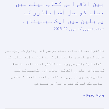
بین الاقوامی کتاب میلے میں
ایک
مسلم کونسل آف ایلڈرز کے
امّت،
مشترکہ
پویلین میں ایک سیمینار۔
منزل”
تمام
,
خبریں
/
اپریل 29, 2025
ابوظہبی
بین
الاقوامی
ڈاکٹر احمد الحداد، مسلم کونسل آف ایلڈرز کے رکن: عصر
کتاب
حاضر کے چیلنجوں کا مقابلہ کرنے کے لئے امت مسلمہ کا
میلے
اتحاد ایک جائز ضرورت ہے۔ ڈاکٹر احمد الحداد: مسلم
میں
کونسل آف ایلڈرز امّت کے اتحاد اور یکجہتی کے لیے
مسلم
مسلسل کوششیں کر رہی ہے۔ڈاکٹر احمد الحداد: اسلامی
کونسل
اسلامی مکالمہ کانفرنس نے ‘اہل قبلة کی
آف
ایلڈرز
Read More »
کے
پویلین