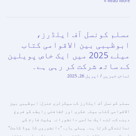
Read More »
اور
کیتھولک
چرچ
کے
مسلم کونسل آف ایلڈرز،
مسلم
رہنماؤں
کونسل
ابوظہبی بین الاقوامی کتاب
کو
آف
تعزیت
میلے 2025 میں ایک خاص پویلین
ایلڈرز،
پیش
کے ساتھ شرکت کر رہی ہے۔
ابوظہبی
کی۔
بین
تمام
,
خبریں
/
اپریل 26, 2025
الاقوامی
کتاب
میلے
مسلم کونسل آف ایلڈرز کے سیکرٹری جنرل: ابوظہبی بین
2025
الاقوامی کتاب میلہ فکری اور ثقافتی رابطے کو فروغ
میں
دینے کے لئے ایک عالمی دانشورانہ پلیٹ فارم کی
ایک
نمائندگی کرتا ہے۔ پہلی بار.. "دانشوروں کا پوڈ کاسٹ”
خاص
ابوظہبی بین الاقوامی کتاب میلے میں فکر، ادب، ثقافت