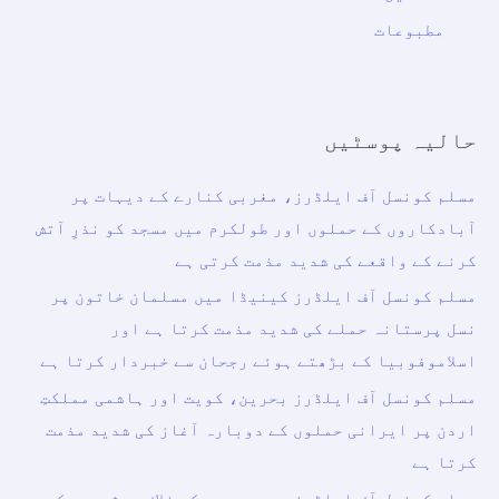
مطبوعات
حالیہ پوسٹیں
مسلم کونسل آف ایلڈرز، مغربی کنارے کے دیہات پر
آبادکاروں کے حملوں اور طولکرم میں مسجد کو نذرِ آتش
کرنے کے واقعے کی شدید مذمت کرتی ہے
مسلم کونسل آف ایلڈرز کینیڈا میں مسلمان خاتون پر
نسل پرستانہ حملے کی شدید مذمت کرتا ہے اور
اسلاموفوبیا کے بڑھتے ہوئے رجحان سے خبردار کرتا ہے
مسلم کونسل آف ایلڈرز بحرین، کویت اور ہاشمی مملکتِ
اردن پر ایرانی حملوں کے دوبارہ آغاز کی شدید مذمت
کرتا ہے
مسلم کونسل آف ایلڈرز سعودی عرب کے خلاف حوثی دھمکیوں