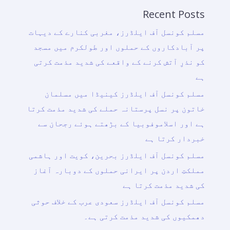
Recent Posts
مسلم کونسل آف ایلڈرز، مغربی کنارے کے دیہات
پر آبادکاروں کے حملوں اور طولکرم میں مسجد
کو نذرِ آتش کرنے کے واقعے کی شدید مذمت کرتی
ہے
مسلم کونسل آف ایلڈرز کینیڈا میں مسلمان
خاتون پر نسل پرستانہ حملے کی شدید مذمت کرتا
ہے اور اسلاموفوبیا کے بڑھتے ہوئے رجحان سے
خبردار کرتا ہے
مسلم کونسل آف ایلڈرز بحرین، کویت اور ہاشمی
مملکتِ اردن پر ایرانی حملوں کے دوبارہ آغاز
کی شدید مذمت کرتا ہے
مسلم کونسل آف ایلڈرز سعودی عرب کے خلاف حوثی
دھمکیوں کی شدید مذمت کرتی ہے۔