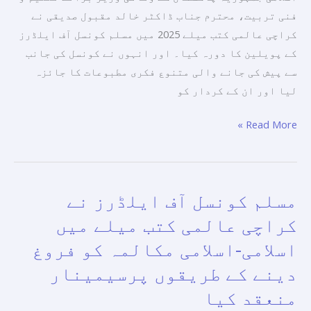
کیا
فنی تربیت، محترم جناب ڈاکٹر خالد مقبول صدیقی نے
اور
کراچی عالمی کتب میلے 2025 میں مسلم کونسل آف ایلڈرز
اس
کے پویلین کا دورہ کیا۔ اور انہوں نے کونسل کی جانب
کی
سے پیش کی جانے والی متنوع فکری مطبوعات کا جائزہ
مطبوعات
لیا اور ان کے کردار کو
کو
سراہا۔
Read More »
مسلم کونسل آف ایلڈرز نے
مسلم
کونسل
کراچی عالمی کتب میلے میں
آف
اسلامی-اسلامی مکالمہ کو فروغ
ایلڈرز
دینے کے طریقوں پرسیمینار
نے
کراچی
منعقد کیا
عالمی