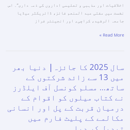
اخلاقیات اور مذہبی و تعلیمی اداروں کی ذمہ داری”۔ اس
نشست میں مفتی عبد المنعم فائز، ڈائریکٹر میڈیا
جامعہ الرشید، کراچی، اور انجینئر فراز
Read More »
سال 2025 کا جائزہ| دنیا بھر
سال
2025
میں 13 سے زائد شرکتوں کے
کا
ساتھ… مسلم کونسل آف ایلڈرز
جائزہ|
نے کتاب میلوں کو اقوام کے
دنیا
بھر
درمیان قربت کے پل اور انسانی
میں
مکالمے کے پلیٹ فارم میں
13
تبدیل کر دیا۔
سے