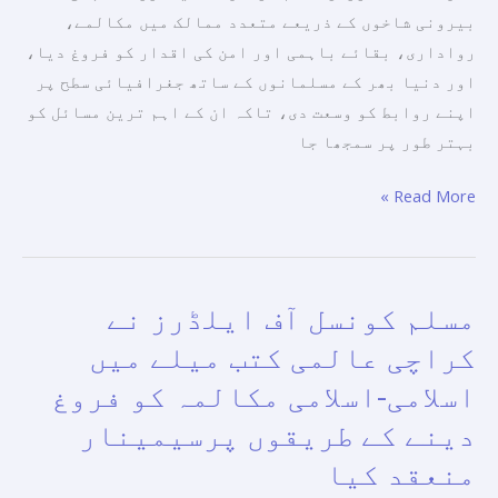
بیرونی شاخوں کے ذریعے متعدد ممالک میں مکالمے،
کے
رواداری، بقائے باہمی اور امن کی اقدار کو فروغ دیا،
لیے
اور دنیا بھر کے مسلمانوں کے ساتھ جغرافیائی سطح پر
نرم
اپنے روابط کو وسعت دی، تاکہ ان کے اہم ترین مسائل کو
مذہبی
بہتر طور پر سمجھا جا
سفارت
کاری۔
Read More »
مسلم کونسل آف ایلڈرز نے
مسلم
کونسل
کراچی عالمی کتب میلے میں
آف
اسلامی-اسلامی مکالمہ کو فروغ
ایلڈرز
دینے کے طریقوں پرسیمینار
نے
کراچی
منعقد کیا
عالمی