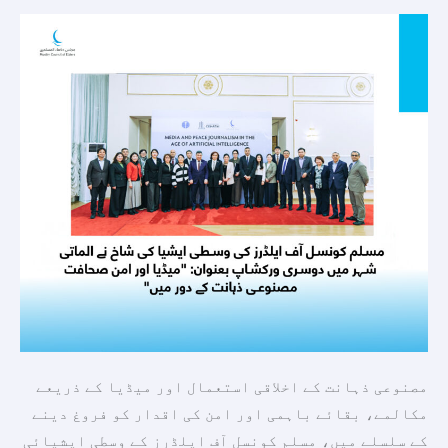
شاخ
نے
الماتی
شہر
میں
دوسری
ورکشاپ
بعنوان:
"میڈیا
اور
امن
صحافت
مصنوعی
ذہانت
مصنوعی ذہانت کے اخلاقی استعمال اور میڈیا کے ذریعے
کے
مکالمے، بقائے باہمی اور امن کی اقدار کو فروغ دینے
دور
کے سلسلے میں، مسلم کونسل آف ایلڈرز کے وسطی ایشیائی