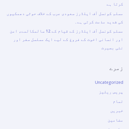
کرتا ہے
مسلم کونسل آف ایلڈرز سعودی عرب کے خلاف حوثی دھمکیوں
کی شدید مذمت کرتی ہے۔
مسلم کونسل آف ایلڈرز کے قیام کے 12 سالمکالمے، امن
اور انسانی اخوت کے فروغ کے لیے ایک مسلسل سفر اور
نئی بصیرت
زمرے
Uncategorized
پریس ریلیز
تمام
خبریں
مضامین