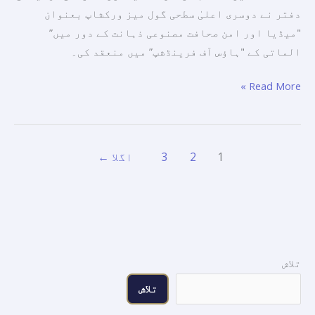
میں”
دفتر نے دوسری اعلیٰ سطحی گول میز ورکشاپ بعنوان
"میڈیا اور امن صحافت مصنوعی ذہانت کے دور میں”
الماتی کے "ہاؤس آف فرینڈشپ” میں منعقد کی۔
Read More »
1
2
3
اگلا
←
تلاش
تلاش