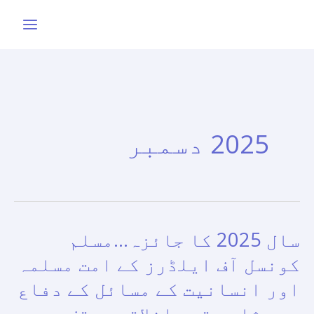
واد
ر
ائیں۔
2025 دسمبر
سال 2025 کا جائزہ…مسلم
سال
2025
کونسل آف ایلڈرز کے امت مسلمہ
کا
اور انسانیت کے مسائل کے دفاع
جائزہ…
میں ثابت قدم اخلاقی موقف
مسلم