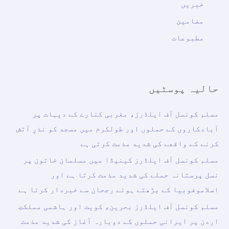
خبریں
مضامین
مطبوعات
حالیہ پوسٹیں
مسلم کونسل آف ایلڈرز، مغربی کنارے کے دیہات پر
آبادکاروں کے حملوں اور طولکرم میں مسجد کو نذرِ آتش
کرنے کے واقعے کی شدید مذمت کرتی ہے
مسلم کونسل آف ایلڈرز کینیڈا میں مسلمان خاتون پر
نسل پرستانہ حملے کی شدید مذمت کرتا ہے اور
اسلاموفوبیا کے بڑھتے ہوئے رجحان سے خبردار کرتا ہے
مسلم کونسل آف ایلڈرز بحرین، کویت اور ہاشمی مملکتِ
اردن پر ایرانی حملوں کے دوبارہ آغاز کی شدید مذمت