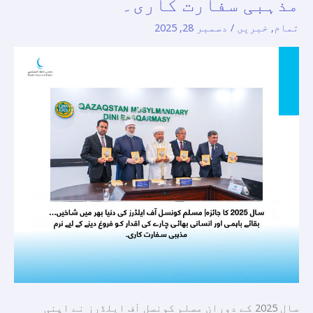
مذہبی سفارت کاری۔
ایلڈرز
تمام
,
خبریں
/
دسمبر 28, 2025
کی
دنیا
بھر
میں
شاخیں…
بقائے
باہمی
اور
انسانی
بھائی
چارے
کی
اقدار
کو
فروغ
سال 2025 کے دوران مسلم کونسل آف ایلڈرز نے اپنی
دینے