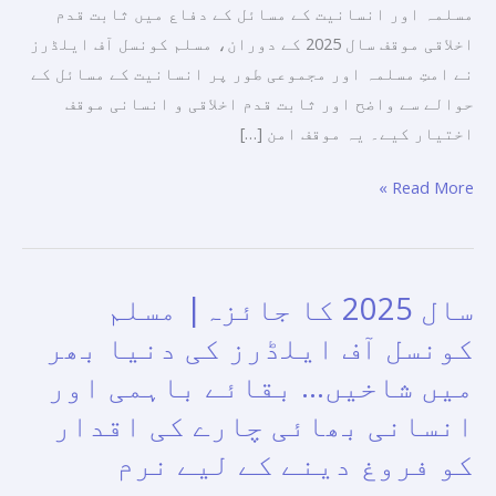
موقف
مسلمہ اور انسانیت کے مسائل کے دفاع میں ثابت قدم
اخلاقی موقف سال 2025 کے دوران، مسلم کونسل آف ایلڈرز
نے امتِ مسلمہ اور مجموعی طور پر انسانیت کے مسائل کے
حوالے سے واضح اور ثابت قدم اخلاقی و انسانی موقف
اختیار کیے۔ یہ موقف امن […]
Read More »
سال 2025 کا جائزہ| مسلم
سال
2025
کونسل آف ایلڈرز کی دنیا بھر
کا
میں شاخیں… بقائے باہمی اور
جائزہ|
انسانی بھائی چارے کی اقدار
مسلم
کونسل
کو فروغ دینے کے لیے نرم
آف