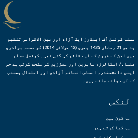
*
مسلم کونسل آف ایلڈرز ایک آزاد اور بین الاقوامی تنظیم
ہے جو 21 رمضان 1435 ہجری (18 جولائی 2014) کو مسلم برادری
میں امن کے فروغ کے لیے قائم کی گئی تھی۔ کونسل مسلم
علماء/ اسکالرز، ماہرین اور معززین کو متحد کرتی ہے جو
اپنی دانشمندی، احساسِ انصاف، آزادی اور اعتدال پسندی
کے لیے جانے جاتے ہیں۔
لنکس
ہم کون ہیں
ہم کیا کرتے ہیں
ہم کہاں کام کرتے ہیں