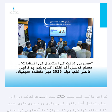
آف
ایلڈرز
کے
پویلین
پر
کراچی
عالمی
کتب
میلہ
2025
میں
منعقدہ
سیمینار۔
کراچی عالمی کتب میلہ 2025 میں اپنی شرکت کے دوران،
مسلم کونسل آف ایلڈرز کے پویلین پر دوسری فکری نشست
کا انعقاد کیا گیا جس کا عنوان تھا: "مصنوعی ذہانت کی