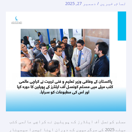
تمام
,
خبریں
/
دسمبر 27, 2025
کتب
میلے
میں
اسلامی-
اسلامی
مکالمہ
کو
فروغ
دینے
کے
طریقوں
پرسیمینار
منعقد
کیا
مسلم کونسل آف ایلڈرز کے پویلین نے کراچی عالمی کتب
میلے 2025 کی سرگرمیوں کے دوران اپنا تیسرا سیمینار