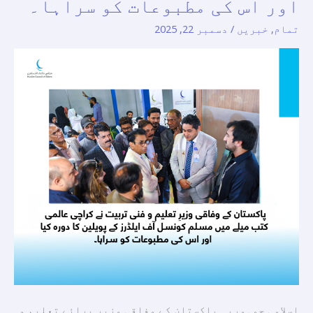
اور اس کی مطبوعات کو سراہا۔
فنی
تمام
,
خبریں
/
دسمبر 22, 2025
تربیت
نے
کراچی
عالمی
کتب
میلے
میں
مسلم
کونسل
آف
ایلڈرز
کے
پویلین
کا
دورہ
اسلامی جمہوریہ پاکستان کے وفاقی وزیر برائے تعلیم و