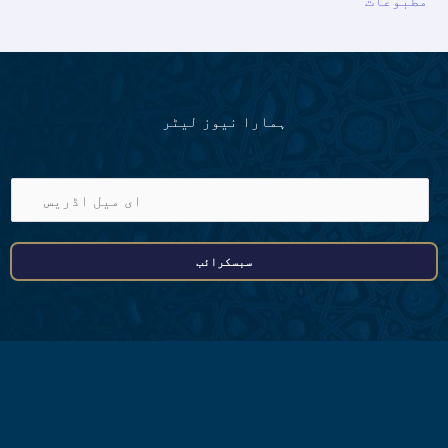
مطبوعات
ہمارا نیوز لیٹر
ا
ی
م
سبسکرائب
ی
ل
ا
ڈ
ر
ی
س