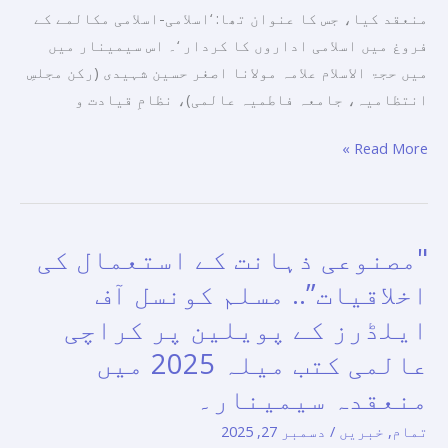
منعقد کیا، جس کا عنوان تھا: ‘اسلامی-اسلامی مکالمے کے
فروغ میں اسلامی اداروں کا کردار ‘۔ اس سیمینار میں
میں حجۃ الاسلام علامہ مولانا اصغر حسین شہیدی (رکن مجلسِ
انتظامیہ، جامعہ فاطمیہ عالمی)، نظامِ قیادت و
Read More »
"مصنوعی ذہانت کے استعمال کی
"مصنوعی
ذہانت
اخلاقیات”.. مسلم کونسل آف
کے
ایلڈرز کے پویلین پر کراچی
استعمال
عالمی کتب میلہ 2025 میں
کی
اخلاقیات”..
منعقدہ سیمینار۔
مسلم
تمام
,
خبریں
/
دسمبر 27, 2025
کونسل