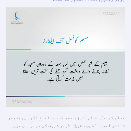
حمص
میں
نمازِ
جمعہ
کے
دوران
مسجد
کو
نشانہ
بنانے
والے
دہشت
گرد
حملے
کی
مسلم کونسل آف ایلڈرز، فضیلت مآب امامِ اکبر پروفیسر
سخت
ڈاکٹر احمد الطیب، شیخ الازہر شریف کی سربراہی میں،
ترین