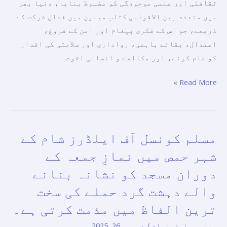
کے
ثقافتی اور علمی موجودگی کو مضبوط بنایا، دنیا بھر
پل
میں متعدد بین الاقوامی کتاب میلوں میں فعال شرکت کے
اور
ذریعے، جو اس کے فکری پیغام اور امن کے فروغ،
انسانی
اعتدال، بقائے باہمی، رواداری اور سلامتی کی اقدار
مکالمے
کو عام کرنے، اور مکالمے و انسانی اخوت
کے
Read More »
پلیٹ
فارم
میں
تبدیل
مسلم کونسل آف ایلڈرز شام کے
مسلم
کر
کونسل
شہر حمص میں نمازِ جمعہ کے
دیا۔
آف
دوران مسجد کو نشانہ بنانے
ایلڈرز
والے دہشت گرد حملے کی سخت
شام
کے
ترین الفاظ میں مذمت کرتی ہے۔
شہر
پریس ریلیز
,
تمام
/
دسمبر 26, 2025