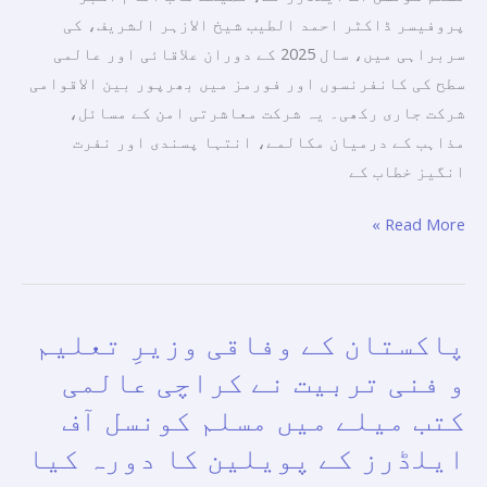
نفرت
پروفیسر ڈاکٹر احمد الطیب شیخ الازہر الشریف، کی
انگیز
سربراہی میں، سال 2025 کے دوران علاقائی اور عالمی
خطاب
سطح کی کانفرنسوں اور فورمز میں بھرپور بین الاقوامی
کا
شرکت جاری رکھی۔ یہ شرکت معاشرتی امن کے مسائل،
مقابلہ
مذاہب کے درمیان مکالمے، انتہا پسندی اور نفرت
کرنے
انگیز خطاب کے
کے
Read More »
لیے
مؤثر
عالمی
موجودگی۔
پاکستان کے وفاقی وزیرِ تعلیم
پاکستان
کے
و فنی تربیت نے کراچی عالمی
وفاقی
کتب میلے میں مسلم کونسل آف
وزیرِ
ایلڈرز کے پویلین کا دورہ کیا
تعلیم
و