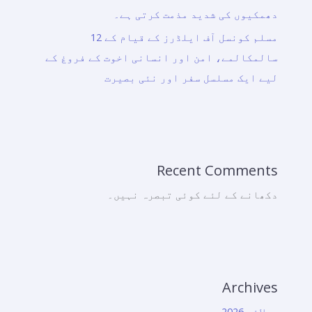
دھمکیوں کی شدید مذمت کرتی ہے۔
مسلم کونسل آف ایلڈرز کے قیام کے 12
سالمکالمے، امن اور انسانی اخوت کے فروغ کے
لیے ایک مسلسل سفر اور نئی بصیرت
Recent Comments
دکھانے کے لئے کوئی تبصرہ نہیں۔
Archives
جولائی 2026