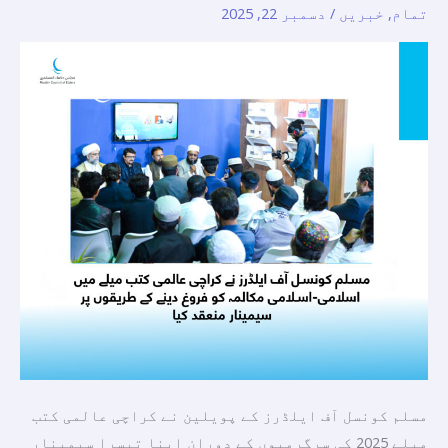
تمام
,
خبریں
/
دسمبر 22, 2025
کتب
میلے
میں
اسلامی-
اسلامی
مکالمہ
کو
فروغ
دینے
کے
طریقوں
پرسیمینار
منعقد
کیا
مسلم کونسل آف ایلڈرز کے پویلین نے کراچی عالمی کتب
میلے 2025 کی سرگرمیوں کے دوران اپنا تیسرا سیمینار