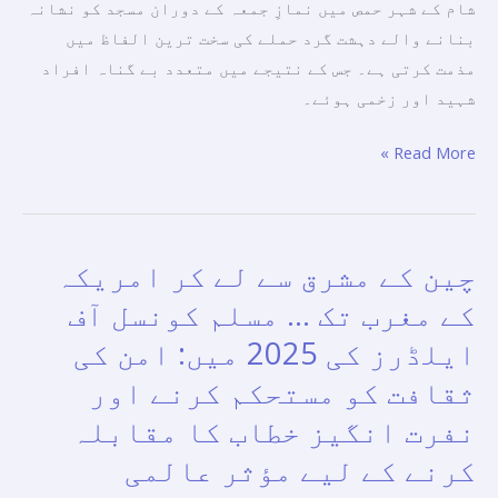
شام کے شہر حمص میں نمازِ جمعہ کے دوران مسجد کو نشانہ
الفاظ
بنانے والے دہشت گرد حملے کی سخت ترین الفاظ میں
میں
مذمت کرتی ہے۔ جس کے نتیجے میں متعدد بے گناہ افراد
مذمت
شہید اور زخمی ہوئے۔
کرتی
ہے۔
Read More »
چین کے مشرق سے لے کر امریکہ
چین
کے
کے مغرب تک … مسلم کونسل آف
مشرق
ایلڈرز کی 2025 میں: امن کی
سے
ثقافت کو مستحکم کرنے اور
لے
کر
نفرت انگیز خطاب کا مقابلہ
امریکہ
کرنے کے لیے مؤثر عالمی
کے