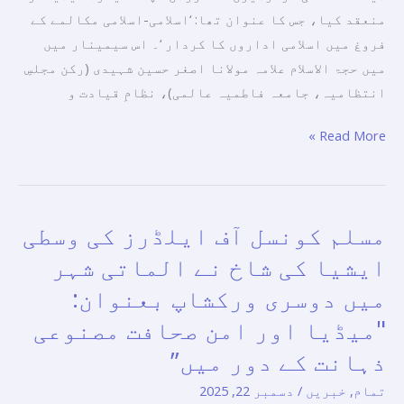
منعقد کیا، جس کا عنوان تھا: ‘اسلامی-اسلامی مکالمے کے
فروغ میں اسلامی اداروں کا کردار ‘۔ اس سیمینار میں
میں حجۃ الاسلام علامہ مولانا اصغر حسین شہیدی (رکن مجلسِ
انتظامیہ، جامعہ فاطمیہ عالمی)، نظامِ قیادت و
Read More »
مسلم کونسل آف ایلڈرز کی وسطی
مسلم
کونسل
ایشیا کی شاخ نے الماتی شہر
آف
میں دوسری ورکشاپ بعنوان:
ایلڈرز
"میڈیا اور امن صحافت مصنوعی
کی
وسطی
ذہانت کے دور میں”
ایشیا
تمام
,
خبریں
/
دسمبر 22, 2025
کی