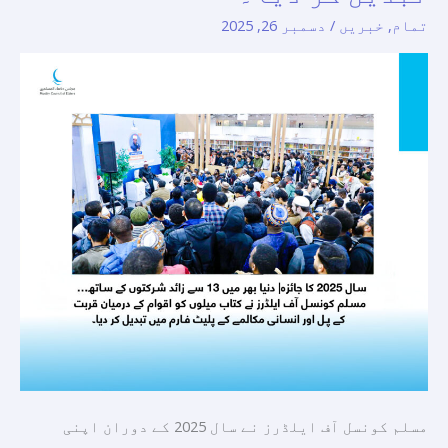
زائد
تمام
,
خبریں
/
دسمبر 26, 2025
شرکتوں
کے
ساتھ…
مسلم
کونسل
آف
ایلڈرز
نے
کتاب
میلوں
کو
اقوام
کے
درمیان
قربت
مسلم کونسل آف ایلڈرز نے سال 2025 کے دوران اپنی