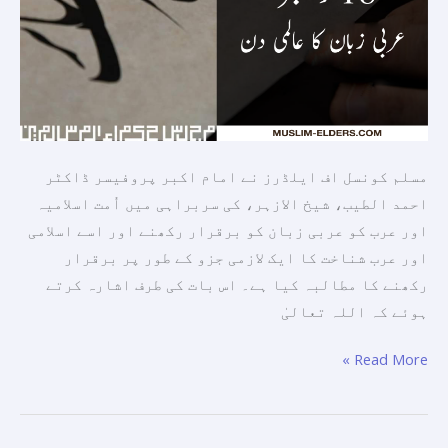
اس
کی
قدیم
تاریخ
اور
روشن
مسلم کونسل اف ایلڈرز نے امام اکبر پروفیسر ڈاکٹر
مستقبل
احمد الطیب، شیخ الازہر، کی سربراہی میں اُمت اسلامیہ
کے
اور عرب کو عربی زبان کو برقرار رکھنے اور اسے اسلامی
ساتھ
اور عرب شناخت کا ایک لازمی جزو کے طور پر برقرار
قوم
رکھنے کا مطالبہ کیا ہے۔ اس بات کی طرف اشارہ کرتے
کے
ہوئے کہ اللہ تعالیٰ
تشخص
کو
Read More »
محفوظ
رکھا
جا