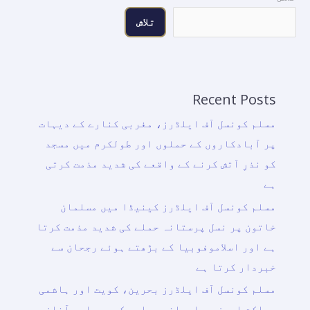
تلاش
Recent Posts
مسلم کونسل آف ایلڈرز، مغربی کنارے کے دیہات
پر آبادکاروں کے حملوں اور طولکرم میں مسجد
کو نذرِ آتش کرنے کے واقعے کی شدید مذمت کرتی
ہے
مسلم کونسل آف ایلڈرز کینیڈا میں مسلمان
خاتون پر نسل پرستانہ حملے کی شدید مذمت کرتا
ہے اور اسلاموفوبیا کے بڑھتے ہوئے رجحان سے
خبردار کرتا ہے
مسلم کونسل آف ایلڈرز بحرین، کویت اور ہاشمی
مملکتِ اردن پر ایرانی حملوں کے دوبارہ آغاز