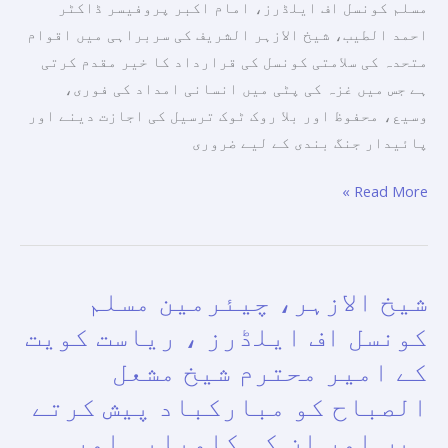
خیرمقدم
مسلم کونسل اف ایلڈرز، امام اکبر پروفیسر ڈاکٹر
کرتی
احمد الطیب، شیخ الازہر الشریف کی سربراہی میں اقوام
ہے۔
متحدہ کی سلامتی کونسل کی قرارداد کا خیر مقدم کرتی
ہے جس میں غزہ کی پٹی میں انسانی امداد کی فوری،
وسیع، محفوظ اور بلا روک ٹوک ترسیل کی اجازت دینے اور
پائیدار جنگ بندی کے لیے ضروری
Read More »
شیخ الازہر، چیئرمین مسلم
شیخ
الازہر،
کونسل اف ایلڈرز ، ریاست کویت
چیئرمین
کے امیر محترم شیخ مشعل
مسلم
الصباح کو مبارکباد پیش کرتے
کونسل
اف
ہیں اور ان کی کامیابی اور