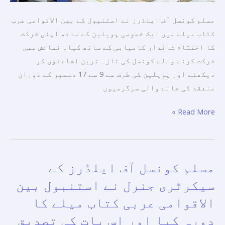
شرکت
مسلم کونسل آف ایلڈرز نے استنبول کے بین الاقوامی عرب
کا
کتاب میلے میں ایک خصوصی پویلین کے ساتھ اپنی شرکت
اختتام
کا اختتام شاندار کامیابی کے ساتھ کیا۔ نمائش میں
کیا
شرکت کرنے والے کونسل کی تازہ ترین اشاعتوں کو
دیکھنے اور پویلین کی طرف سے 9 سے 17 دسمبر کے دوران
منعقد کی جانے والی سرگرمیوں
Read More »
مسلم کونسل آف ایلڈرز کے
مسلم
کونسل
سیکرٹری جنرل نے استنبول بین
آف
الاقوامی عربی کتاب میلے کا
ایلڈرز
دورہ کیا اور اس بات کی تصدیق
کے