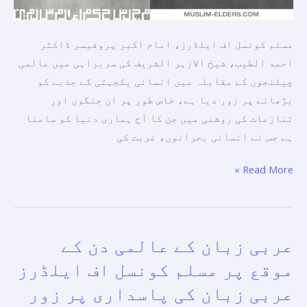
کرنے
پر
مسلم کونسل اف ایلڈرز، امام اکبر پروفیسر ڈاکٹر
زور
احمد الطیب، شیخ الازہر الشریف کی سربراہی میں عالمی
دیتی
چیلنجوں کے مقابلہ میں انسانی یکجہتی کے جذبے کو
ہے۔
بڑھانے پر زور دیا ہے، خاص طور پر ان جنگوں اور
تنازعات کی روشنی میں جن کا آج ہماری دنیا کو سامنا
ہے جس نے انسانی بحرانوں، غربت کی
Read More »
عربی زبان کے عالمی دن کے
عربی
زبان
موقع پر مسلم کونسل اف ایلڈرز
کے
عربی زبان کی پاسداری پر زور
عالمی