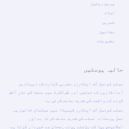
پریس ریلیز
تمام
خبریں
مضامین
مطبوعات
حالیہ پوسٹیں
مسلم کونسل آف ایلڈرز، مغربی کنارے کے دیہات پر
آبادکاروں کے حملوں اور طولکرم میں مسجد کو نذرِ آتش
کرنے کے واقعے کی شدید مذمت کرتی ہے
مسلم کونسل آف ایلڈرز کینیڈا میں مسلمان خاتون پر
نسل پرستانہ حملے کی شدید مذمت کرتا ہے اور
اسلاموفوبیا کے بڑھتے ہوئے رجحان سے خبردار کرتا ہے