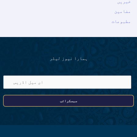
خبریں
مضامین
مطبوعات
ہمارا نیوز لیٹر
ا
ی
م
سبسکرائب
ی
ل
ا
ڈ
ر