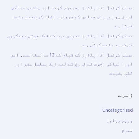
مسلم کونسل آف ایلڈرز بحرین، کویت اور ہاشمی مملکتِ
اردن پر ایرانی حملوں کے دوبارہ آغاز کی شدید مذمت
کرتا ہے
مسلم کونسل آف ایلڈرز سعودی عرب کے خلاف حوثی دھمکیوں
کی شدید مذمت کرتی ہے۔
مسلم کونسل آف ایلڈرز کے قیام کے 12 سالمکالمے، امن
اور انسانی اخوت کے فروغ کے لیے ایک مسلسل سفر اور
نئی بصیرت
زمرے
Uncategorized
پریس ریلیز
تمام