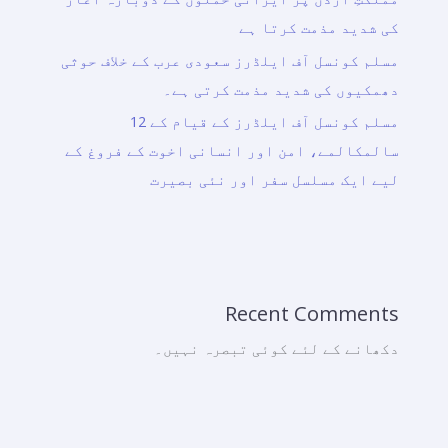
کی شدید مذمت کرتا ہے
مسلم کونسل آف ایلڈرز سعودی عرب کے خلاف حوثی
دھمکیوں کی شدید مذمت کرتی ہے۔
مسلم کونسل آف ایلڈرز کے قیام کے 12
سالمکالمے، امن اور انسانی اخوت کے فروغ کے
لیے ایک مسلسل سفر اور نئی بصیرت
Recent Comments
دکھانے کے لئے کوئی تبصرہ نہیں۔