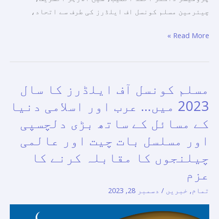
تعمیری
چیئرمین مسلم کونسل اف ایلڈرز کی طرف سے اتحاد،
کوششیں۔
Read More »
مسلم کونسل آف ایلڈرز کا سال
مسلم
کونسل
2023 میں… عرب اور اسلامی دنیا
آف
کے مسائل کے ساتھ بڑی دلچسپی
ایلڈرز
اور مسلسل بات چیت اور عالمی
کا
سال
چیلنجوں کا مقابلہ کرنے کا
2023
عزم
میں…
تمام
,
خبریں
/
دسمبر 28, 2023
عرب
اور
اسلامی