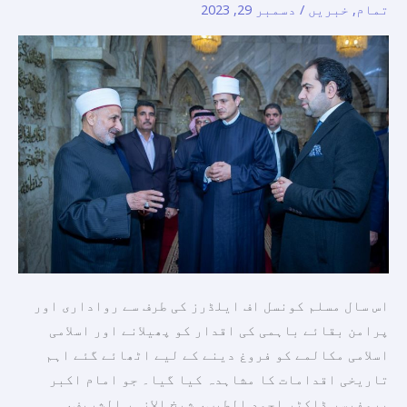
تمام
,
خبریں
/
دسمبر 29, 2023
کی…
قوم
کے
اتحاد
کو
مستحکم
کرنے
اور
اسلامی
اسلامی
مکالمے
کو
اس سال مسلم کونسل اف ایلڈرز کی طرف سے رواداری اور
فروغ
پرامن بقائے باہمی کی اقدار کو پھیلانے اور اسلامی
دینے
اسلامی مکالمے کو فروغ دینے کے لیے اٹھائے گئے اہم
کے
تاریخی اقدامات کا مشاہدہ کیا گیا۔ جو امام اکبر
لیے
پروفیسر ڈاکٹر احمد الطیب، شیخ الازہر الشریف،