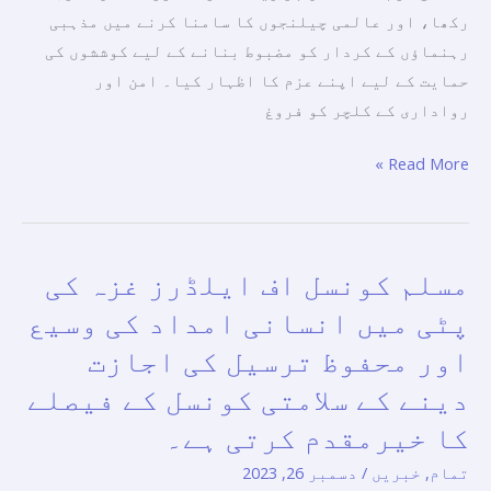
کرنے
رکھا، اور عالمی چیلنجوں کا سامنا کرنے میں مذہبی
کا
رہنماؤں کے کردار کو مضبوط بنانے کے لیے کوششوں کی
عزم
حمایت کے لیے اپنے عزم کا اظہار کیا۔ امن اور
رواداری کے کلچر کو فروغ
Read More »
مسلم کونسل اف ایلڈرز غزہ کی
مسلم
کونسل
پٹی میں انسانی امداد کی وسیع
اف
اور محفوظ ترسیل کی اجازت
ایلڈرز
دینے کے سلامتی کونسل کے فیصلے
غزہ
کی
کا خیرمقدم کرتی ہے۔
پٹی
تمام
,
خبریں
/
دسمبر 26, 2023
میں