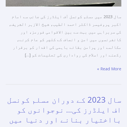
الاقوامی
کانفرنسوں
سال 2023 میں مسلم کونسل آف ایلڈرز کی جانب سے امام
اور
اکبر پروفیسر ڈاکٹر احمد الطیب، شیخ الازہر الشریف،
فورمز
کی سربراہی میں بہت سے بین الاقوامی فورمز، اور
میں
کانفرنسوں میں امن و انصاف کے کلچر کو عام کرنے،
مسلم
مکالمے اور پرامن بقائے باہمی کی اقدار کو برقرار
کونسل
رکھنے اور اسلام کی رواداری کی تعلیمات کو […]
آف
ایلڈرز
Read More »
کی
جانب
سے
سرگرمیاں۔
سال 2023 کے دوران مسلم کونسل
سال
2023
اف ایلڈرز کی… نوجوانوں کو
کے
بااختیار بنانے اور دنیا میں
دوران