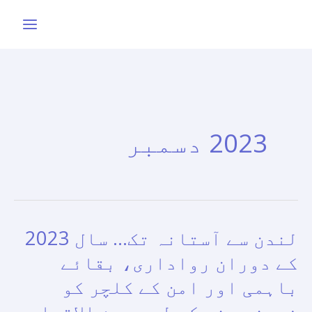
واد
ر
ائیں۔
2023 دسمبر
لندن سے آستانہ تک… سال 2023
لندن
سے
کے دوران رواداری، بقائے
آستانہ
باہمی اور امن کے کلچر کو
تک…
فروغ دینے کے لیے بین الاقوامی
سال