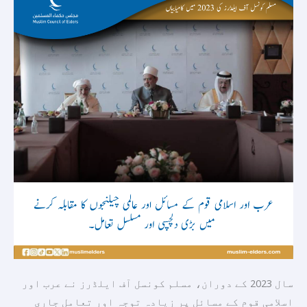
دنیا
کے
مسائل
کے
ساتھ
بڑی
دلچسپی
اور
مسلسل
بات
چیت
اور
عالمی
چیلنجوں
کا
سال 2023 کے دوران، مسلم کونسل آف ایلڈرز نے عرب اور
مقابلہ
اسلامی قوم کے مسائل پر زیادہ توجہ اور تعامل جاری