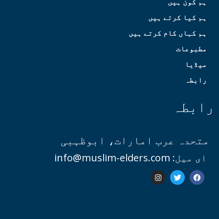
ہم کون ہیں
ہم کیا کرتے ہیں
ہم کہاں کام کرتے ہیں
مطبوعات
میڈیا
رابطہ
رابطہ
متحدہ عرب امارات، ابوظہبی
ای میل: info@muslim-elders.com
I
T
F
n
w
a
s
i
c
t
t
e
a
t
b