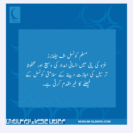
انسانی
امداد
کی
وسیع
اور
محفوظ
ترسیل
کی
اجازت
دینے
کے
سلامتی
کونسل
کے
فیصلے
کا