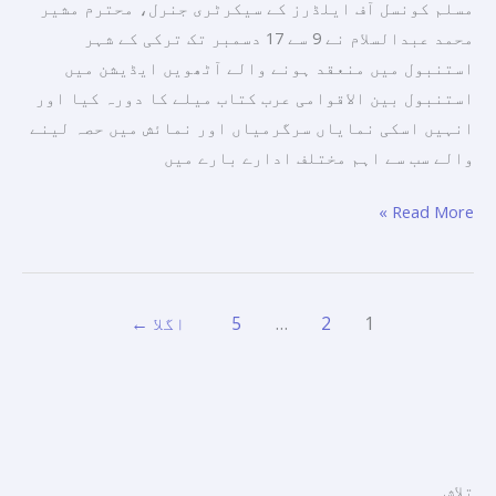
مسلم کونسل آف ایلڈرز کے سیکرٹری جنرل، محترم مشیر
کی
محمد عبدالسلام نے 9 سے 17 دسمبر تک ترکی کے شہر
کہ
استنبول میں منعقد ہونے والے آٹھویں ایڈیشن میں
الحکما
استنبول بین الاقوامی عرب کتاب میلے کا دورہ کیا اور
پبلشنگ
انہیں اسکی نمایاں سرگرمیاں اور نمائش میں حصہ لینے
ہاؤس
والے سب سے اہم مختلف ادارے بارے میں
نوجوانوں
کے
Read More »
ذہنوں
میں
انسانی
1
2
…
5
اگلا
←
اقدار
کو
ابھارنا
چاہتی
ہے۔
تلاش