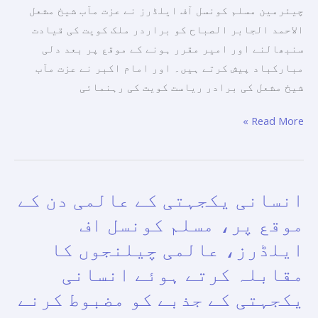
چیئرمین مسلم کونسل آف ایلڈرز نے عزت مآب شیخ مشعل
کی
الاحمد الجابر الصباح کو براردر ملک کویت کی قیادت
کامیابی
سنبھالنے اور امیر مقرر ہونے کے موقع پر بعد دلی
اور
مبارکباد پیش کرتے ہیں۔ اور امام اکبر نے عزت مآب
خوشحالی
شیخ مشعل کی برادر ریاست کویت کی رہنمائی
کے
لیے
Read More »
دعاگو
ہیں۔
انسانی یکجہتی کے عالمی دن کے
انسانی
یکجہتی
موقع پر، مسلم کونسل اف
کے
ایلڈرز، عالمی چیلنجوں کا
عالمی
مقابلہ کرتے ہوئے انسانی
دن
کے
یکجہتی کے جذبے کو مضبوط کرنے
موقع