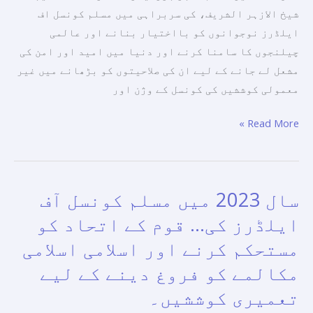
لے
شیخ الازہر الشریف، کی سربراہی میں مسلم کونسل اف
جانے
ایلڈرز نوجوانوں کو بااختیار بنانے اور عالمی
کے
چیلنجوں کا سامنا کرنے اور دنیا میں امید اور امن کی
لیے
مشعل لے جانے کے لیے ان کی صلاحیتوں کو بڑھانے میں غیر
ان
معمولی کوششیں کی کونسل کے وژن اور
کی
Read More »
صلاحیتوں
کو
بڑھانے
میں
سال 2023 میں مسلم کونسل آف
سال
غیر
2023
ایلڈرز کی… قوم کے اتحاد کو
معمولی
میں
کوششیں۔
مستحکم کرنے اور اسلامی اسلامی
مسلم
مکالمے کو فروغ دینے کے لیے
کونسل
آف
تعمیری کوششیں۔
ایلڈرز