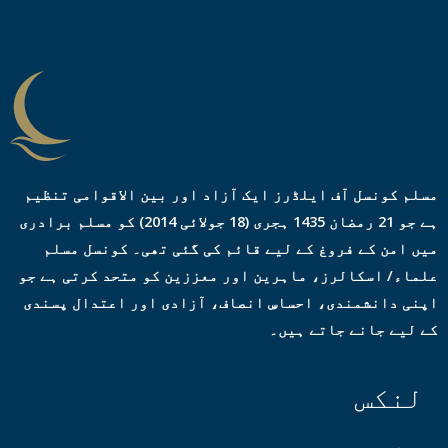
ی
س
*
مسلم کونسل آف ایلڈرز ایک آزاد اور بین الاقوامی تنظیم
ہے جو 21 رمضان 1435 ہجری (18 جولائی 2014) کو مسلم برادری
میں امن کے فروغ کے لیے قائم کی گئی تھی۔ کونسل مسلم
علماء/ اسکالرز، ماہرین اور معززین کو متحد کرتی ہے جو
اپنی دانشمندی، احساسِ انصاف، آزادی اور اعتدال پسندی
کے لیے جانے جاتے ہیں۔
لنکس