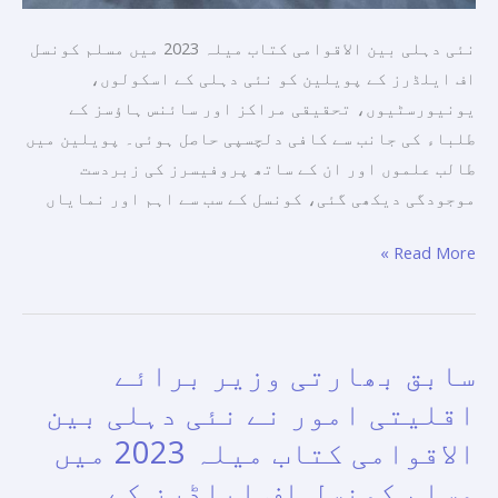
سائنس
ہاؤسز
نئی دہلی بین الاقوامی کتاب میلہ 2023 میں مسلم کونسل
کے
اف ایلڈرز کے پویلین کو نئی دہلی کے اسکولوں،
طلباء
یونیورسٹیوں، تحقیقی مراکز اور سائنس ہاؤسز کے
کی
طلباء کی جانب سے کافی دلچسپی حاصل ہوئی۔ پویلین میں
دلچسپی
طالب علموں اور ان کے ساتھ پروفیسرز کی زبردست
کا
موجودگی دیکھی گئی، کونسل کے سب سے اہم اور نمایاں
مرکز
رہا۔
Read More »
سابق بھارتی وزیر برائے
سابق
بھارتی
اقلیتی امور نے نئی دہلی بین
وزیر
الاقوامی کتاب میلہ 2023 میں
برائے
مسلم کونسل اف ایلڈرز کے
اقلیتی