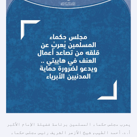
أعمال
العنف
في
هاييتي
..
ويدعو
لضرورة
حماية
المدنيين
الأبرياء
يعرب مجلس حكماء المسلمين برئاسة فضيلة الإمام الأكبر
أ. د. أحمد الطيب، شيخ الأزهر الشريف رئيس مجلس حكماء