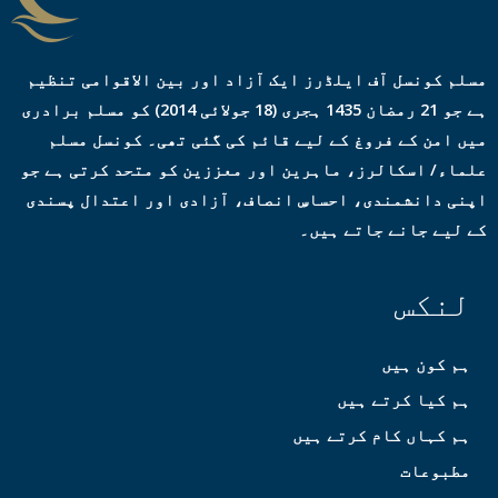
مسلم کونسل آف ایلڈرز ایک آزاد اور بین الاقوامی تنظیم
ہے جو 21 رمضان 1435 ہجری (18 جولائی 2014) کو مسلم برادری
میں امن کے فروغ کے لیے قائم کی گئی تھی۔ کونسل مسلم
علماء/ اسکالرز، ماہرین اور معززین کو متحد کرتی ہے جو
اپنی دانشمندی، احساسِ انصاف، آزادی اور اعتدال پسندی
کے لیے جانے جاتے ہیں۔
لنکس
ہم کون ہیں
ہم کیا کرتے ہیں
ہم کہاں کام کرتے ہیں
مطبوعات