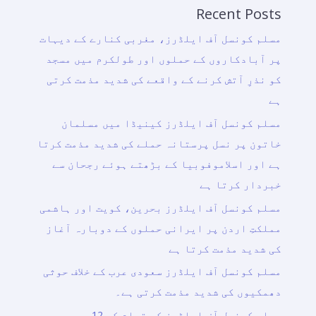
Recent Posts
مسلم کونسل آف ایلڈرز، مغربی کنارے کے دیہات
پر آبادکاروں کے حملوں اور طولکرم میں مسجد
کو نذرِ آتش کرنے کے واقعے کی شدید مذمت کرتی
ہے
مسلم کونسل آف ایلڈرز کینیڈا میں مسلمان
خاتون پر نسل پرستانہ حملے کی شدید مذمت کرتا
ہے اور اسلاموفوبیا کے بڑھتے ہوئے رجحان سے
خبردار کرتا ہے
مسلم کونسل آف ایلڈرز بحرین، کویت اور ہاشمی
مملکتِ اردن پر ایرانی حملوں کے دوبارہ آغاز
کی شدید مذمت کرتا ہے
مسلم کونسل آف ایلڈرز سعودی عرب کے خلاف حوثی
دھمکیوں کی شدید مذمت کرتی ہے۔
مسلم کونسل آف ایلڈرز کے قیام کے 12