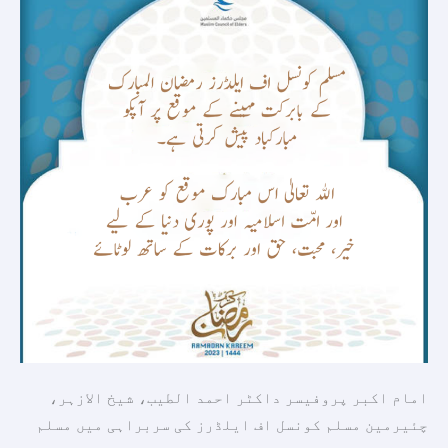
کے
موقع
پر
عرب
اورامّت
اسلامیہ
کو
مبارکباد
پیش
کرتی
ہے۔
امام اکبر پروفیسر داکٹر احمد الطیب، شیخ الازہر،
چئیرمین مسلم کونسل اف ایلڈرز کی سربراہی میں مسلم