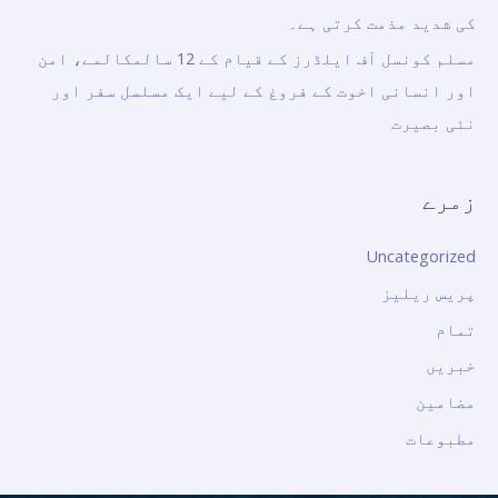
کی شدید مذمت کرتی ہے۔
مسلم کونسل آف ایلڈرز کے قیام کے 12 سالمکالمے، امن
اور انسانی اخوت کے فروغ کے لیے ایک مسلسل سفر اور
نئی بصیرت
زمرے
Uncategorized
پریس ریلیز
تمام
خبریں
مضامین
مطبوعات