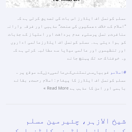
مسلم کونسل اف ایلڈرز اس بات کی تصدیق کرتی ہے کہ
"اسلام کے خلاف دھمکیوں کی صنعت” مذہبی اور فرقہ وارانہ
منافرت، نسل پرستی، عدم برداشت اور امتیاز کے جذبات
کو ہوا دیتی ہے۔ مسلم کونسل اف ایلڈرزعالمی اداروں
اور تنظیموں اور عالمی میڈیا سے مطالبہ کرتی ہے کہ
وہ خوفناک حد تک پہنچ جانے
#اسلامو
فوبیا_سے_نمٹنے_کے_عالمی_دن_کے موقع پر ..
مسلم کونسل اف ایلڈرز کا پیغام : اسلام رحمت، بقائے
باہمی اور امن کا مذہب ہے Read More »
شیخ الازہر، چئیرمین مسلم
شیخ
الازہر،
کونسل اف ایلڈرز، کا ڈنمارک