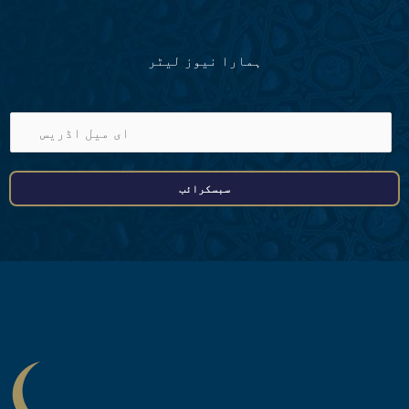
ہمارا نیوز لیٹر
ا
ی
م
سبسکرائب
ی
ل
ا
ڈ
ر
ی
س
*