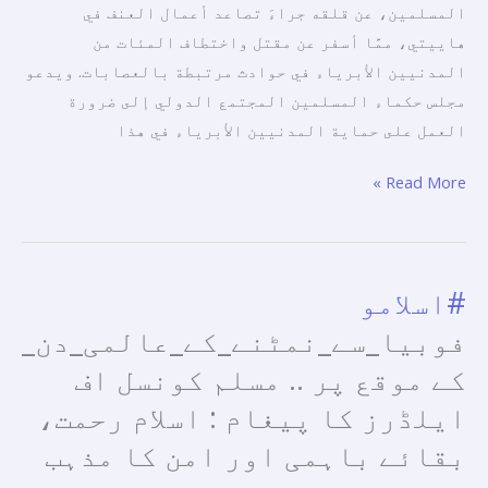
المسلمين، عن قلقه جراءَ تصاعد أعمال العنف في
هاييتي، ممَّا أسفر عن مقتل واختطاف المئات من
المدنيين الأبرياء في حوادث مرتبطة بالعصابات. ويدعو
مجلس حكماء المسلمين المجتمع الدولي إلى ضرورة
العمل على حماية المدنيين الأبرياء في هذا
Read More »
#اسلامو
فوبیا_سے_نمٹنے_کے_عالمی_دن_
کے موقع پر .. مسلم کونسل اف
ایلڈرز کا پیغام : اسلام رحمت،
بقائے باہمی اور امن کا مذہب