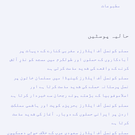
مطبوعات
حالیہ پوسٹیں
مسلم کونسل آف ایلڈرز، مغربی کنارے کے دیہات پر
آبادکاروں کے حملوں اور طولکرم میں مسجد کو نذرِ آتش
کرنے کے واقعے کی شدید مذمت کرتی ہے
مسلم کونسل آف ایلڈرز کینیڈا میں مسلمان خاتون پر
نسل پرستانہ حملے کی شدید مذمت کرتا ہے اور
اسلاموفوبیا کے بڑھتے ہوئے رجحان سے خبردار کرتا ہے
مسلم کونسل آف ایلڈرز بحرین، کویت اور ہاشمی مملکتِ
اردن پر ایرانی حملوں کے دوبارہ آغاز کی شدید مذمت
کرتا ہے
مسلم کونسل آف ایلڈرز سعودی عرب کے خلاف حوثی دھمکیوں