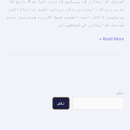
کا
کونسل اف ایلڈرز کے پویلین کا دورہ کیا جو 5 مارچ تک
دورہ
جاری رہے گا۔ اپنے دورے کے دوران، نقوی نے امام اکبر
کیا۔
پروفیسر ڈاکٹر احمد الطیب، شیخ الازہر، چیئرمین مسلم
کونسل اف ایلڈرز کی کوششوں کی
Read More »
تلاش
تلاش