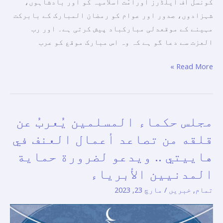
کونسل اف ایلڈرز اورامّت اسلامیہ کو اور بادشاہوں،
شہزادوں، صدور اور عوام کو رمضان المبارک کے بابرکت
مہینے کے موقعدلی مبارکباد پیش کرتی ہے۔ اور رب
العزت سے دعا گو ہے کہ وہ اس مبارک موقع کو عرب
Read More »
مجلس حكماء المسلمين يُعربُ عن
مجلس
حكماء
قلقه من تصاعد أعمال العنف في
المسلمين
هاييتي .. ويدعو لضرورة حماية
يُعربُ
المدنيين الأبرياء
عن
قلقه
تمام
,
خبریں
/
مارچ 23, 2023
من
تصاعد