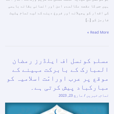
مسلم
ہیں جس کا مقصد مکالمے، امن اور انسانی بقائے باہمی
کونسل
کی اقدار کو پھیلانے اور فروغ دینے کے لیے تمام پلیٹ
آف
فارمز کو […]
ایلڈرز
کے
Read More »
سب
سے
نمایاں
پروگرام
مسلم کونسل اف ایلڈرز رمضان
مسلم
کونسل
المبارک کے بابرکت مہینے کے
اف
موقع پر عرب اورامّت اسلامیہ کو
ایلڈرز
مبارکباد پیش کرتی ہے۔
رمضان
المبارک
تمام
,
خبریں
/
مارچ 23, 2023
کے
بابرکت
مہینے