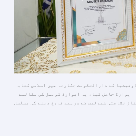
ونیشیا کے دارالحکومت جکارتہ میں اسلامی کتاب
ین’ کا ایوارڈ حاصل کیا، یہ ایوارڈ کونسل کی مکالمے
تاز ثقافتی شمولیت کے ذریعے فروغ دینے کی مسلسل