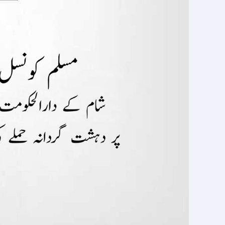
گردانہ
حملے
کی
شدید
مذمت
کرتی
ہے۔