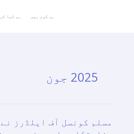
واد
ر
ہم کون ہیں
ہم کیا کر
ائیں۔
2025 جون
مسلم کونسل آف ایلڈرز نے
مسلم
کونسل
سفارتکاری اور مذہبی ورثے