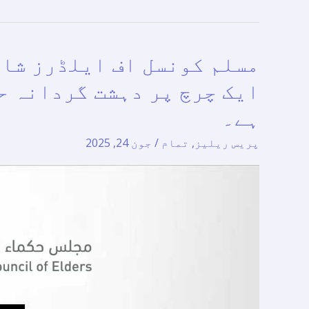
مسلم کونسل اف ایلڈرز شام
مسلم
کونسل
ایک چرچ پر دہشت گردانہ ح
اف
ہے۔
ایلڈرز
شام
پریس ریلیز
,
تمام
/
جون 24, 2025
کے
دارالحکومت
دمشق
میں
ایک
چرچ
پر
دہشت