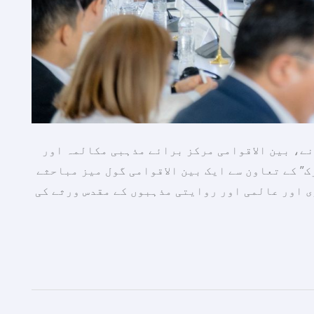
نے، بین الاقوامی مرکز برائے مذہبی مکالمہ اور
” کے تعاون سے ایک بین الاقوامی گول میز مباحثے
ی اور عالمی اور روایتی مذہبوں کے مقدس ورثے کی