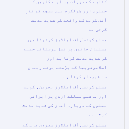
کنارے کے دیہات پر آبادکاروں کے
حملوں اور طولکرم میں مسجد کو نذرِ
آتش کرنے کے واقعے کی شدید مذمت
کرتی ہے
مسلم کونسل آف ایلڈرز کینیڈا میں
مسلمان خاتون پر نسل پرستانہ حملے
کی شدید مذمت کرتا ہے اور
اسلاموفوبیا کے بڑھتے ہوئے رجحان
سے خبردار کرتا ہے
مسلم کونسل آف ایلڈرز بحرین، کویت
اور ہاشمی مملکتِ اردن پر ایرانی
حملوں کے دوبارہ آغاز کی شدید مذمت
کرتا ہے
مسلم کونسل آف ایلڈرز سعودی عرب کے