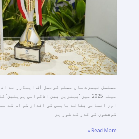
بین
الاقوامی
پویلین
کا
ایوارڈ
حاصل
کیا۔
مسلسل تیسرے سال مسلم کونسل آف ایلڈرز نے انڈ
میلہ 2025 میں ‘بہترین بین الاقوامی پویل
اور انسانی بقائے باہمی کی اقدار کو اس کے مم
کوششوں کی قدر کے طور پر
Read More »