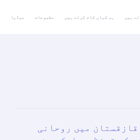
تے ہیں
ہم کہاں کام کرتے ہیں
مطبوعات
میڈیا
ر
 قازقستان میں روحانی
 کے تحفظ پر ایک بین