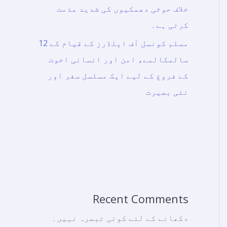
خلاف حوثی دھمکیوں کی شدید مذمت
کرتی ہے۔
مسلم کونسل آف ایلڈرز کے قیام کے 12
سالمکالمے، امن اور انسانی اخوت
کے فروغ کے لیے ایک مسلسل سفر اور
نئی بصیرت
Recent Comments
دکھانے کے لئے کوئی تبصرہ نہیں۔