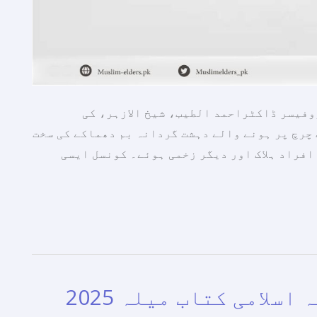
وفیسر ڈاکٹراحمد الطیب، شیخ الازہر، کی
چرچ پر ہونے والے دہشت گردانہ بم دھماکے کی سخت
افراد ہلاک اور دیگر زخمی ہوئے۔ کونسل ایسی
"اہل قبلہ کی پکار” جکارتہ اسلامی کتاب میلہ 2025