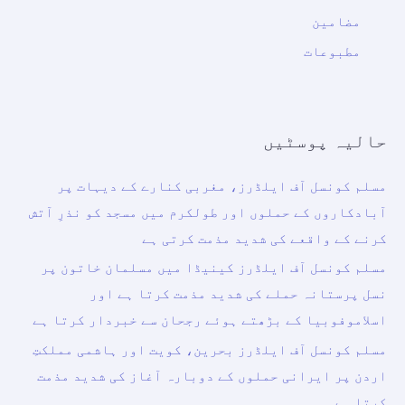
مضامین
مطبوعات
حالیہ پوسٹیں
مسلم کونسل آف ایلڈرز، مغربی کنارے کے دیہات پر
آبادکاروں کے حملوں اور طولکرم میں مسجد کو نذرِ آتش
کرنے کے واقعے کی شدید مذمت کرتی ہے
مسلم کونسل آف ایلڈرز کینیڈا میں مسلمان خاتون پر
نسل پرستانہ حملے کی شدید مذمت کرتا ہے اور
اسلاموفوبیا کے بڑھتے ہوئے رجحان سے خبردار کرتا ہے
مسلم کونسل آف ایلڈرز بحرین، کویت اور ہاشمی مملکتِ
اردن پر ایرانی حملوں کے دوبارہ آغاز کی شدید مذمت
کرتا ہے