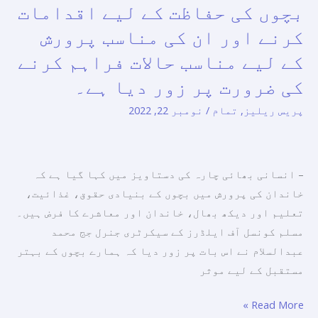
کیا۔
بچوں کی حفاظت کے لیے اقدامات
عنوان
سے
کرنے اور ان کی مناسب پرورش
کانفرنس
کے لیے مناسب حالات فراہم کرنے
کے
کی ضرورت پر زور دیا ہے۔
دوران
اپنے
پریس ریلیز
,
تمام
/
نومبر 22, 2022
خطاب
میں
مسلم
– انسانی بھائی چارہ کی دستاویز میں کہا گیا ہے کہ
کونسل
خاندان کی پرورش میں بچوں کے بنیادی حقوق، غذائیت،
آف
تعلیم اور دیکھ بھال، خاندان اور معاشرے کا فرض ہیں۔
ایلڈرز
مسلم کونسل آف ایلڈرز کے سیکرٹری جنرل جج محمد
کے
عبدالسلام نے اس بات پر زور دیا کہ ہمارے بچوں کے بہتر
سیکرٹری
مستقبل کے لیے موثر
جنرل:
–
Read More »
اپنے