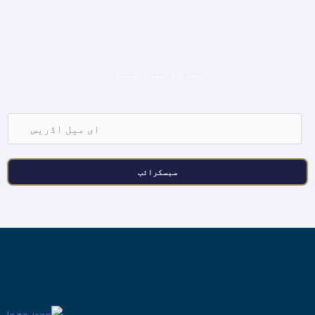
ہمارا نیوز لیٹر
ا
ی
م
سبسکرائب
ی
ل
ا
ڈ
ر
ی
س
*