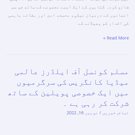
کی
والی
شائع کردہ کتابوں کے ایک ایسے مجموعے کے ساتھ جو سب
حفاظت
100
انسانوں کے درمیان نیکی، محبت، امن اور بقائے باہمی
کے
سے
کی اقدار کو پھیلانے کے
لیے
زیادہ
اقدامات
اشاعتوں
Read More »
کرنے
کے
اور
ساتھ
ان
انڈونیشیا
کی
مسلم کونسل آف ایلڈرز عالمی
مسلم
کے
مناسب
کونسل
بین
میڈیا کانگریس کی سرگرمیوں
پرورش
آف
الاقوامی
میں ایک خصوصی پویلین کے ساتھ
کے
ایلڈرز
کتاب
لیے
شرکت کر رہی ہے ۔
عالمی
میلے
مناسب
میڈیا
2022
تمام
,
خبریں
/
نومبر 16, 2022
حالات
کانگریس
میں
فراہم
کی
شرکت
کرنے
سرگرمیوں
کی