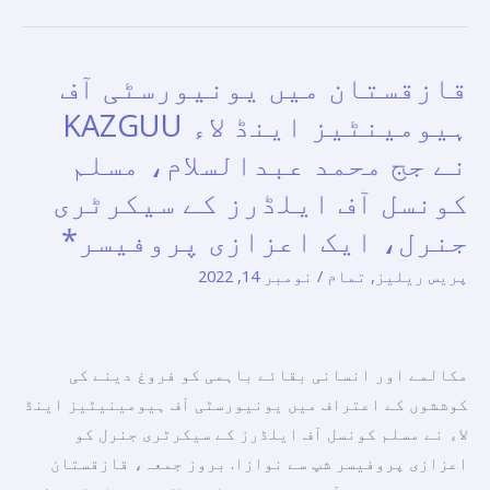
فروغ
دینے
قازقستان میں یونیورسٹی آف
قازقستان
میں
میں
میڈیا
ہیومینٹیز اینڈ لاء KAZGUU
یونیورسٹی
کے
نے جج محمد عبدالسلام، مسلم
آف
کردار
کونسل آف ایلڈرز کے سیکرٹری
ہیومینٹیز
پر
اینڈ
تبادلہ
جنرل، ایک اعزازی پروفیسر*
لاء
خیال
پریس ریلیز
,
تمام
/
نومبر 14, 2022
KAZGUU
کیا
نے
جج
مکالمے اور انسانی بقائے باہمی کو فروغ دینے کی
محمد
کوششوں کے اعتراف میں یونیورسٹی آف ہیومینیٹیز اینڈ
عبدالسلام،
لاء نے مسلم کونسل آف ایلڈرز کے سیکرٹری جنرل کو
مسلم
اعزازی پروفیسر شپ سے نوازا. بروز جمعہ، قازقستان
کونسل