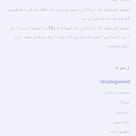
مسلم کونسل آف ایلڈرز سعودی عرب کے خلاف حوثی دھمکیوں
کی شدید مذمت کرتی ہے۔
مسلم کونسل آف ایلڈرز کے قیام کے 12 سالمکالمے، امن
اور انسانی اخوت کے فروغ کے لیے ایک مسلسل سفر اور
نئی بصیرت
زمرے
Uncategorized
پریس ریلیز
تمام
خبریں
مضامین
مطبوعات