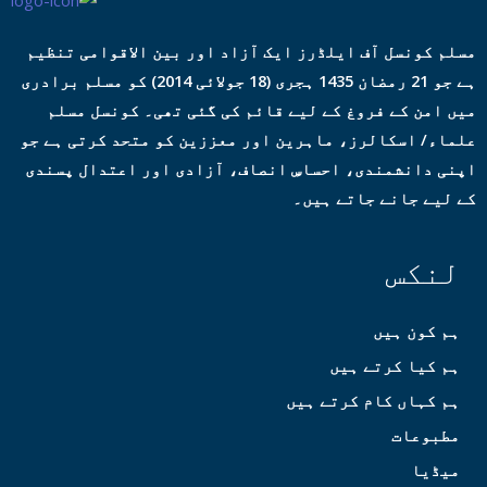
مسلم کونسل آف ایلڈرز ایک آزاد اور بین الاقوامی تنظیم
ہے جو 21 رمضان 1435 ہجری (18 جولائی 2014) کو مسلم برادری
میں امن کے فروغ کے لیے قائم کی گئی تھی۔ کونسل مسلم
علماء/ اسکالرز، ماہرین اور معززین کو متحد کرتی ہے جو
اپنی دانشمندی، احساسِ انصاف، آزادی اور اعتدال پسندی
کے لیے جانے جاتے ہیں۔
لنکس
ہم کون ہیں
ہم کیا کرتے ہیں
ہم کہاں کام کرتے ہیں
مطبوعات
میڈیا