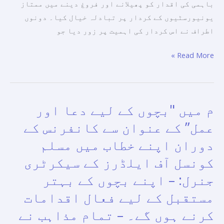
باہمی کی اقدار کو پھیلانے اور فروغ دینے میں ممتاز
بقائے
یونیورسٹیوں کے کردار پر تبادلہ خیال کیا۔ دونوں
باہمی
اطراف نے اس کردار کی اہمیت پر زور دیا جو
اور
انسانی
Read More »
بھائی
چارے
کے
فروغ
م میں "بچوں کے لیے دعا اور
م
میں
میں
عمل” کے عنوان سے کانفرنس کے
قدیم
"بچوں
دوران اپنے خطاب میں مسلم
یونیورسٹیوں
کے
کے
کونسل آف ایلڈرز کے سیکرٹری
لیے
کردار
دعا
جنرل: – اپنے بچوں کے بہتر
پر
اور
مستقبل کے لیے فعال اقدامات
تبادلہ
عمل”
کرنے ہوں گے۔ – تمام مذاہب نے
خیال
کے