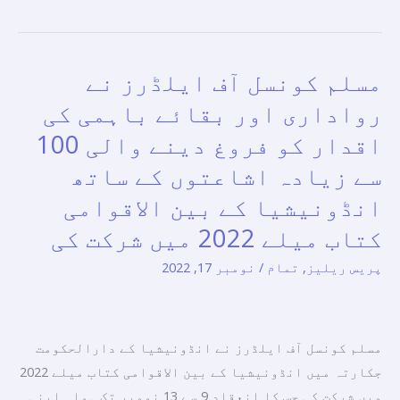
بچوں
کے
بہتر
مسلم کونسل آف ایلڈرز نے
مسلم
مستقبل
کونسل
رواداری اور بقائے باہمی کی
کے
آف
اقدار کو فروغ دینے والی 100
لیے
ایلڈرز
فعال
سے زیادہ اشاعتوں کے ساتھ
نے
اقدامات
رواداری
انڈونیشیا کے بین الاقوامی
کرنے
اور
کتاب میلے 2022 میں شرکت کی
ہوں
بقائے
گے۔
پریس ریلیز
,
تمام
/
نومبر 17, 2022
باہمی
–
کی
تمام
اقدار
مذاہب
کو
مسلم کونسل آف ایلڈرز نے انڈونیشیا کے دارالحکومت
نے
فروغ
جکارتہ میں انڈونیشیا کے بین الاقوامی کتاب میلے 2022
بچوں
دینے
میں شرکت کی جس کا انعقاد 9 سے 13 نومبر تک ہوا۔ اپنی