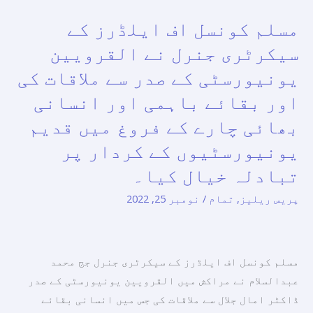
مسلم کونسل اف ایلڈرز کے
مسلم
کونسل
سیکرٹری جنرل نے القرویین
اف
یونیورسٹی کے صدر سے ملاقات کی
ایلڈرز
اور بقائے باہمی اور انسانی
کے
سیکرٹری
بھائی چارے کے فروغ میں قدیم
جنرل
یونیورسٹیوں کے کردار پر
نے
تبادلہ خیال کیا۔
القرویین
یونیورسٹی
پریس ریلیز
,
تمام
/
نومبر 25, 2022
کے
صدر
سے
مسلم کونسل اف ایلڈرز کے سیکرٹری جنرل جج محمد
ملاقات
عبدالسلام نے مراکش میں القرویین یونیورسٹی کے صدر
کی
ڈاکٹر امال جلال سے ملاقات کی جس میں انسانی بقائے
اور