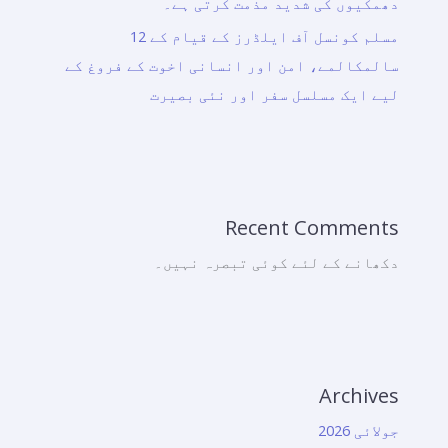
دھمکیوں کی شدید مذمت کرتی ہے۔
مسلم کونسل آف ایلڈرز کے قیام کے 12
سالمکالمے، امن اور انسانی اخوت کے فروغ کے
لیے ایک مسلسل سفر اور نئی بصیرت
Recent Comments
دکھانے کے لئے کوئی تبصرہ نہیں۔
Archives
جولائی 2026