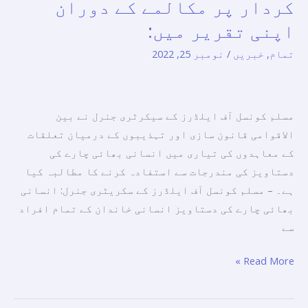
کردار پر مکالمے کے دوران
کو
اپنی تقریر میں:
فروغ
دینے
تمام
,
خبریں
/
نومبر 25, 2022
میں
مذہبی
رہنماؤں
مسلم کونسل آف ایلڈرز کے سیکرٹری جنرل نے بین
کے
الاقوامی قانون سازی اور تہذیبوں کے درمیان تعلقات
کردار
کے معاہدوں کی تیاری میں انسانی بھائی چارے کی
پر
دستاویز کی مندرجات سے استفادہ کرنے کا مطالبہ کیا
مکالمے
ہے۔ – مسلم کونسل آف ایلڈرز کے سکریٹری جنرل: انسانی
کے
بھائی چارے کی دستاویز انسانی خاندان کے تمام افراد
دوران
سے
اپنی
تقریر
Read More »
میں: