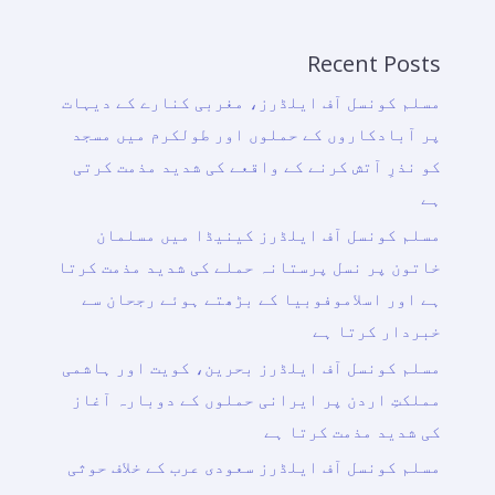
Recent Posts
مسلم کونسل آف ایلڈرز، مغربی کنارے کے دیہات
پر آبادکاروں کے حملوں اور طولکرم میں مسجد
کو نذرِ آتش کرنے کے واقعے کی شدید مذمت کرتی
ہے
مسلم کونسل آف ایلڈرز کینیڈا میں مسلمان
خاتون پر نسل پرستانہ حملے کی شدید مذمت کرتا
ہے اور اسلاموفوبیا کے بڑھتے ہوئے رجحان سے
خبردار کرتا ہے
مسلم کونسل آف ایلڈرز بحرین، کویت اور ہاشمی
مملکتِ اردن پر ایرانی حملوں کے دوبارہ آغاز
کی شدید مذمت کرتا ہے
مسلم کونسل آف ایلڈرز سعودی عرب کے خلاف حوثی