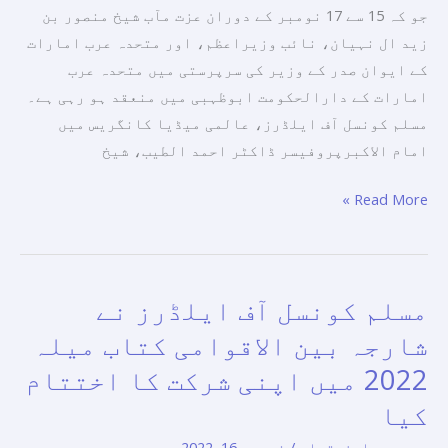
جو کہ 15 سے 17 نومبر کے دوران عزت مآب شیخ منصور بن
کی
میں
زید ال نہیان، نائب وزیراعظم، اور متحدہ عرب امارات
ضرورت
ایک
کے ایوان صدر کے وزیر کی سرپرستی میں متحدہ عرب
پر
خصوصی
امارات کے دارالحکومت ابوظہبی میں منعقد ہو رہی ہے۔
زور
پویلین
مسلم کونسل آف ایلڈرز، عالمی میڈیا کانگریس میں
دیا
کے
امام الاکبرپروفیسر ڈاکٹر احمد الطیب، شیخ
ہے۔
ساتھ
شرکت
Read More »
کر
رہی
ہے
۔
مسلم کونسل آف ایلڈرز نے
مسلم
کونسل
شارجہ بین الاقوامی کتاب میلہ
آف
2022 میں اپنی شرکت کا اختتام
ایلڈرز
کیا
نے
شارجہ
پریس ریلیز
,
تمام
/
نومبر 16, 2022