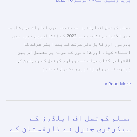
بین
الاقوامی
کتاب
مسلم کونسل آف ایلڈرز نے متحدہ عرب امارات میں شارجہ
میلہ
بین الاقوامی کتاب میلہ 2022 کے اکتالسویں دورہ میں
2022
بھرپور اور قابل ذکر شرکت کے بعد اپنی شرکت کا
میں
اختتام کیا۔ اور 12 دنوں کے عرصۂ پر مشتمل اس بین
اپنی
الاقوامی کتاب میلے کے دوران، کونسل کے پویلین کی
شرکت
زیارت کے دوران زائرین، بشمول فيمليز
کا
اختتام
Read More »
کیا
مسلم کونسل آف ایلڈرز کے
مسلم
کونسل
سیکرٹری جنرل نے قازقستان کے
آف