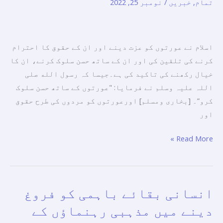
تمام
,
خبریں
/
نومبر 25, 2022
تشدد
کے
خاتمے
کا
اسلام نے عورتوں کو عزت دینے اور ان کے حقوق کا احترام
عالمی
کرنے کی تلقین کی اور ان کے ساتھ حسن سلوک کرنے، ان کا
دن
خیال رکھنے کی تاکید کی ہے۔جیسا کہ رسول الله صلی
اللہ علیہ وسلم نے فرمایا: "عورتوں کے ساتھ حسن سلوک
کرو”۔ [بخاری ومسلم] اورعورتوں کو مردوں کی طرح حقوق
اور
Read More »
انسانی بقائے باہمی کو فروغ
انسانی
بقائے
دینے میں مذہبی رہنماؤں کے
باہمی