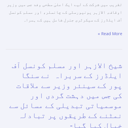
تقریب میں شرکت کے لیے ایک اعلیٰ سطحی وفد جس میں وزیر
اوقاف، الازہر یونیورسٹی کے چانسلر، اور مسلم کونسل
آف ایلڈرز کے سیکرٹری جنرل شامل ہیں کے ہمراہ
Read More »
شیخ الازہر اور مسلم کونسل آف
شیخ
الازہر
ایلڈرز کے سربراہ نے سنگا
اور
پور کے سینئر وزیر سے ملاقات
مسلم
کی جس میں دہشت گردی اور
کونسل
آف
موسمیاتی تبدیلی کے مسائل سے
ایلڈرز
نمٹنے کے طریقوں پر تبادلہ
کے
خیال کیا گیا-
سربراہ