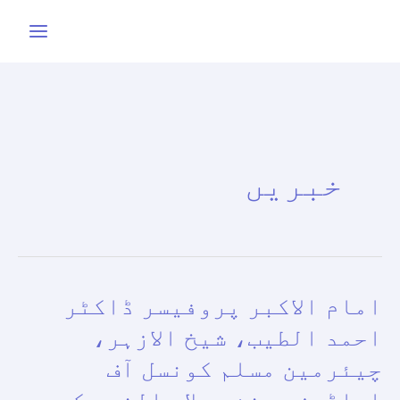
واد
ر
ائیں۔
خبریں
امام الاکبر پروفیسر ڈاکٹر
امام
الاکبر
احمد الطیب، شیخ الازہر،
پروفیسر
چیئرمین مسلم کونسل آف
ڈاکٹر
ایلڈرز، جشن میلاد النبی کے
احمد