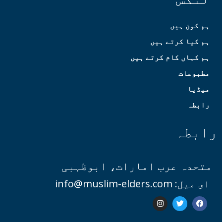
ہم کون ہیں
ہم کیا کرتے ہیں
ہم کہاں کام کرتے ہیں
مطبوعات
میڈیا
رابطہ
رابطہ
متحدہ عرب امارات، ابوظہبی
ای میل: info@muslim-elders.com
I
T
F