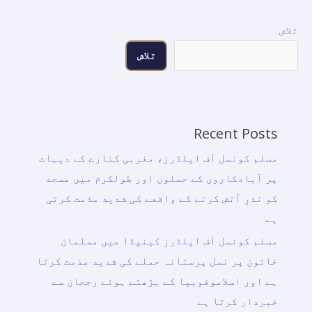
تلاش
تلاش
Recent Posts
مسلم کونسل آف ایلڈرز، مغربی کنارے کے دیہات
پر آبادکاروں کے حملوں اور طولکرم میں مسجد
کو نذرِ آتش کرنے کے واقعے کی شدید مذمت کرتی
ہے
مسلم کونسل آف ایلڈرز کینیڈا میں مسلمان
خاتون پر نسل پرستانہ حملے کی شدید مذمت کرتا
ہے اور اسلاموفوبیا کے بڑھتے ہوئے رجحان سے
خبردار کرتا ہے