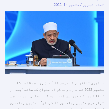
سلطان”
تمام
,
خبریں
/
ستمبر 14, 2022
میں
مذہبی
رہنماؤں
کی
ساتویں
کانفرنس
کے
سیشن
کا
آغاز
ہوا
جو
ساتویں کانفرنس کے سیشن کا آغاز ہوا جو 14 سے 15
ستمبر 2022 تک جاری رہے گی اس عنوان کے ساتھ "بعد از
کوڈ 19 وبا کے دورمیں انسانیت کا روحانی اور سماجی
ترقی میں مذہبی رہنماؤں کا کردار” ۔ مذہبی رہنماؤں
کی کانفرنس کا آغاز قازقستان کے صدر قاسم جومارت