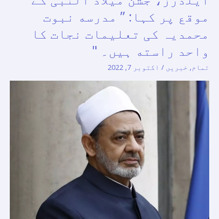
الطیب،
موقع پر کہا: ” مدرسه نبوت
شیخ
محمدیہ کی تعلیمات نجات کا
الازہر،
واحد راسته ہیں۔ "
چیئرمین
مسلم
تمام
,
خبریں
/
اکتوبر 7, 2022
کونسل
آف
ایلڈرز،
جشن
میلاد
النبی
کے
موقع
پر
کہا:
”