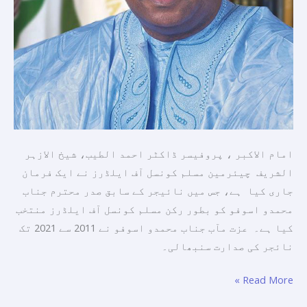
امام الاکبر ، پروفیسر ڈاکٹر احمد الطیب، شیخ الازہر
الشریف چیئرمین مسلم كونسل آف ایلڈرز نے ايک فرمان
جارى كيا ہے، جس میں نائیجر کے سابق صدر محترم جناب
محمدو اسوفو کو بطور رکن مسلم کونسل آف ایلڈرز منتخب
کیا ہے۔ عزت مآب جناب محمدو اسوفو نے 2011 سے 2021 تک
نائجر کی صدارت سنبھالی۔
Read More »