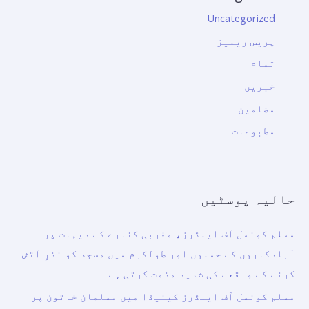
Uncategorized
پریس ریلیز
تمام
خبریں
مضامین
مطبوعات
حالیہ پوسٹیں
مسلم کونسل آف ایلڈرز، مغربی کنارے کے دیہات پر
آبادکاروں کے حملوں اور طولکرم میں مسجد کو نذرِ آتش
کرنے کے واقعے کی شدید مذمت کرتی ہے
مسلم کونسل آف ایلڈرز کینیڈا میں مسلمان خاتون پر