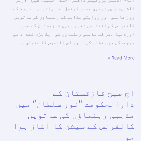
سے
الشریف ، چیئرمین مسلم کونسل آف ایلڈرز، نے بدھ کے
خطاب
روز عالمی اور روایتی مذاہب کے رہنماؤں کی ساتویں
کانفرنس کی افتتاحی تقریب میں قازقستان کے صدر
اوردنیا بھر کے مذہبی رہنماؤں کی ایک بڑی تعداد کی
موجودگی میں خطاب كيا اور اس کانفرس کا عنوان ہے
Read More »
آج صبح قازقستان کے
آج
صبح
دارالحکومت "نور سلطان” میں
قازقستان
مذہبی رہنماؤں کی ساتویں
کے
کانفرنس کے سیشن کا آغاز ہوا
دارالحکومت
"نور
جو