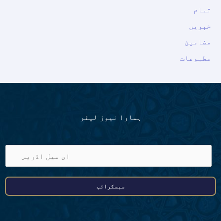
تمام
خبریں
مضامین
مطبوعات
ہمارا نیوز لیٹر
ا
ی
م
سبسکرائب
ی
ل
ا