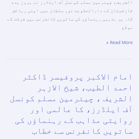
الشریف، چیئرمین مسلم کونسل آف ایلڈرز نے بروز بدھ
قازقستان کے دارالحکومت نور سلطان میں اپنی رہائش
گاہ پر مذہبی رہنماؤں کی ساتویں کانفرنس میں شرکت کے
موقع
Read More »
امام الاکبر پروفیسر ڈاکٹر
امام
الاکبر
احمد الطیب، شیخ الازہر
پروفیسر
الشریف ، چیئرمین مسلم کونسل
ڈاکٹر
آف ایلڈرز، كا عالمی اور
احمد
الطیب،
روایتی مذاہب کے رہنماؤں کی
شیخ
ساتویں کانفرنس سے خطاب
الازہر