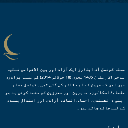
ڈ
ر
ی
س
*
مسلم کونسل آف ایلڈرز ایک آزاد اور بین الاقوامی تنظیم
ہے جو 21 رمضان 1435 ہجری (18 جولائی 2014) کو مسلم برادری
میں امن کے فروغ کے لیے قائم کی گئی تھی۔ کونسل مسلم
علماء/ اسکالرز، ماہرین اور معززین کو متحد کرتی ہے جو
اپنی دانشمندی، احساسِ انصاف، آزادی اور اعتدال پسندی
کے لیے جانے جاتے ہیں۔
لنکس