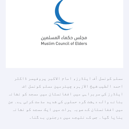
بنانے
والے
دہشت
گرد
حملوں
کی
شدید
مذمت
کرتی
ہے۔
مسلم کونسل آف ایلڈرز، امام الاکبر پروفیسر ڈاکٹر
احمد الطیب شیخ الازہر، چیئرمین مسلم کونسل اف
ایلڈرز کی سربراہی میں افغانستان میں مسجد کو نشانہ
بنانے والے دہشت گرد حملوں کی شدید مذمت کرتی ہے۔ جن
میں افغانستان کے صوبہ ہرات میں ایک مسجد کو نشانہ
بنایا گیا۔ جس کے نتیجے میں درجنوں بے گناہ