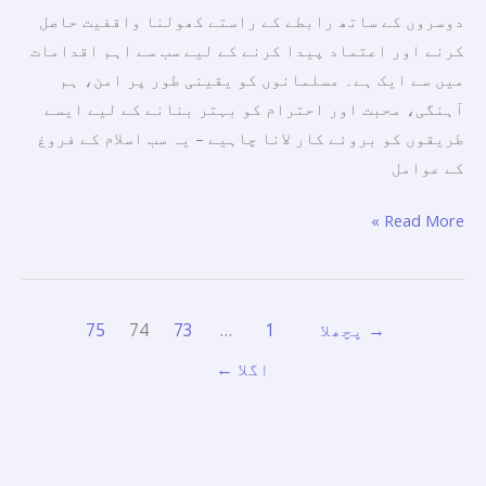
دوسروں کے ساتھ رابطے کے راستے کھولنا واقفیت حاصل
کرنے اور اعتماد پیدا کرنے کے لیے سب سے اہم اقدامات
میں سے ایک ہے۔ مسلمانوں کو یقینی طور پر امن، ہم
آہنگی، محبت اور احترام کو بہتر بنانے کے لیے ایسے
طریقوں کو بروئے کار لانا چاہیے – یہ سب اسلام کے فروغ
کے عوامل
Read More »
→
پچھلا
1
…
73
74
75
اگلا
←