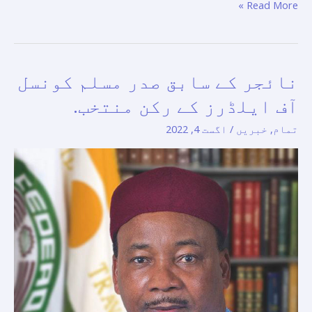
Read More »
نائجر كے سابق صدر مسلم كونسل
نائجر
كے
آف ایلڈرز کے ركن منتخب.
سابق
تمام
,
خبریں
/
اگست 4, 2022
صدر
مسلم
كونسل
آف
ایلڈرز
کے
ركن
منتخب.