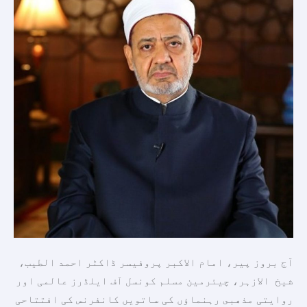
کے
رہنماؤں
کی
کانفرنس
میں
شرکت
کے
لئے
روانہ
ہوں
گے۔
آج بروز پیر، امام الاکبر پروفیسر ڈاکٹر احمد الطیب،
شیخ الازہر، چیئرمین مسلم کونسل آف ایلڈرز عالمی اور
روایتی مذهبى رہنماؤں کی ساتویں کانفرنس کی افتتاحی