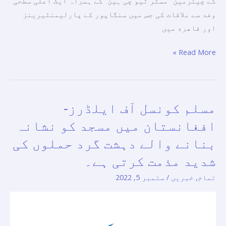
کے چیئرمین "مسٹر ٹیو چی ہین” کے ہمراہ ايک اعلی سطحی
کے
وفد سے ملاقات کی جس میں سنگاپور کے پارلیمنٹیرینز
مسائل
اور قاهره میں
سے
نمٹنے
Read More »
کے
طریقوں
پر
تبادلہ
مسلم کونسل آف ایلڈرز-
مسلم
خیال
کونسل
افغانستان میں مسجد کو نشانہ
کیا
آف
گیا-
بنانے والے دہشت گرد حملوں کی
ایلڈرز-
شدید مذمت کرتی ہے۔
افغانستان
میں
تمام
,
خبریں
/
ستمبر 5, 2022
مسجد
کو
نشانہ