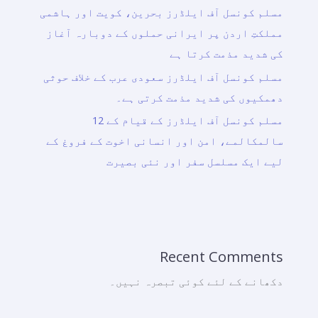
مسلم کونسل آف ایلڈرز بحرین، کویت اور ہاشمی
مملکتِ اردن پر ایرانی حملوں کے دوبارہ آغاز
کی شدید مذمت کرتا ہے
مسلم کونسل آف ایلڈرز سعودی عرب کے خلاف حوثی
دھمکیوں کی شدید مذمت کرتی ہے۔
مسلم کونسل آف ایلڈرز کے قیام کے 12
سالمکالمے، امن اور انسانی اخوت کے فروغ کے
لیے ایک مسلسل سفر اور نئی بصیرت
Recent Comments
دکھانے کے لئے کوئی تبصرہ نہیں۔