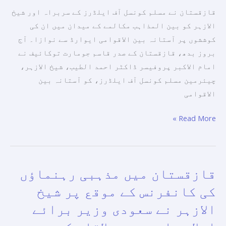
انٹرنیشنل
قازقستان نے مسلم کونسل آف ایلڈرز کے سربراہ اور شیخ
ايوارڈ
الازہر کو بین المذاہب مکالمے کے میدان میں ان کی
سے
کوششوں پر آستانہ بین الاقوامی ايوارڈ سے نوازا۔ آج
نوازا
بروز بدھ، قازقستان کے صدر قاسم جومارت توکائیف نے
گيا
امام الاکبر پروفیسر ڈاکٹر احمد الطیب، شیخ الازہر،
چیئرمین مسلم کونسل آف ایلڈرز، کو آستانہ بین
الاقوامی
Read More »
قازقستان میں مذہبی رہنماؤں
قازقستان
میں
کی کانفرنس کے موقع پر شيخ
مذہبی
الازہر نے سعودی وزیر برائے
رہنماؤں
کی