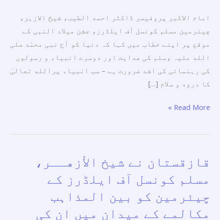
مدرسه
نبوت
امام الاکبر پروفیسر ڈاکٹر احمد الطیب، شیخ الازہر،
محمدیہ
چیئرمین مسلم کونسل آف ایلڈرز، جشن میلاد النبی کے
کی
موقع پر اپنے خطاب میں کہا کہ دنیا کو آج نبی محمّد صلی
تعلیمات
الله علیہ وسلم کی هدايت اور دوسرے انبیاء و رسولوں
نجات
کی رہنمائی کی اشد ضرورت ہے – سب انبیاء پرالله تعالیٰ
کا
کا درود و سلام […]
واحد
Read More »
راسته
ہیں۔
"
قازقستان نے شيخ الأزهــر،
قازقستان
نے
مسلم کونسل آف ایلڈرز کے
شيخ
چیئرمین کو بین المذاہب
الأزهــر،
مکالمے کے میدان میں ان کی
مسلم