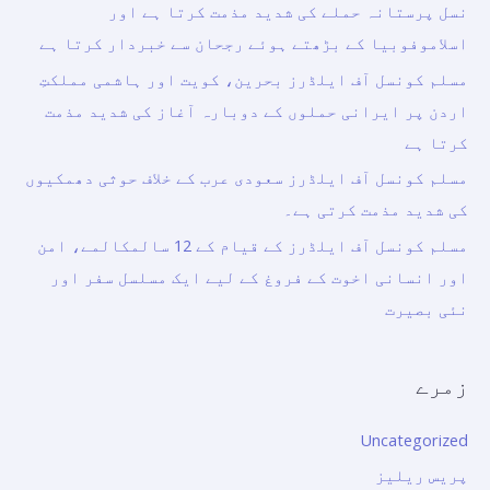
نسل پرستانہ حملے کی شدید مذمت کرتا ہے اور
اسلاموفوبیا کے بڑھتے ہوئے رجحان سے خبردار کرتا ہے
مسلم کونسل آف ایلڈرز بحرین، کویت اور ہاشمی مملکتِ
اردن پر ایرانی حملوں کے دوبارہ آغاز کی شدید مذمت
کرتا ہے
مسلم کونسل آف ایلڈرز سعودی عرب کے خلاف حوثی دھمکیوں
کی شدید مذمت کرتی ہے۔
مسلم کونسل آف ایلڈرز کے قیام کے 12 سالمکالمے، امن
اور انسانی اخوت کے فروغ کے لیے ایک مسلسل سفر اور
نئی بصیرت
زمرے
Uncategorized
پریس ریلیز