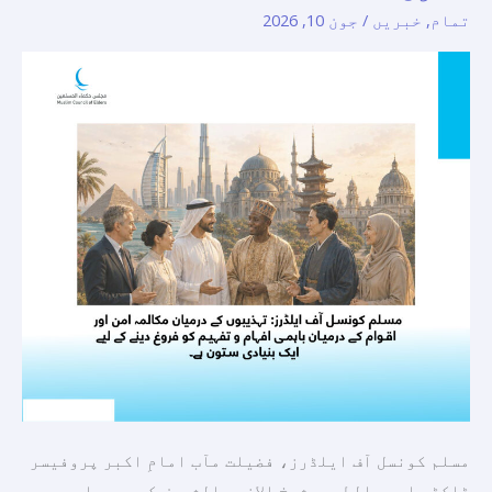
درمیان
تمام
,
خبریں
/
جون 10, 2026
مکالمہ
امن
اور
باہمی
افہام
و
تفہیم
کے
فروغ
کے
لیے
ایک
بنیادی
ستون
مسلم کونسل آف ایلڈرز، فضیلت مآب امامِ اکبر پروفیسر
ڈاکٹر احمد الطیب، شیخ الازہر الشریف کی سربراہی