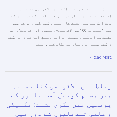
کردار
رباط میں منعقد ہونے والے بین الاقوامی کتاب اور
پر
اشاعت میلے میں مسلم کونسل آف ایلڈرز کے پویلین کے
گفتگو
تحت ایک ثقافتی نشست کا انعقاد کیا گیا، جس کا عنوان
کی
تھا: "منصوبہ 100 سوالات: منہج، عقیدہ اور شریعت”۔ اس
نشست سے الحکماء سینٹر برائے تحقیقِ امن کے ڈائریکٹر
ڈاکٹر سمیر بودینار نے خطاب کیا، جبکہ
Read More »
رباط بین الاقوامی کتاب میلہ
رباط
بین
میں مسلم کونسل آف ایلڈرز کے
الاقوامی
پویلین میں فکری نشست: تکنیکی
کتاب
و علمی تبدیلیوں کے دور میں
میلہ