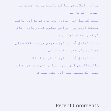
ہے اور اسلاموفوبیا کے بڑھتے ہوئے رجحان سے
خبردار کرتا ہے
مسلم کونسل آف ایلڈرز بحرین، کویت اور ہاشمی
مملکتِ اردن پر ایرانی حملوں کے دوبارہ آغاز
کی شدید مذمت کرتا ہے
مسلم کونسل آف ایلڈرز سعودی عرب کے خلاف حوثی
دھمکیوں کی شدید مذمت کرتی ہے۔
مسلم کونسل آف ایلڈرز کے قیام کے 12
سالمکالمے، امن اور انسانی اخوت کے فروغ کے
لیے ایک مسلسل سفر اور نئی بصیرت
Recent Comments