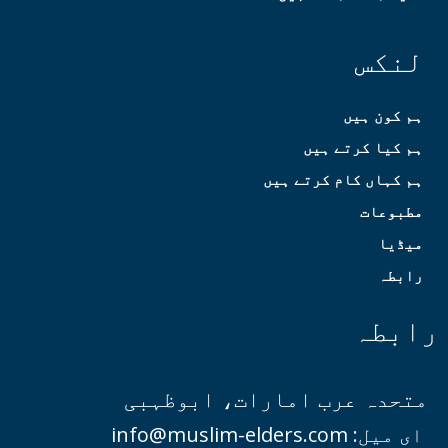
لنکس
ہم کون ہیں
ہم کیا کرتے ہیں
ہم کہاں کام کرتے ہیں
مطبوعات
میڈیا
رابطہ
رابطہ
متحدہ عرب امارات، ابوظہبی
ای میل: info@muslim-elders.com