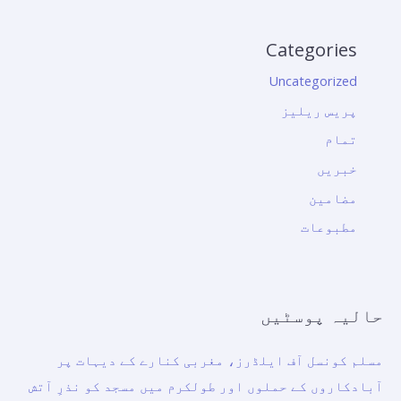
Categories
Uncategorized
پریس ریلیز
تمام
خبریں
مضامین
مطبوعات
حالیہ پوسٹیں
مسلم کونسل آف ایلڈرز، مغربی کنارے کے دیہات پر
آبادکاروں کے حملوں اور طولکرم میں مسجد کو نذرِ آتش