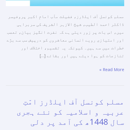
اور
باہمی
مسلم کونسل آف ایلڈرز، فضیلت مآب امامِ اکبر پروفیسر
ہم
ڈاکٹر احمد الطیب، شیخ الازہر الشریف کی سربراہی
آہنگی
میں، اس بات پر زور دیتی ہے کہ نفرت انگیز بیان، تعصب
پر
اور امتیازی رویے انسانی معاشروں کو درپیش سب سے بڑے
مبنی
خطرات میں سے ہیں۔ کیونکہ یہ تقسیم، اختلاف اور
دنیا
تنازعات کو ہوا دیتے ہیں اور بقائے […]
تعمیر
کی
Read More »
جا
سکے۔
مسلم کونسل آف ایلڈرز امّتِ
مسلم
کونسل
عربیہ و اسلامیہ کو نئے ہجری
آف
سال 1448ھ کی آمد پر دلی
ایلڈرز