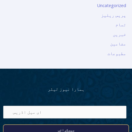
Uncategorized
پریس ریلیز
تمام
خبریں
مضامین
مطبوعات
ہمارا نیوز لیٹر
ا
ی
م
سبسکرائب