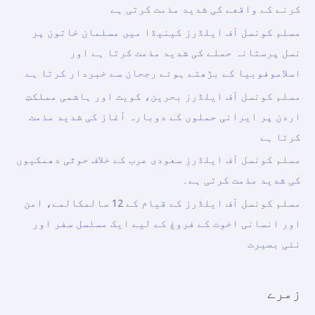
کرنے کے واقعے کی شدید مذمت کرتی ہے
مسلم کونسل آف ایلڈرز کینیڈا میں مسلمان خاتون پر
نسل پرستانہ حملے کی شدید مذمت کرتا ہے اور
اسلاموفوبیا کے بڑھتے ہوئے رجحان سے خبردار کرتا ہے
مسلم کونسل آف ایلڈرز بحرین، کویت اور ہاشمی مملکتِ
اردن پر ایرانی حملوں کے دوبارہ آغاز کی شدید مذمت
کرتا ہے
مسلم کونسل آف ایلڈرز سعودی عرب کے خلاف حوثی دھمکیوں
کی شدید مذمت کرتی ہے۔
مسلم کونسل آف ایلڈرز کے قیام کے 12 سالمکالمے، امن
اور انسانی اخوت کے فروغ کے لیے ایک مسلسل سفر اور
نئی بصیرت
زمرے