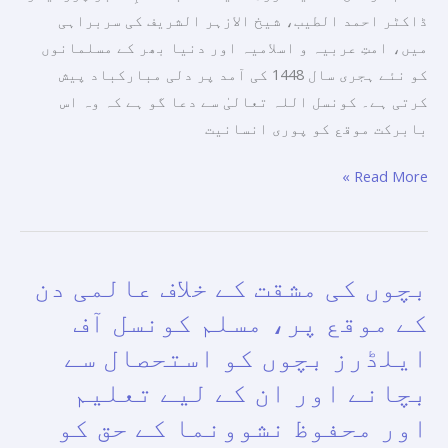
ڈاکٹر احمد الطیب، شیخ الازہر الشریف کی سربراہی
میں، امتِ عربیہ و اسلامیہ اور دنیا بھر کے مسلمانوں
کو نئے ہجری سال 1448 کی آمد پر دلی مبارکباد پیش
کرتی ہے۔ کونسل اللہ تعالیٰ سے دعا گو ہے کہ وہ اس
بابرکت موقع کو پوری انسانیت
Read More »
بچوں کی مشقت کے خلاف عالمی دن
بچوں
کی
کے موقع پر، مسلم کونسل آف
مشقت
ایلڈرز بچوں کو استحصال سے
کے
بچانے اور ان کے لیے تعلیم
خلاف
عالمی
اور محفوظ نشوونما کے حق کو
دن