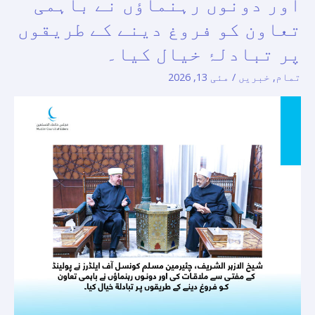
اور دونوں رہنماؤں نے باہمی
مسلم
کونسل
تعاون کو فروغ دینے کے طریقوں
آف
پر تبادلۂ خیال کیا۔
ایلڈرز
تمام
,
خبریں
/
مئی 13, 2026
نے
پولینڈ
کے
مفتی
سے
ملاقات
کی
اور
دونوں
رہنماؤں
نے
باہمی
تعاون