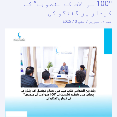
"100 سوالات کے منصوبے” کے
میلے
میں
کردار پر گفتگو کی
مسلم
تمام
,
خبریں
/
مئی 13, 2026
کونسل
آف
ایلڈرز
کے
پویلین
میں
منعقدہ
نشست
نے
"100
سوالات
کے
منصوبے”
کے