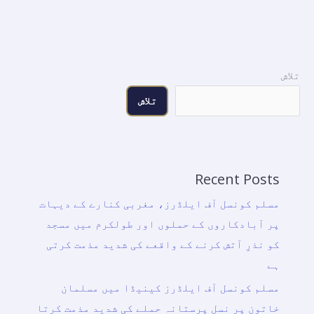
تلاش
تلاش
Recent Posts
مسلم کونسل آف ایلڈرز، مغربی کنارے کے دیہات
پر آبادکاروں کے حملوں اور طولکرم میں مسجد
کو نذرِ آتش کرنے کے واقعے کی شدید مذمت کرتی
ہے
مسلم کونسل آف ایلڈرز کینیڈا میں مسلمان
خاتون پر نسل پرستانہ حملے کی شدید مذمت کرتا