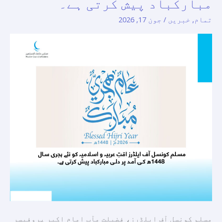
مبارکباد پیش کرتی ہے۔
امّتِ
عربیہ
تمام
,
خبریں
/
جون 17, 2026
و
اسلامیہ
کو
نئے
ہجری
سال
1448ھ
کی
آمد
پر
دلی
مبارکباد
پیش
کرتی
ہے۔
مسلم کونسل آف ایلڈرز، فضیلت مآب امامِ اکبر پروفیسر