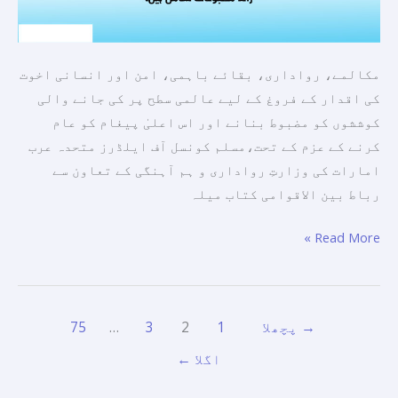
کر
رہی
ہے،
مکالمے، رواداری، بقائے باہمی، امن اور انسانی اخوت
جس
کی اقدار کے فروغ کے لیے عالمی سطح پر کی جانے والی
میں
کوششوں کو مضبوط بنانے اور اس اعلیٰ پیغام کو عام
پانچ
کرنے کے عزم کے تحت،مسلم کونسل آف ایلڈرز متحدہ عرب
زبانوں
امارات کی وزارتِ رواداری و ہم آہنگی کے تعاون سے
میں
رباط بین الاقوامی کتاب میلہ
شائع
شدہ
Read More »
275
سے
زائد
→
پچھلا
1
2
3
…
75
مطبوعات
شامل
اگلا
←
ہیں۔