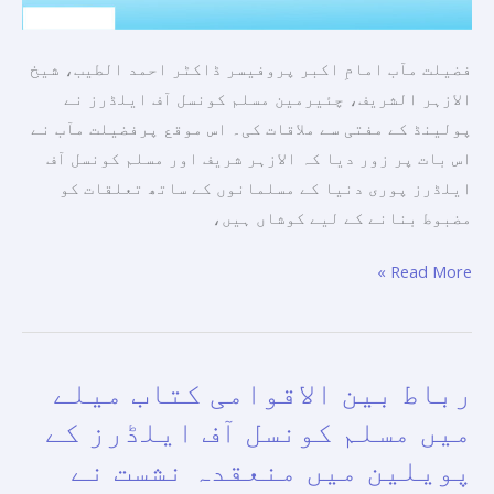
کو
فروغ
فضیلت مآب امامِ اکبر پروفیسر ڈاکٹر احمد الطیب، شیخ
دینے
الازہر الشریف، چئیرمین مسلم کونسل آف ایلڈرز نے
کے
پولینڈ کے مفتی سے ملاقات کی۔ اس موقع پرفضیلت مآب نے
طریقوں
اس بات پر زور دیا کہ الازہر شریف اور مسلم کونسل آف
پر
ایلڈرز پوری دنیا کے مسلمانوں کے ساتھ تعلقات کو
تبادلۂ
مضبوط بنانے کے لیے کوشاں ہیں،
خیال
کیا۔
Read More »
رباط بین الاقوامی کتاب میلے
رباط
بین
میں مسلم کونسل آف ایلڈرز کے
الاقوامی
پویلین میں منعقدہ نشست نے
کتاب