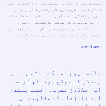
کے
مسلم کونسل آف ایلڈرز، فضیلت مآب امامِ اکبر پروفیسر
لیے
ڈاکٹر احمد الطیب، شیخ الازہر الشریف کی سربراہی
مشترکہ
میں، اس بات کی تصدیق کرتی ہے کہ ماحولیات کا تحفظ
کوششوں
اور قدرتی وسائل کی حفاظت ایک مشترکہ اخلاقی اور
کو
انسانی ذمہ داری ہے، جس کے لیے دنیا بھر کی اجتماعی
مضبوط
کوششیں ناگزیر ہیں تاکہ بڑھتے ہوئے ماحولیاتی
بنانے
Read More »
کی
ضرورت
پر
زور
عالمی یومِ امن کے ساتھ باہمی
عالمی
دیتی
یومِ
زندگی کے موقع پرمسلم کونسل
ہے۔
امن
آف ایلڈرز نفرت، انتہاپسندی
کے
اور تنازعات کے مقابلے میں
ساتھ
باہمی
امن اور بقائے باہمی کی اقدار