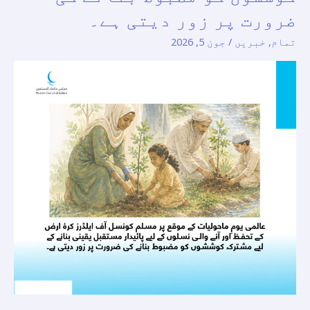
کونسل
ضرورت پر زور دیتی ہے۔
آف
ایلڈرز
تمام
,
خبریں
/
جون 5, 2026
کرۂ
ارض
کے
تحفظ
اور
آنے
والی
نسلوں
کے
لیے
پائیدار
مستقبل
یقینی
بنانے