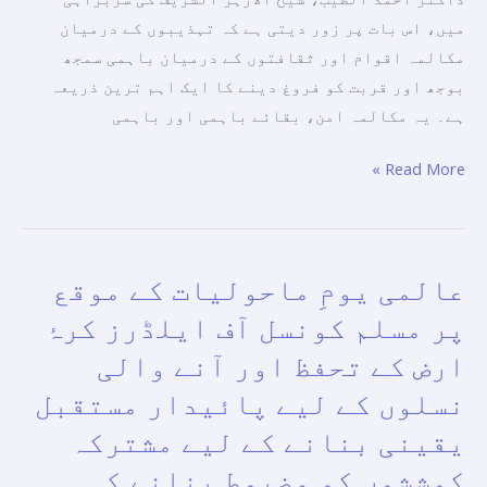
میں، اس بات پر زور دیتی ہے کہ تہذیبوں کے درمیان
مکالمہ اقوام اور ثقافتوں کے درمیان باہمی سمجھ
بوجھ اور قربت کو فروغ دینے کا ایک اہم ترین ذریعہ
ہے۔ یہ مکالمہ امن، بقائے باہمی اور باہمی
Read More »
عالمی یومِ ماحولیات کے موقع
عالمی
یومِ
پر مسلم کونسل آف ایلڈرز کرۂ
ماحولیات
ارض کے تحفظ اور آنے والی
کے
نسلوں کے لیے پائیدار مستقبل
موقع
پر
یقینی بنانے کے لیے مشترکہ
مسلم
کوششوں کو مضبوط بنانے کی