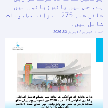
تعاون
ہے، جس میں پانچ زبانوں میں
سے
شائع شدہ 275 سے زائد مطبوعات
مسلم
شامل ہیں۔
کونسل
آف
تمام
,
خبریں
/
اپریل 30, 2026
ایلڈرز
رباط
بین
الاقوامی
کتاب
میلہ
2026
میںخصوصی
پویلین
کے
ساتھ
شرکت