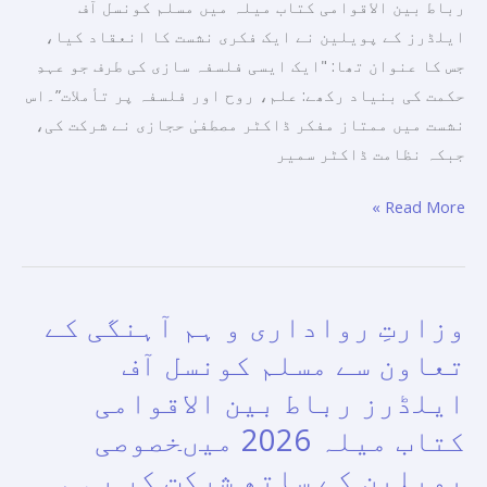
رباط بین الاقوامی کتاب میلہ میں مسلم کونسل آف
فلسفۂ
ایلڈرز کے پویلین نے ایک فکری نشست کا انعقاد کیا،
حکمت
جس کا عنوان تھا: "ایک ایسی فلسفہ سازی کی طرف جو عہدِ
پر
حکمت کی بنیاد رکھے: علم، روح اور فلسفہ پر تأملات”۔اس
گفتگو
نشست میں ممتاز مفکر ڈاکٹر مصطفیٰ حجازی نے شرکت کی،
جبکہ نظامت ڈاکٹر سمیر
Read More »
وزارتِ رواداری و ہم آہنگی کے
وزارتِ
رواداری
تعاون سے مسلم کونسل آف
و
ایلڈرز رباط بین الاقوامی
ہم
کتاب میلہ 2026 میںخصوصی
آہنگی
کے
پویلین کے ساتھ شرکت کر رہی