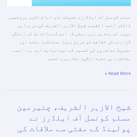
باہمی
کی
مسلم کونسل آف ایلڈرز، فضیلت مآب امامِ اکبر پروفیسر
اقدار
ڈاکٹر احمد الطیب، شیخ الازہر الشریف کی سربراہی
کو
میں، اس بات پر زور دیتی کہ امن کے ساتھ مل کر زندگی
فروغ
گزارنے کی ثقافت کو فروغ دینا مستحکم، متحد اور
دینے
مضبوط معاشروں کی تعمیر کے لیے نہایت اہم ہے۔ ایسے
کی
معاشرے ہی نفرت انگیز تقاریر، تعصب
اپیل
Read More »
کرتی
ہے۔
شیخ الازہر الشریف، چئیرمین
شیخ
الازہر
مسلم کونسل آف ایلڈرز نے
الشریف،
پولینڈ کے مفتی سے ملاقات کی
چئیرمین