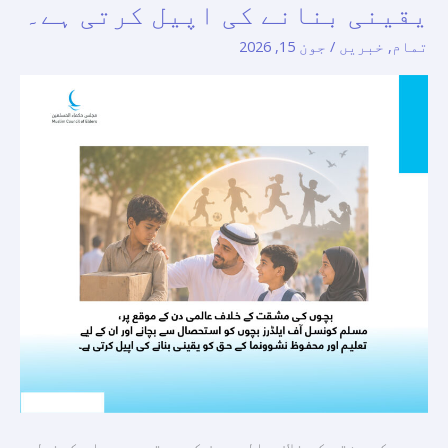
یقینی بنانے کی اپیل کرتی ہے۔
کے
تمام
,
خبریں
/
جون 15, 2026
موقع
پر،
مسلم
کونسل
آف
ایلڈرز
بچوں
کو
استحصال
سے
بچانے
اور
ان
کے
لیے
بچوں کی مشقت کے خلاف عالمی دن کے موقع پر مسلم کونسل