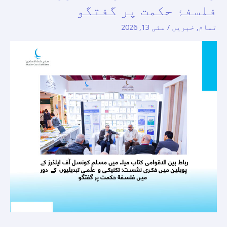
میں
فلسفۂ حکمت پر گفتگو
مسلم
تمام
,
خبریں
/
مئی 13, 2026
کونسل
آف
ایلڈرز
کے
پویلین
میں
فکری
نشست:
تکنیکی
و
علمی
تبدیلیوں
کے
دور
میں