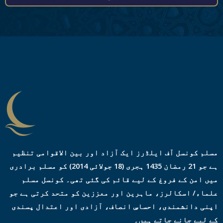
ی
ل
ا
ڈ
ر
ی
س
*
مسلم کونسل آف ایلڈرز ایک آزاد اور بین الاقوامی تنظیم
ہے جو 21 رمضان 1435 ہجری (18 جولائی 2014) کو مسلم برادری
میں امن کے فروغ کے لیے قائم کی گئی تھی۔ کونسل مسلم
علماء/ اسکالرز، ماہرین اور معززین کو متحد کرتی ہے جو
اپنی دانشمندی، احساسِ انصاف، آزادی اور اعتدال پسندی
کے لیے جانے جاتے ہیں۔