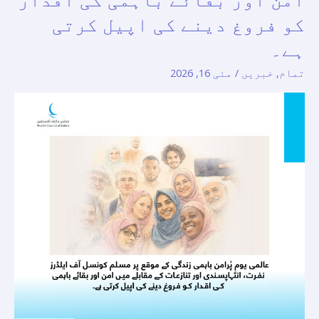
زندگی
کو فروغ دینے کی اپیل کرتی
کے
ہے۔
موقع
پرمسلم
تمام
,
خبریں
/
مئی 16, 2026
کونسل
آف
ایلڈرز
نفرت،
انتہاپسندی
اور
تنازعات
کے
مقابلے
میں
امن
اور
بقائے