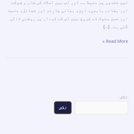
تین جلدوں پر محیط ہے اور اس میں اسلام کی شان و شوکت
اور بقائے باہمی، امن، بھائی چارے، اور فضائل، محبت
اور حسن سلوک کے فروغ میں اس کے کردار پر روشنی ڈالی
گئی ہے۔ […]
Read More »
تلاش
تلاش