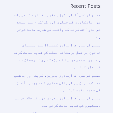
Recent Posts
مسلم کونسل آف ایلڈرز، مغربی کنارے کے دیہات
پر آبادکاروں کے حملوں اور طولکرم میں مسجد
کو نذرِ آتش کرنے کے واقعے کی شدید مذمت کرتی
ہے
مسلم کونسل آف ایلڈرز کینیڈا میں مسلمان
خاتون پر نسل پرستانہ حملے کی شدید مذمت کرتا
ہے اور اسلاموفوبیا کے بڑھتے ہوئے رجحان سے
خبردار کرتا ہے
مسلم کونسل آف ایلڈرز بحرین، کویت اور ہاشمی
مملکتِ اردن پر ایرانی حملوں کے دوبارہ آغاز
کی شدید مذمت کرتا ہے
مسلم کونسل آف ایلڈرز سعودی عرب کے خلاف حوثی
دھمکیوں کی شدید مذمت کرتی ہے۔