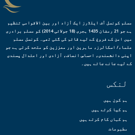
مسلم کونسل آف ایلڈرز ایک آزاد اور بین الاقوامی تنظیم
ہے جو 21 رمضان 1435 ہجری (18 جولائی 2014) کو مسلم برادری
میں امن کے فروغ کے لیے قائم کی گئی تھی۔ کونسل مسلم
علماء/ اسکالرز، ماہرین اور معززین کو متحد کرتی ہے جو
اپنی دانشمندی، احساسِ انصاف، آزادی اور اعتدال پسندی
کے لیے جانے جاتے ہیں۔
لنکس
ہم کون ہیں
ہم کیا کرتے ہیں
ہم کہاں کام کرتے ہیں
مطبوعات