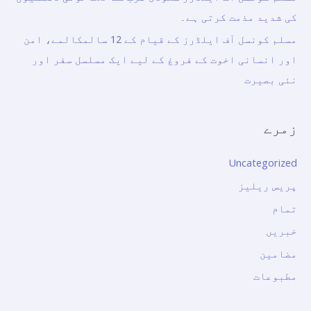
کی شدید مذمت کرتی ہے۔
مسلم کونسل آف ایلڈرز کے قیام کے 12 سالمکالمے، امن
اور انسانی اخوت کے فروغ کے لیے ایک مسلسل سفر اور
نئی بصیرت
زمرے
Uncategorized
پریس ریلیز
تمام
خبریں
مضامین
مطبوعات