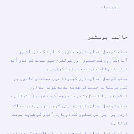
مطبوعات
حالیہ پوسٹیں
مسلم کونسل آف ایلڈرز، مغربی کنارے کے دیہات پر
آبادکاروں کے حملوں اور طولکرم میں مسجد کو نذرِ آتش
کرنے کے واقعے کی شدید مذمت کرتی ہے
مسلم کونسل آف ایلڈرز کینیڈا میں مسلمان خاتون پر
نسل پرستانہ حملے کی شدید مذمت کرتا ہے اور
اسلاموفوبیا کے بڑھتے ہوئے رجحان سے خبردار کرتا ہے
مسلم کونسل آف ایلڈرز بحرین، کویت اور ہاشمی مملکتِ
اردن پر ایرانی حملوں کے دوبارہ آغاز کی شدید مذمت
کرتا ہے
مسلم کونسل آف ایلڈرز سعودی عرب کے خلاف حوثی دھمکیوں