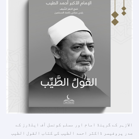
الازہر کے گرینڈ امام اور مسلم کونسل آف ایلڈرز کے
صدر پروفیسر ڈاکٹر احمد الطیب کی کتاب القول الطیب