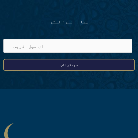
ہمارا نیوز لیٹر
ا
ی
م
سبسکرائب
ی
ل
ا
ڈ
ر
ی
س
*