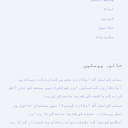
تمام
خبریں
مضامین
مطبوعات
حالیہ پوسٹیں
مسلم کونسل آف ایلڈرز، مغربی کنارے کے دیہات پر
آبادکاروں کے حملوں اور طولکرم میں مسجد کو نذرِ آتش
کرنے کے واقعے کی شدید مذمت کرتی ہے
مسلم کونسل آف ایلڈرز کینیڈا میں مسلمان خاتون پر
نسل پرستانہ حملے کی شدید مذمت کرتا ہے اور
اسلاموفوبیا کے بڑھتے ہوئے رجحان سے خبردار کرتا ہے