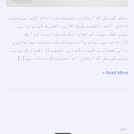
اپنی
ہمدردی
مسلم کونسل آف ایلڈرز، فضیلت مآب امامِ اکبر پروفیسر
اور
ڈاکٹر احمد الطیب، شیخ الازہر الشریف کی سربراہی
یکجہتی
میں، قطر میں رأس لفان انڈسٹریل ایریا کے ایک
کا
کارخانے میں ہونے والے دھماکے کے نتیجے میں جانی و
اظہار
مالی نقصان پر گہرے دکھ اور افسوس کا اظہار کرتی ہے۔
کرتی
مسلم کونسل آف ایلڈرز اس افسوسناک حادثے میں […]
ہے۔
Read More »
تلاش