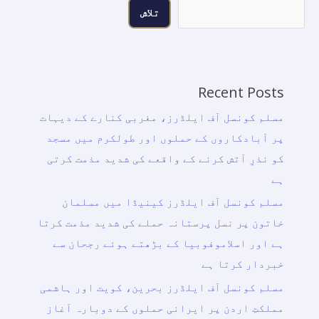
تلاش
Recent Posts
مسلم کونسل آف ایلڈرز، مغربی کنارے کے دیہات
پر آبادکاروں کے حملوں اور طولکرم میں مسجد
کو نذرِ آتش کرنے کے واقعے کی شدید مذمت کرتی
ہے
مسلم کونسل آف ایلڈرز کینیڈا میں مسلمان
خاتون پر نسل پرستانہ حملے کی شدید مذمت کرتا
ہے اور اسلاموفوبیا کے بڑھتے ہوئے رجحان سے
خبردار کرتا ہے
مسلم کونسل آف ایلڈرز بحرین، کویت اور ہاشمی
مملکتِ اردن پر ایرانی حملوں کے دوبارہ آغاز