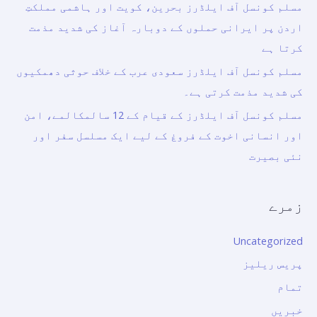
مسلم کونسل آف ایلڈرز بحرین، کویت اور ہاشمی مملکتِ
اردن پر ایرانی حملوں کے دوبارہ آغاز کی شدید مذمت
کرتا ہے
مسلم کونسل آف ایلڈرز سعودی عرب کے خلاف حوثی دھمکیوں
کی شدید مذمت کرتی ہے۔
مسلم کونسل آف ایلڈرز کے قیام کے 12 سالمکالمے، امن
اور انسانی اخوت کے فروغ کے لیے ایک مسلسل سفر اور
نئی بصیرت
زمرے
Uncategorized
پریس ریلیز
تمام
خبریں