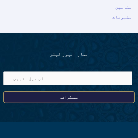
مضامین
مطبوعات
ہمارا نیوز لیٹر
ا
ی
م
سبسکرائب
ی
ل
ا
ڈ
ر