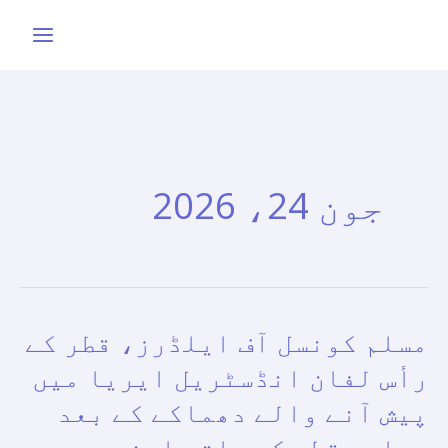
واد
ر
ائیں۔
جون 24، 2026
مسلم کونسل آف ایلڈرز، قطر کے
مسلم
کونسل
رأس لفان انڈسٹریل ایریا میں
آف
پیش آنے والے دھماکے کے بعد
ایلڈرز،
ریاستِ قطر کے ساتھ اپنی
قطر