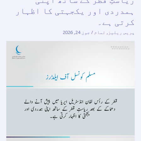
کے
ہمدردی اور یکجہتی کا اظہار
رأس
کرتی ہے۔
لفان
پریس ریلیز
,
تمام
/
جون 24, 2026
انڈسٹریل
ایریا
میں
پیش
آنے
والے
دھماکے
کے
بعد
ریاستِ
قطر
کے
ساتھ