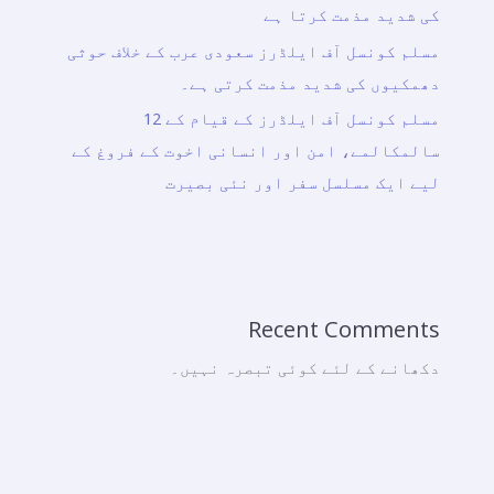
کی شدید مذمت کرتا ہے
مسلم کونسل آف ایلڈرز سعودی عرب کے خلاف حوثی
دھمکیوں کی شدید مذمت کرتی ہے۔
مسلم کونسل آف ایلڈرز کے قیام کے 12
سالمکالمے، امن اور انسانی اخوت کے فروغ کے
لیے ایک مسلسل سفر اور نئی بصیرت
Recent Comments
دکھانے کے لئے کوئی تبصرہ نہیں۔