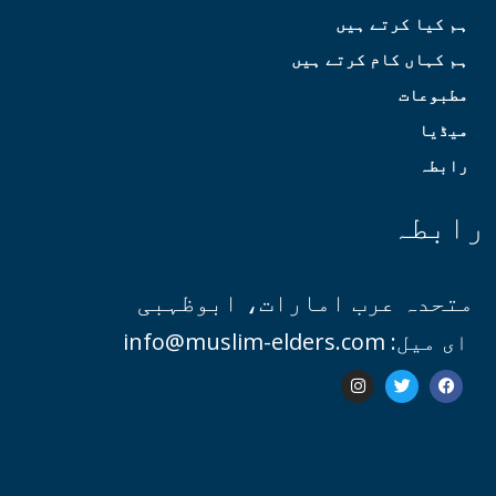
ہم کیا کرتے ہیں
ہم کہاں کام کرتے ہیں
مطبوعات
میڈیا
رابطہ
رابطہ
متحدہ عرب امارات، ابوظہبی
ای میل: info@muslim-elders.com
I
T
F
n
w
a
s
i
c
t
t
e
a
t
b
g
e
o