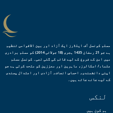
ی
س
*
مسلم کونسل آف ایلڈرز ایک آزاد اور بین الاقوامی تنظیم
ہے جو 21 رمضان 1435 ہجری (18 جولائی 2014) کو مسلم برادری
میں امن کے فروغ کے لیے قائم کی گئی تھی۔ کونسل مسلم
علماء/ اسکالرز، ماہرین اور معززین کو متحد کرتی ہے جو
اپنی دانشمندی، احساسِ انصاف، آزادی اور اعتدال پسندی
کے لیے جانے جاتے ہیں۔
لنکس
ہم کون ہیں