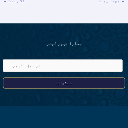
→
پچھلا پوسٹ
اگلا پوسٹ
←
ہمارا نیوز لیٹر
ا
ی
م
سبسکرائب
ی
ل
ا
ڈ
ر
ی