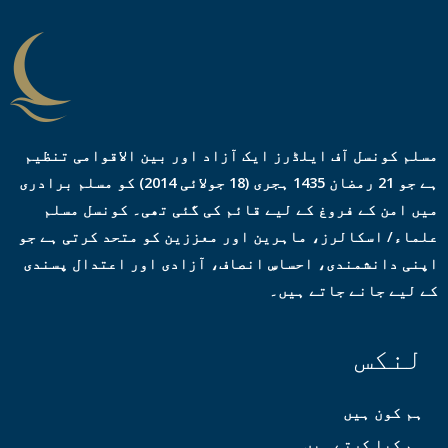
س
*
مسلم کونسل آف ایلڈرز ایک آزاد اور بین الاقوامی تنظیم
ہے جو 21 رمضان 1435 ہجری (18 جولائی 2014) کو مسلم برادری
میں امن کے فروغ کے لیے قائم کی گئی تھی۔ کونسل مسلم
علماء/ اسکالرز، ماہرین اور معززین کو متحد کرتی ہے جو
اپنی دانشمندی، احساسِ انصاف، آزادی اور اعتدال پسندی
کے لیے جانے جاتے ہیں۔
لنکس
ہم کون ہیں
ہم کیا کرتے ہیں