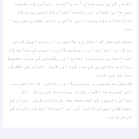
اظہار کرتی ہے، جہاں آنے والے دو زلزلوں کے نتیجے
میں جانی نقصان اور متعدد افراد کے زخمی ہونے کے
ساتھ ساتھ بڑے پیمانے پر مالی و مادی نقصان بھی ہوا
ہے۔
مسلم کونسل آف ایلڈرز، عالمی برادری سے اپیل کرتی
ہے کہ وہ امدادی اور ریسکیو کارروائیوں کی حمایت کے
لیے انسانی ہمدردی، تعاون اور یکجہتی کو مزید مضبوط
بنائے، متاثرین کی مدد کرے اور لاپتہ افراد کی تلاش کے
عمل کو تیز کرے۔
کونسل نے جمہوریہ وینزویلا اور متاثرہ خاندانوں سے
دلی تعزیت کا اظہار کرتے ہوئے دعا کی ہے کہ اللہ
تعالیٰ زخمیوں کو جلد صحت عطا فرمائے، لاپتہ افراد کو
بحفاظت واپس لوٹائے، اور اس المناک آفت کے اثرات کو
کم فرمائے۔