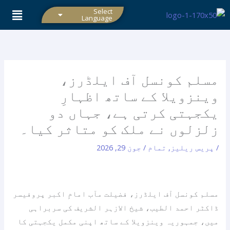
واد
Select
Language
ر
ائیں۔
مسلم کونسل آف ایلڈرز،
وینزویلا کے ساتھ اظہارِ
یکجہتی کرتی ہے، جہاں دو
زلزلوں نے ملک کو متاثر کیا۔
/
پریس ریلیز
,
تمام
/
جون 29, 2026
مسلم کونسل آف ایلڈرز، فضیلت مآب امامِ اکبر پروفیسر
ڈاکٹر احمد الطیب، شیخ الازہر الشریف کی سربراہی
میں، جمہوریہ وینزویلا کے ساتھ اپنی مکمل یکجہتی کا