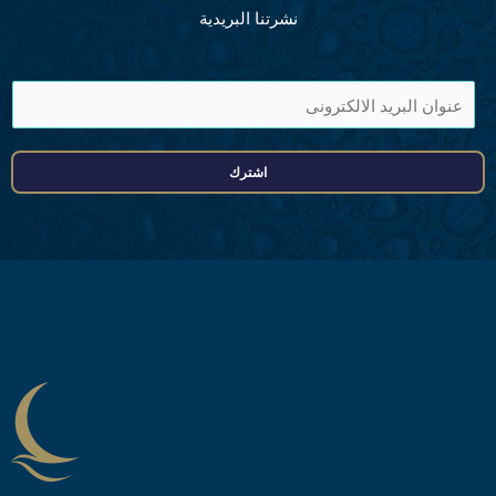
نشرتنا البريدية
ا
ی
م
اشترك
ی
ل
ا
ڈ
ر
ی
س
*