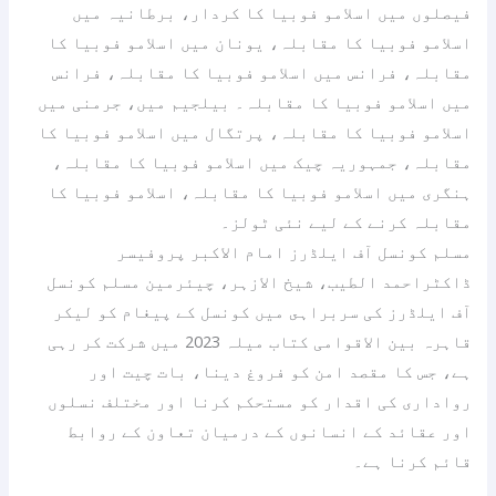
فیصلوں میں اسلامو فوبیا کا کردار، برطانیہ میں
اسلامو فوبیا کا مقابلہ، یونان میں اسلامو فوبیا کا
مقابلہ، فرانس میں اسلامو فوبیا کا مقابلہ، فرانس
میں اسلامو فوبیا کا مقابلہ۔ بیلجیم میں، جرمنی میں
اسلامو فوبیا کا مقابلہ، پرتگال میں اسلامو فوبیا کا
مقابلہ، جمہوریہ چیک میں اسلامو فوبیا کا مقابلہ،
ہنگری میں اسلامو فوبیا کا مقابلہ، اسلامو فوبیا کا
مقابلہ کرنے کے لیے نئی ٹولز۔
مسلم كونسل آف ایلڈرز امام الاکبر پروفیسر
ڈاکٹراحمد الطیب، شیخ الازہر، چیئرمین مسلم کونسل
آف ایلڈرز کی سربراہى میں كونسل کے پیغام كو ليكر
قاہرہ بین الاقوامی کتاب میلہ 2023 میں شرکت کر رہی
ہے، جس کا مقصد امن کو فروغ دینا، بات چیت اور
رواداری کی اقدار کو مستحکم کرنا اور مختلف نسلوں
اور عقائد کے انسانوں کے درمیان تعاون کے روابط
قائم کرنا ہے۔