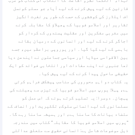
قارئین کے لیے پیش کرنے کے لیے آیا، جو مسلم کونسل
اف ایلڈرز کی کوششوں کے حصے کے طور پر نفرت انگیز
تقاریر اور اسلامو فوبیا کے پھیلاؤ کا مقابلہ کرنے
میں مغربی مفکرین اور عقلیت پسندوں کے کردار کو
اجاگر کرنے کے لیے اور انسانوں کے درمیان بقائے
باہمی کے لیے کیا گیا۔ اور یوروپی براعظم میں، جسے
بین الاقوامی میڈیا اور سیاسی جماعتوں نے ایندھن دیا
تھا جنہوں نے اپنے مفادات اور انتخابی فوائد کو ایک
حقیقی ماحول پیدا کرنے کے لیے پیش کیا۔
یہ کتاب دو اہم محوروں کی مناسب پیشکش فراہم کرتی
ہے، پہلا: یورپ میں اسلامو فوبیا کے تیزی سے پھیلنے کی
پہچان۔ دوسرا: یہ تسلیم کرتے ہوئے کہ اس عمل کو
مسلمانوں کے لیے انسانی سلوک، تکثیریت اور انصاف کے
متضاد بیانات کا سامنا ہے، اور ہمیشہ سامنا رہے گا۔
"یورپ میں اسلامو فوبیا کا مقابلہ” کتاب میں مندرجہ
ذیل موضوعات شامل ہے: انسانی حقوق سے متعلق عدالتی