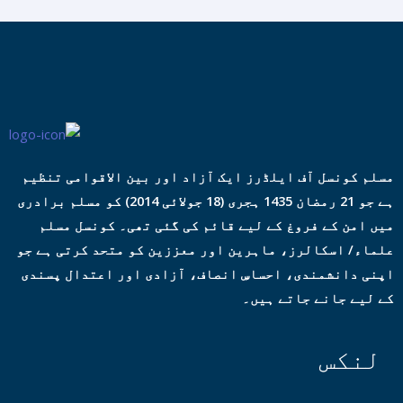
مسلم کونسل آف ایلڈرز ایک آزاد اور بین الاقوامی تنظیم
ہے جو 21 رمضان 1435 ہجری (18 جولائی 2014) کو مسلم برادری
میں امن کے فروغ کے لیے قائم کی گئی تھی۔ کونسل مسلم
علماء/ اسکالرز، ماہرین اور معززین کو متحد کرتی ہے جو
اپنی دانشمندی، احساسِ انصاف، آزادی اور اعتدال پسندی
کے لیے جانے جاتے ہیں۔
لنکس