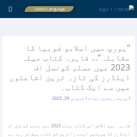
واد
Select Language
ر
ائیں۔
"یورپ میں اسلامو فوبیا کا
مقابلہ”… قاہرہ کتاب میلہ
2023 میں مسلم کونسل اف
ایلڈرز کی تازہ ترین اشاعتوں
میں سے ایک کتاب۔
/
پریس ریلیز
,
تمام
/
جنوری 29, 2023
قاہرہ بین الاقوامی کتاب میلے 2023 میں مسلم کونسل اف
ایلڈرز کا پویلین اپنے زائرین کو کتاب پیش کر رہا ہے