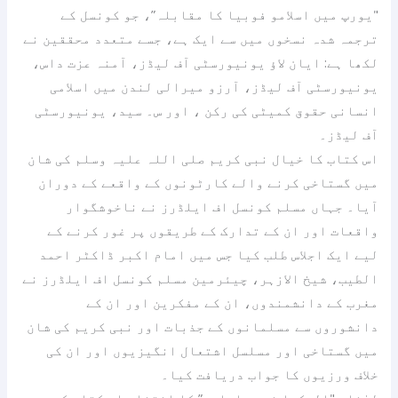
"یورپ میں اسلامو فوبیا کا مقابلہ”، جو کونسل کے
ترجمہ شدہ نسخوں میں سے ایک ہے، جسے متعدد محققین نے
لکھا ہے: ایان لاؤ یونیورسٹی آف لیڈز، آمنہ عزت داس،
یونیورسٹی آف لیڈز، آرزو میرالی لندن میں اسلامی
انسانی حقوق کمیٹی کی رکن ، اور س۔ سید، یونیورسٹی
آف لیڈز۔
اس کتاب کا خیال نبی کریم صلی اللہ علیہ وسلم کی شان
میں گستاخی کرنے والے کارٹونوں کے واقعے کے دوران
آیا۔ جہاں مسلم کونسل اف ایلڈرز نے ناخوشگوار
واقعات اور ان کے تدارک کے طریقوں پر غور کرنے کے
لیے ایک اجلاس طلب کیا جس میں امام اکبر ڈاکٹر احمد
الطیب، شیخ الازہر، چیئرمین مسلم کونسل اف ایلڈرز نے
مغرب کے دانشمندوں، ان کے مفکرین اور ان کے
دانشوروں سے مسلمانوں کے جذبات اور نبی کریم کی شان
میں گستاخی اور مسلسل اشتعال انگیزیوں اور ان کی
خلاف ورزیوں کا جواب دریافت کیا۔
لہٰذا، "الحکما نشرو اشاعت” کا انتخاب اس کتاب کو عرب