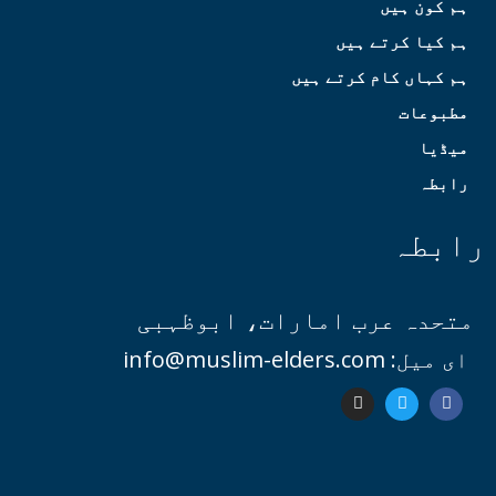
ہم کون ہیں
ہم کیا کرتے ہیں
ہم کہاں کام کرتے ہیں
مطبوعات
میڈیا
رابطہ
رابطہ
متحدہ عرب امارات، ابوظہبی
ای میل: info@muslim-elders.com
I
T
F
n
w
a
s
i
c
t
t
e