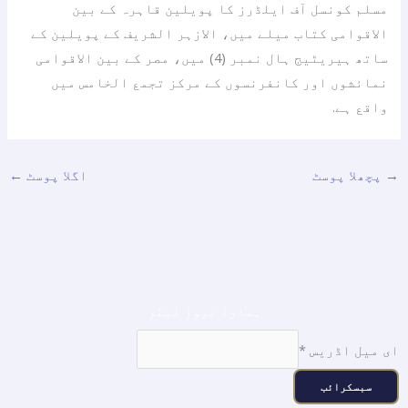
مسلم کونسل آف ایلڈرز کا پویلین قاہرہ کے بین
الاقوامی کتاب میلے میں، الازہر الشریف کے پویلین کے
ساتھ ہیریٹیج ہال نمبر (4) میں، مصر کے بین الاقوامی
نمائشوں اور کانفرنسوں کے مرکز تجمع الخامس میں
واقع ہے.
→
پچھلا پوسٹ
اگلا پوسٹ
←
ہمارا نیوز لیٹر
ای میل اڈریس
*
سبسکرائب