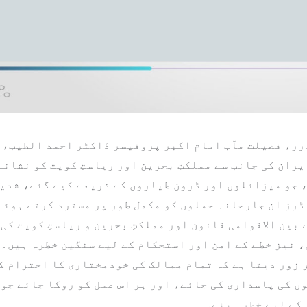
ز، فضیلت مآب امامِ اکبر پروفیسر ڈاکٹر احمد الطیب، ش
ران کی جانب سے مملکتِ بحرین اور ریاستِ کویت کو نشانہ
 جو میزائلوں اور ڈرون طیاروں کے ذریعے کیے گئے، شدید
رز ان جارحانہ حملوں کو مکمل طور پر مسترد کرتے ہوئے 
 بین الاقوامی قانون اور مملکتِ بحرین و ریاستِ کویت کی
، نیز خطے کے امن اور استحکام کے لیے سنگین خطرہ ہیں۔ 
 زور دیتا ہے کہ تمام ممالک کی خودمختاری کا احترام کی
 کی پاسداری کی جائے، اور ہر اس عمل کو روکا جائے جو 
 کے لیے خطرہ بنے۔