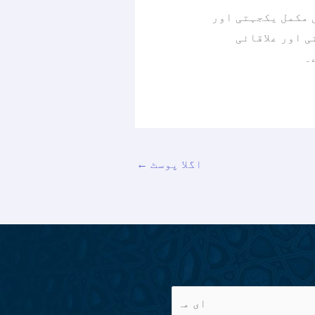
 مکمل یکجہتی اور
ی اور علاقائی
۔
اگلا پوسٹ
←