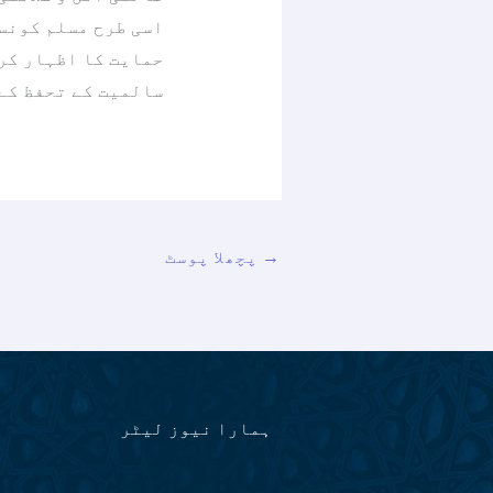
اسی طرح مسلم کونسل
حمایت کا اظہار کرت
سالمیت کے تحفظ کے
→
پچھلا پوسٹ
ہمارا نیوز لیٹر