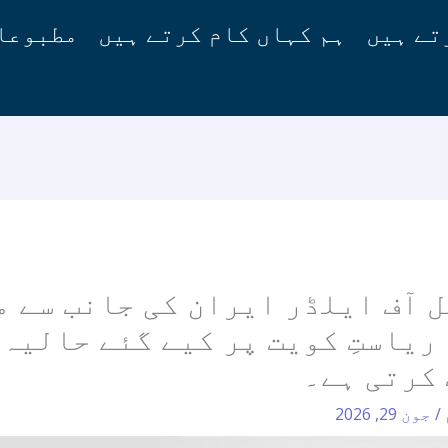
تے ہیں
ہم کہاں کام کرتے ہیں
مطبوعا
 آف ایلڈر ایران کی جانب سے م
ریاستِ کویت پر کیے گئے حالیہ 
کرتی ہے۔
/
جون 29, 2026