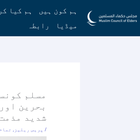
واد
ہم کون ہیں
ہم کیا کر
ر
ائیں۔
میڈیا
رابطہ
مسلم کونسل
بحرین اور 
شدید مذمت 
/
پریس ریلیز
,
تمام