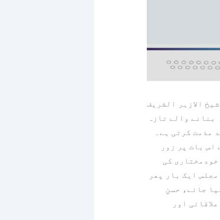
یخ الازہر الشریف
 بنانے والے تازہ
 مذمت کرتی ہے۔
اس بات پر زور
 خودمختاری کی
مجلس ایک بار پھر
ا جائے، حسنِ
علاقائی اور