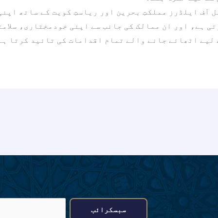
 آف ایلڈرز مملکتِ بحرین اور ریاستِ کویت کے ساتھ اپنی
ی ہے، اور ان ممالک کی جانب سے اپنی خودمختاری، سلامت
 لیے اٹھائے جانے والے تمام اقدامات کی تائید کرتا ہے
ا
سبسکرائب