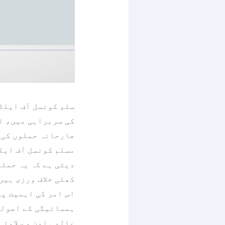
سلم کونسل آف ایلڈر
کی سربراہی میں، ای
جارحانہ حملوں کی،
مسلم کونسل آف ایلڈ
دیتی ہے کہ یہ حملے
کھلی خلاف ورزی ہیں
اس امر کی اہمیت پر
ہمسائیگی کے اصولوں
عالمی امن و سلامتی