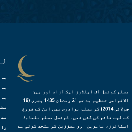
لن
ہم 
ہم 
مسلم کونسل آف ایلڈرز ایک آزاد اور بین
ہم 
الاقوامی تنظیم ہے جو 21 رمضان 1435 ہجری (18
مطب
جولائی 2014) کو مسلم برادری میں امن کے فروغ
میڈ
کے لیے قائم کی گئی تھی۔ کونسل مسلم علماء/
اسکالرز، ماہرین اور معززین کو متحد کرتی ہے
راب