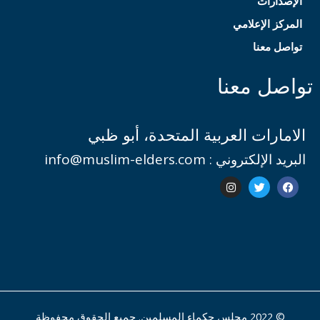
الإصدارات
المركز الإعلامي
تواصل معنا
تواصل معنا
الامارات العربية المتحدة، أبو ظبي
البريد الإلكتروني : info@muslim-elders.com
I
T
F
n
w
a
s
i
c
t
t
e
a
t
b
g
e
o
r
r
o
a
k
m
© 2022 مجلس حكماء المسلمين. جميع الحقوق محفوظة