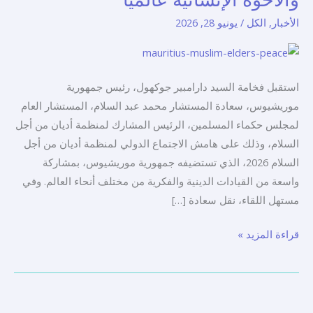
دولة
الأخبار
,
الكل
/
يونيو 28, 2026
الإمارات
العربية
المتحدة
استقبل فخامة السيد دارامبير جوكهول، رئيس جمهورية
في
موريشيوس، سعادة المستشار محمد عبد السلام، المستشار العام
نشر
لمجلس حكماء المسلمين، الرئيس المشارك لمنظمة أديان من أجل
وتعزيز
السلام، وذلك على هامش الاجتماع الدولي لمنظمة أديان من أجل
قيم
السلام 2026، الذي تستضيفه جمهورية موريشيوس، بمشاركة
الحوار
واسعة من القيادات الدينية والفكرية من مختلف أنحاء العالم. وفي
والتسامح
مستهل اللقاء، نقل سعادة […]
والأخوة
الإنسانية
قراءة المزيد »
عالميًا