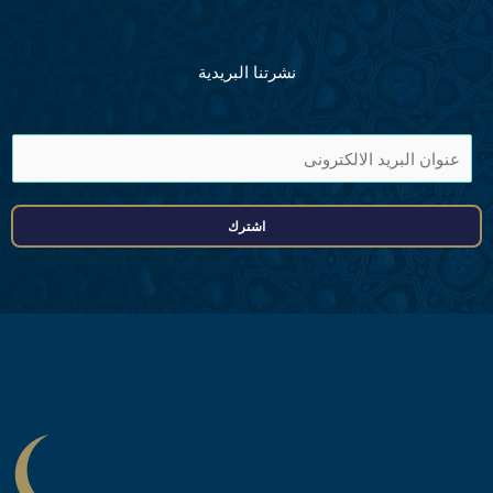
نشرتنا البريدية
ا
ی
م
اشترك
ی
ل
ا
ڈ
ر
ی
س
*