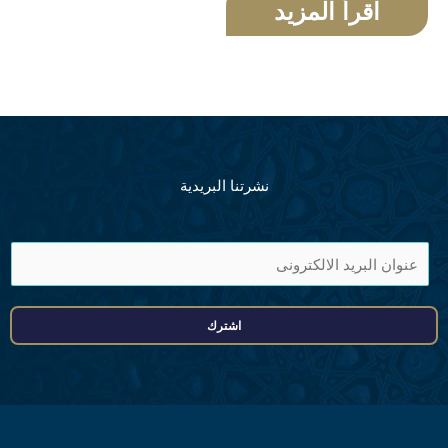
اقرأ المزيد
نشرتنا البريدية
ا
ی
م
اشترك
ی
ل
ا
ڈ
ر