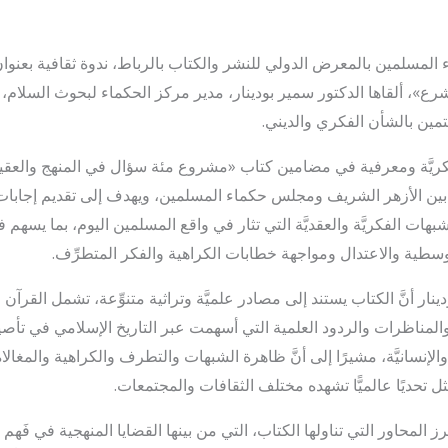
المسلمين بالمعرض الدولي للنشر والكتاب بالرباط، ندوة ثقافية بعنو
شرع»، ألقاها الدكتور سمير بودينار، مدير مركز الحكماء لبحوث السلام،
تمين بالشأن الفكري والديني.
 فكريَّة ومعرفية في مضامين كتاب «مشروع مئة سؤال في المنهج والعقيد
ين الأزهر الشريف ومجلس حكماء المسلمين، ويهدف إلى تقديم إجابات عل
هات الفكريَّة والعقديَّة التي تثار في واقع المسلمين اليوم، بما يسهم 
سطية والاعتدال ومواجهة خطابات الكراهية والفكر المتطرِّف.
ار أنَّ الكتاب يستند إلى مصادر علميَّة وتراثية متنوِّعة، تشمل القرآن ا
المناظرات والردود العلمية التي أسهمت عبر التاريخ الإسلامي في تأ
 والإنسانيَّة، مشيرًا إلى أنَّ ظاهرة الشبهات والتطرف والكراهية والمغالا
ثل تحديًا عالميًّا تشهده مختلف الثقافات والمجتمعات.
المحاور التي تناولها الكتاب، التي من بينها القضايا المنهجية في فَهم ا