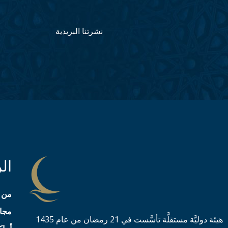
نشرتنا البريدية
ال
من 
مجال
هيئة دوليَّة مستقلَّة تأسَّست في 21 رمضان من عام 1435