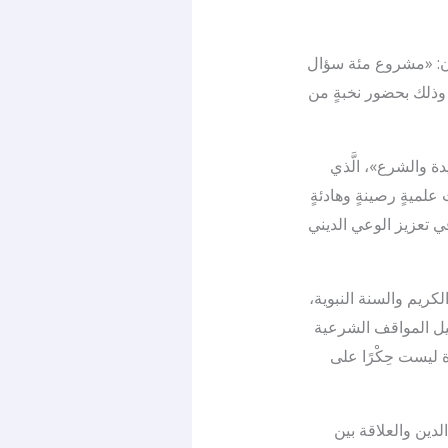
ان: «مشروع مئة سؤال
 وذلك بحضور نخبةٍ من
ة والشرع»، الَّذي
ميةٍ رصينةٍ وهادئةٍ
في تعزيز الوعي الديني
لكريم والسنة النبوية،
صيل المواقف الشرعية
ة ليست حِكْرًا على
لدين والعلاقة بين