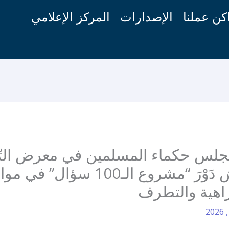
كن عملنا
الإصدارات
المركز الإعلامي
مجلس حكماء المسلمين في معرض الرِّ
للكتاب تناقش دَوْرَ “مشروع الـ100 سؤال”
اهية والتطرف