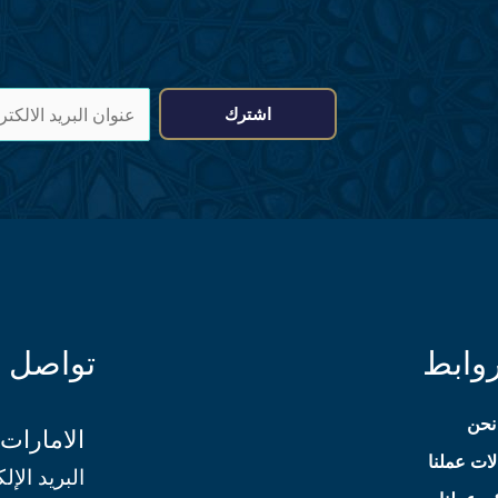
ا
اشترك
ی
م
ی
ل
ا
ڈ
ر
روابط
تواصل م
ی
س
نحن
*
الامارات 
ات عملنا