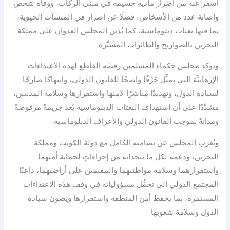
أسفر عنه من أضرار مادية جسيمة في مبنى الركاب، ووفاة شخص
وإصابة عدد من الأشخاص، فضلًا عن أضرار في المنشآت الحيوية،
بما فيها بعثات دبلوماسية، كما يُدين المجلس العدوان على مملكة
البحرين بالصواريخ والطائرات المسيَّرة.
ويؤكد مجلس حكماء المسلمين رفضَه القاطع لهذه الاعتداءات
الإرهابيَّة التي تمثِّل خَرْقًا واضحًا للقانون الدولي، وانتهاكًا صارخًا
لسيادة الدول، وتهديدًا مباشرًا لأمنها واستقرارها وسلامة المدنيين،
مشدِّدًا على أن استهداف البعثات الدبلوماسية يُعد جريمةً مرفوضةً
ومدانةً بموجب القانون الدولي والأعراف الدبلوماسية.
ويُعرب المجلس عن تضامنه الكامل مع دولة الكويت ومملكة
البحرين، ودعمه لكل ما تتخذانه من إجراءاتٍ لحماية أمنهما
واستقرارهما وسلامة مواطنيهما والمقيمين على أراضيهما، داعيًا
المجتمع الدولي إلى تحمُّل مسؤولياته في وقف هذه الاعتداءات
المستمرة، بما يحفظ أمن المنطقة واستقرارها ويصون سيادة
الدول وسلامة شعوبها.