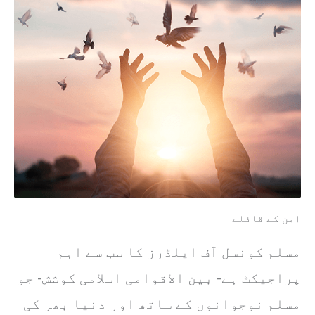
امن کے قافلے
مسلم کونسل آف ایلڈرز کا سب سے اہم
پراجیکٹ ہے- بین الاقوامی اسلامی کوشش- جو
مسلم نوجوانوں کے ساتھ اور دنیا بھر کی