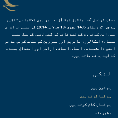
مسلم کونسل آف ایلڈرز ایک آزاد اور بین الاقوامی تنظیم
ہے جو 21 رمضان 1435 ہجری (18 جولائی 2014) کو مسلم برادری
میں امن کے فروغ کے لیے قائم کی گئی تھی۔ کونسل مسلم
علماء/ اسکالرز، ماہرین اور معززین کو متحد کرتی ہے جو
اپنی دانشمندی، احساسِ انصاف، آزادی اور اعتدال پسندی
کے لیے جانے جاتے ہیں۔
لنکس
ہم کون ہیں
ہم کیا کرتے ہیں
ہم کہاں کام کرتے ہیں
مطبوعات