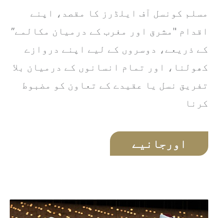
مسلم کونسل آف ایلڈرز کا مقصد، اپنے
اقدام "مشرق اور مغرب کے درمیان مکالمے”
کے ذریعے، دوسروں کے لیے اپنے دروازے
کھولنا، اور تمام انسانوں کے درمیان بلا
تفریق نسل یا عقیدے کے تعاون کو مضبوط
کرنا
اورجانیے