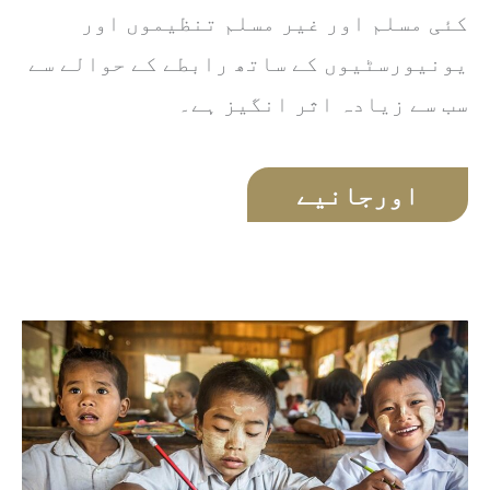
کئی مسلم اور غیر مسلم تنظیموں اور
یونیورسٹیوں کے ساتھ رابطے کے حوالے سے
سب سے زیادہ اثر انگیز ہے۔
اورجانیے