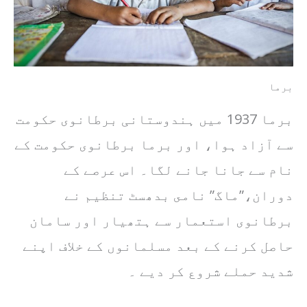
برما
برما 1937 میں ہندوستانی برطانوی حکومت
سے آزاد ہوا، اور برما برطانوی حکومت کے
نام سے جانا جانے لگا۔ اس عرصے کے
دوران،”ماگ” نامى بدھسٹ تنظيم نے
برطانوی استعمار سے ہتھیار اور سامان
حاصل کرنے کے بعد مسلمانوں کے خلاف اپنے
شدید حملے شروع کر دیے ۔