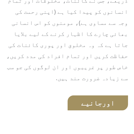
ذریعے، جس نے کائنات، مخلوقات اور تمام
انسانوں کو پیدا کیا ہے (اپنی رحمت کی
وجہ سے مساوی ہے)، مومنوں کو اس انسانی
بھائی چارے کا اظہار کرنے کے لیے بلایا
جاتا ہے کہ وہ مخلوق اور پوری کائنات کی
حفاظت کریں اور تمام افراد کی مدد کریں،
خاص طور پر غریبوں اور ان لوگوں کی جو سب
سے زیادہ ضرورت مند ہیں.
اورجانیے