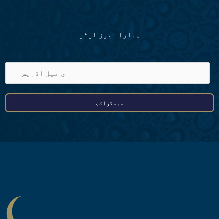
ہمارا نیوز لیٹر
ا
ی
م
سبسکرائب
ی
ل
ا
ڈ
ر
ی
س
*