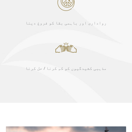
رواداری اور باہمی بقا کو فروغ دینا
مذہبی کشیدگیوں کو کم کرنا / حل کرنا