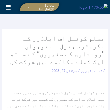
واد
Select
Language
ر
ائیں۔
مسلم کونسل اف ایلڈرز کے
سکریٹری جنرل نے نوجوان
"رواداری کے سفیروں” کے ساتھ
ایک کھلے مکالمے میں شرکت کی۔
/
تمام
,
خبریں
/
جولائی 27, 2023
مسلم کونسل اف ایلڈرز کے سیکرٹری جنرل مشیر محمد
عبدالسلام نے امن کے سفیروں کے کیمپ میں شرکت کرنے
والے نوجوانوں کے ساتھ ایک کھلے مکالمے کے سیشن میں