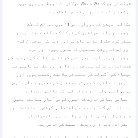
شرکت کی جو کہ 26 سے 28 جولائی تک ابوظہبی میں عرب
یوتھ سینٹر کے زیر اہتمام منعقد ہے۔
مکالمہ سیشن کے دوران، جو 11 عرب ممالک کے 25
نوجوانوں اور خواتین کی شرکت کے ساتھ منعقد ہوا،
سیکرٹری جنرل نے اس بات پر زور دیا کہ نوجوان قوم
اور اس کے روشن مستقبل کا ستون ہیں، اور عرب
نوجوانوں کی ایک ایسی نسل کو قابل بنانے کی اہمیت کی
طرف اشارہ کرتے ہیں جو رواداری اور بقائے باہمی کے
پیغام کو آگے لے کر چلنے کی صلاحیت رکھتے ہوں، اور
انہیں انسانیت کے بہتر مستقبل کی تعمیر کے لیے لیس
ہوں، انہوں نے زور دے کر کہا کہ عالمی امن اور
انسانی بھائی چارے کا حصول کوئی آسان معاملہ نہیں
ہے بلکہ اس کے لیے مسلسل اجتماعی کوشش، استقامت اور
صبر کی ضرورت ہے اور اس راہ میں ہر نوجوان کی
انفرادی ذمہ داری بہت اہمیت کی حامل ہے۔
مشیر عبدالسلام نے کہا کہ اللہ تعالیٰ نے عرب دنیا کو