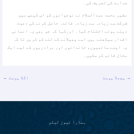
صدارت کی تعریف کی۔
مشیر محمد عبدالسلام نے نوجوانوں کو اس کیمپ میں
شرکت سے زیادہ سے زیادہ فائدہ حاصل کرنے کی دعوت
دیتے ہوئے اختتام کیا۔ اورکہا کہ جو بھی وہ انسانی
اقدار سیکھتے ہیں اسے پھیلانے کے لئے کم کریں تا کہ
وہ اپنے ساتھیوں، خاندانوں اور برادریوں کے لیے ایک
مثال قائم کر سکیں۔
→
پچھلا پوسٹ
اگلا پوسٹ
←
ہمارا نیوز لیٹر