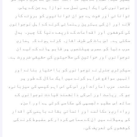
نوجوانوں کی ایک ایسی نسل سے نوازا ہے جن کے پاس
توانائی اور قوت ہے جو ان توانائیوں کو بروئے کار
لانے اور ان کی بہترین رہنمائی کرنے کے اہل نوجوانوں
کی کوششوں اور اقدامات کے ذریعے دنیا کا چہرہ بدل
سکتی ہے۔ اس بات کی طرف اشارہ کرتے ہوئے کہ ہماری
عرب دنیا کو عصری چیلنجوں پر قابو پانے کے لیے ان
نوجوانوں اور خواتین کی صلاحیتوں کی حقیقی ضرورت ہے۔
سیکرٹری جنرل نے نوجوانوں کو بااختیار بنانے اور
انہیں مواقع فراہم کرنے میں ایک ماڈل کے طور پر
متحدہ عرب امارات اور اس کی اس اہم کیمپ کی میزبانی،
جو کہ ریاست اور اس کی دانشمند قیادت نوجوانوں کے
ساتھ اس عظیم دلچسپی کی عکاسی کرتی ہے اور امن،
رواداری، مکالمے اور انسانی بقائے باہمی کی اقدار
کو پھیلانے میں ان کے سماجی کردار کو مضبوط کرنے کی
کوششوں کی تعریف کی۔