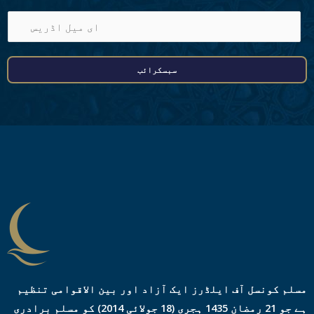
ا
ی
م
سبسکرائب
ی
ل
ا
ڈ
ر
ی
س
*
مسلم کونسل آف ایلڈرز ایک آزاد اور بین الاقوامی تنظیم
ہے جو 21 رمضان 1435 ہجری (18 جولائی 2014) کو مسلم برادری