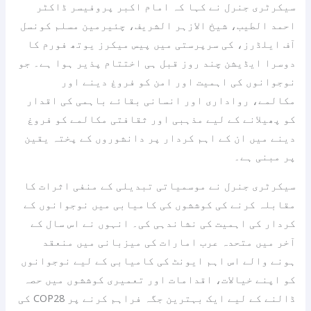
سیکرٹری جنرل نے کہا کہ امام اکبر پروفیسر ڈاکٹر
احمد الطیب، شیخ الازہر الشریف، چئیرمین مسلم کونسل
آف ایلڈرز، کی سرپرستی میں پیس میکرز یوتھ فورم کا
دوسرا ایڈیشن چند روز قبل ہی اختتام پذیر ہوا ہے۔ جو
نوجوانوں کی اہمیت اور امن کو فروغ دینے اور
مکالمے، رواداری اور انسانی بقائے باہمی کی اقدار
کو پھیلانے کے لیے مذہبی اور ثقافتی مکالمے کو فروغ
دینے میں ان کے اہم کردار پر دانشوروں کے پختہ یقین
پر مبنی ہے۔
سیکرٹری جنرل نے موسمیاتی تبدیلی کے منفی اثرات کا
مقابلہ کرنے کی کوششوں کی کامیابی میں نوجوانوں کے
کردار کی اہمیت کی نشاندہی کی۔ انہوں نے اس سال کے
آخر میں متحدہ عرب امارات کی میزبانی میں منعقد
ہونے والے اس اہم ایونٹ کی کامیابی کے لیے نوجوانوں
کو اپنے خیالات، اقدامات اور تعمیری کوششوں میں حصہ
ڈالنے کے لیے ایک بہترین جگہ فراہم کرنے پر COP28 کی