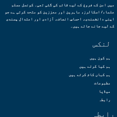
میں امن کے فروغ کے لیے قائم کی گئی تھی۔ کونسل مسلم
علماء/ اسکالرز، ماہرین اور معززین کو متحد کرتی ہے جو
اپنی دانشمندی، احساسِ انصاف، آزادی اور اعتدال پسندی
کے لیے جانے جاتے ہیں۔
لنکس
ہم کون ہیں
ہم کیا کرتے ہیں
ہم کہاں کام کرتے ہیں
مطبوعات
میڈیا
رابطہ
رابطہ