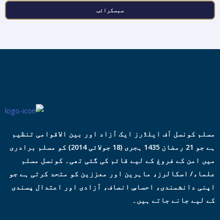
م
سبسکرائب
ی
ل
ا
ڈ
ر
ی
س
*
مسلم کونسل آف ایلڈرز ایک آزاد اور بین الاقوامی تنظیم
ہے جو 21 رمضان 1435 ہجری (18 جولائی 2014) کو مسلم برادری
میں امن کے فروغ کے لیے قائم کی گئی تھی۔ کونسل مسلم
علماء/ اسکالرز، ماہرین اور معززین کو متحد کرتی ہے جو
اپنی دانشمندی، احساسِ انصاف، آزادی اور اعتدال پسندی
کے لیے جانے جاتے ہیں۔