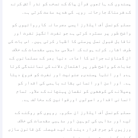
پسندوں کے ہاتھوں قرآن پاک کے نسخے کو نذر آتش کرنے
کے شرمناک جارحانہ رویہ کی شدید مذمت کرتی ہے۔
مسلم کونسل آف ایلڈرز ایسی مجرمانہ کارروائیوں کو
واضح طور پر مسترد کرتی ہے جو نفرت انگیز نفرت اور
ناقابل قبول نسل پرستی کا اظہار کرتی ہیں۔ اس بات کی
طرف اشارہ کرتے ہوئے کہ اسلامی مذہبی مقدسات کے خلاف
ان گھناؤنے جرائم کا اعادہ دنیا بھر کے مسلمانوں کے
جذبات کو واضح طور پر اشتعال دلانے کی نمائندگی کرتا
ہے، اور انتہا پسندی، جنونیت اور نفرت کو فروغ دیتا
ہے۔ اور امن اور انسانی بقائے باہمی کی اقدار کو
پھیلانے کی کوششوں کو نقصان پہنچانے کے علاوہ تمام
انسانی اقدار، اصولوں اورقوانین کے مخالف ہے۔
مسلم کونسل آف ایلڈرز ان مکروہ رویوں کو روکنے کے
لیے اور مذاہب کی توہین اور مذہبی مقدسات کی خلاف
ورزیوں کو جرم قرار دینے کے لیے فیصلہ کن قانون سازی
کرنے کی ضرورت پر زور دیتی ہے۔