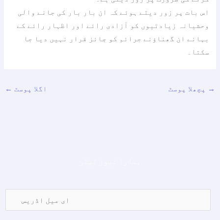
اس بات پر زور دیتے ہوئے کہ ان بار بار کی جانے والی
وحشیانہ زیادتیوں کو آزادی رائے اور اظہار رائے کے
بہانے ان گھناؤنے جرائم کو جائز قرار نہیں دیا جا
سکتا۔
→
پچھلا پوسٹ
اگلا پوسٹ
←
ہمارا نیوز لیٹر
ا
ی