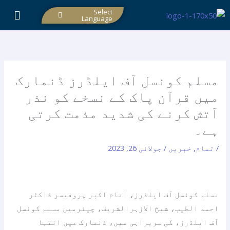
واد
Select
Language
ر
ائیں۔
مسلم کونسل آف ایلڈرز ڈنمارک
میں قرآن پاک کے نسخے کو نذر
آتش کرنے کی شدید مذمت کرتی
ہے۔
/
تمام
,
خبریں
/
جولائی 26, 2023
مسلم کونسل آف ایلڈرز، امام اکبر پروفیسر ڈاکٹر
احمد الطیب، شیخ الازہرالشریف، چیئرمین مسلم کونسل
آف ایلڈرز، کی سربراہی میں، ڈنمارک میں انتہا