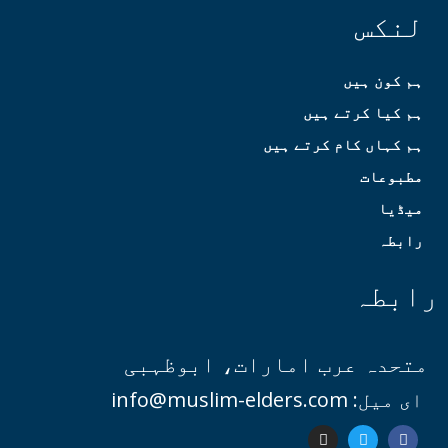
لنکس
ہم کون ہیں
ہم کیا کرتے ہیں
ہم کہاں کام کرتے ہیں
مطبوعات
میڈیا
رابطہ
رابطہ
متحدہ عرب امارات، ابوظہبی
ای میل: info@muslim-elders.com